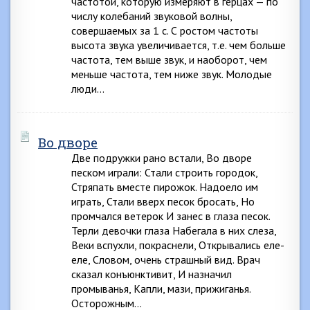
частотой, которую измеряют в герцах — по
числу колебаний звуковой волны,
совершаемых за 1 с. С ростом частоты
высота звука увеличивается, т.е. чем больше
частота, тем выше звук, и наоборот, чем
меньше частота, тем ниже звук. Молодые
люди…
Во дворе
Две подружки рано встали, Во дворе
песком играли: Стали строить городок,
Стряпать вместе пирожок. Надоело им
играть, Стали вверх песок бросать, Но
промчался ветерок И занес в глаза песок.
Терли девочки глаза Набегала в них слеза,
Веки вспухли, покраснели, Открывались еле-
еле, Словом, очень страшный вид. Врач
сказал конъюнктивит, И назначил
промыванья, Капли, мази, прижиганья.
Осторожным…