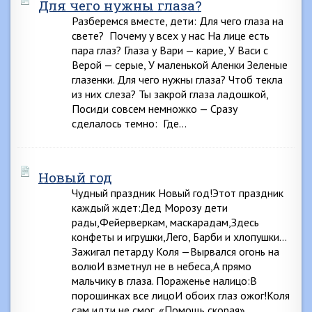
Для чего нужны глаза?
Разберемся вместе, дети: Для чего глаза на
свете? Почему у всех у нас На лице есть
пара глаз? Глаза у Вари — карие, У Васи с
Верой — серые, У маленькой Аленки Зеленые
глазенки. Для чего нужны глаза? Чтоб текла
из них слеза? Ты закрой глаза ладошкой,
Посиди совсем немножко — Сразу
сделалось темно: Где…
Новый год
Чудный праздник Новый год!Этот праздник
каждый ждет:Дед Морозу дети
рады,Фейерверкам, маскарадам,Здесь
конфеты и игрушки,Лего, Барби и хлопушки…
Зажигал петарду Коля —Вырвался огонь на
волюИ взметнул не в небеса,А прямо
мальчику в глаза. Пораженье налицо:В
порошинках все лицоИ обоих глаз ожог!Коля
сам идти не смог, «Помощь скорая»