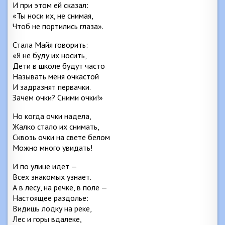
И при этом ей сказал:
«Ты носи их, не снимая,
Чтоб не портились глаза».
Стала Майя говорить:
«Я не буду их носить,
Дети в школе будут часто
Называть меня очкастой
И задразнят первачки.
Зачем очки? Сними очки!»
Но когда очки надела,
Жалко стало их снимать,
Сквозь очки на свете белом
Можно много увидать!
И по улице идет —
Всех знакомых узнает.
А в лесу, на речке, в поле —
Настоящее раздолье:
Видишь лодку на реке,
Лес и горы вдалеке,