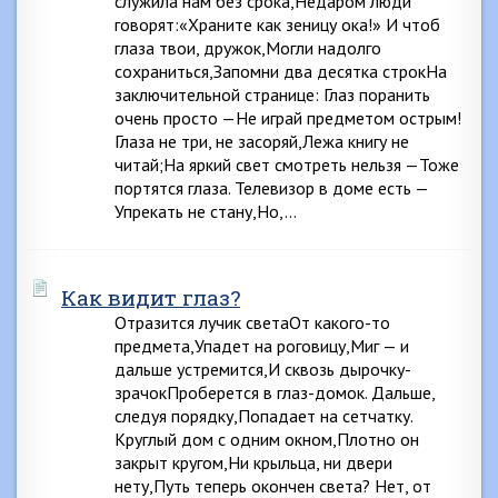
служила нам без срока,Недаром люди
говорят:«Храните как зеницу ока!» И чтоб
глаза твои, дружок,Могли надолго
сохраниться,Запомни два десятка строкНа
заключительной странице: Глаз поранить
очень просто —Не играй предметом острым!
Глаза не три, не засоряй,Лежа книгу не
читай;На яркий свет смотреть нельзя —Тоже
портятся глаза. Телевизор в доме есть —
Упрекать не стану,Но,…
Как видит глаз?
Отразится лучик светаОт какого-то
предмета,Упадет на роговицу,Миг — и
дальше устремится,И сквозь дырочку-
зрачокПроберется в глаз-домок. Дальше,
следуя порядку,Попадает на сетчатку.
Круглый дом с одним окном,Плотно он
закрыт кругом,Ни крыльца, ни двери
нету,Путь теперь окончен света? Нет, от