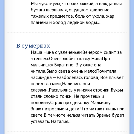
Мы чувствуем, что мех мягкий, а наждачная
бумага шершавая, ощущаем давление
тяжелых предметов, боль от укола, жар
пламени и холод ледяной воды….
В сумерках
Наша Нина с увлеченьемВечерком сидит за
чтеньем:Очень любит сказку НинаПро
мальчишку Буратино. В уголке она
читала,Было света очень мало;Почитала
часик-два —Разболелась голова, Все плывет
перед глазами,Налились они
слезами,Расплылись у книжки строчки,Буквы
стали словно точки, Не прочтешь и
половинуСтрок про девочку Мальвину.
Знают взрослые и дети,Что читают лишь при
свете,В темноте нельзя читать:Зренье будет
уставать. Наталия…