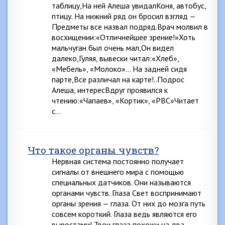
таблицу,На ней Алеша увидалКоня, автобус,
птицу. На нижний ряд он бросил взгляд —
Предметы все назвал подряд.Врач молвил в
восхищении:«Отличнейшее зрение!»Хоть
мальчуган был очень мал,Он видел
далеко,Гуляя, вывески читал:«Хлеб»,
«Мебель», «Молоко»… На задней сидя
парте,Все различал на карте!..Подрос
Алеша, интересВдруг проявился к
чтению:«Чапаев», «Кортик», «РВС»Читает
с…
Что такое органы чувств?
Нервная система постоянно получает
сигналы от внешнего мира с помощью
специальных датчиков. Они называются
органами чувств. Глаза Свет воспринимают
органы зрения — глаза. От них до мозга путь
совсем короткий. Глаза ведь являются его
выростами! Твои глаза похожи на два