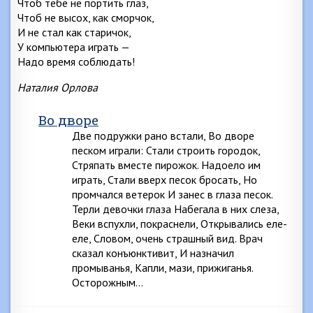
Чтоб тебе не портить глаз,
Чтоб не высох, как сморчок,
И не стал как старичок,
У компьютера играть —
Надо время соблюдать!
Наталия Орлова
Во дворе
Две подружки рано встали, Во дворе
песком играли: Стали строить городок,
Стряпать вместе пирожок. Надоело им
играть, Стали вверх песок бросать, Но
промчался ветерок И занес в глаза песок.
Терли девочки глаза Набегала в них слеза,
Веки вспухли, покраснели, Открывались еле-
еле, Словом, очень страшный вид. Врач
сказал конъюнктивит, И назначил
промыванья, Капли, мази, прижиганья.
Осторожным…