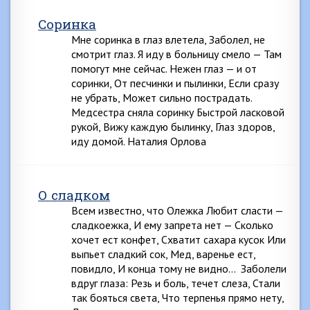
Соринка
Мне соринка в глаз влетела, Заболел, не
смотрит глаз. Я иду в больницу смело — Там
помогут мне сейчас. Нежен глаз — и от
соринки, От песчинки и пылинки, Если сразу
не убрать, Может сильно пострадать.
Медсестра сняла соринку Быстрой ласковой
рукой, Вижу каждую былинку, Глаз здоров,
иду домой. Наталия Орлова
О сладком
Всем известно, что Олежка Любит сласти —
сладкоежка, И ему запрета нет — Сколько
хочет ест конфет, Схватит сахара кусок Или
выпьет сладкий сок, Мед, варенье ест,
повидло, И конца тому не видно… Заболели
вдруг глаза: Резь и боль, течет слеза, Стали
так бояться света, Что терпенья прямо нету,