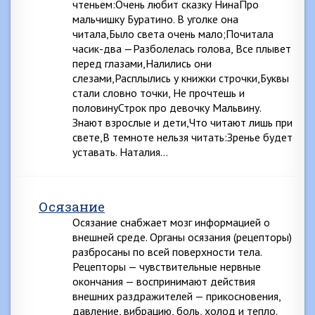
чтеньем:Очень любит сказку НинаПро
мальчишку Буратино. В уголке она
читала,Было света очень мало;Почитала
часик-два —Разболелась голова, Все плывет
перед глазами,Налились они
слезами,Расплылись у книжки строчки,Буквы
стали словно точки, Не прочтешь и
половинуСтрок про девочку Мальвину.
Знают взрослые и дети,Что читают лишь при
свете,В темноте нельзя читать:Зренье будет
уставать. Наталия…
Осязание
Осязание снабжает мозг информацией о
внешней среде. Органы осязания (рецепторы)
разбросаны по всей поверхности тела.
Рецепторы — чувствительные нервные
окончания — воспринимают действия
внешних раздражителей — прикосновения,
давление, вибрацию, боль, холод и тепло.