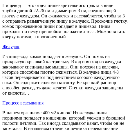
Пищевод — это отдел пищеварительного тракта в виде
трубки длиной 22-26 см и диаметром 3 см, соединяющей
глотку с желудком. Он сжимается и расслабляется, чтобы за 3
с отправить размягченную пищу в желудок. Проскочив глотку,
комок прожеванной пищи попадает в пищевод. Пища
проходит по нему при любом положении тела. Можно встать
кверху ногами, а проглоченный…
Желудок
Из пищевода комок попадает в желудок. Он похож на
прикрытую крышкой кастрюльку. Вход и выход из желудка
закрывают специальные мышцы. Они похожи на колечки,
которые способны плотно сжиматься. В желудке пища 4-8
часов переваривается под действием особого желудочного
сока. Он содержит соляную кислоту. Ее крепкий раствор
способен разъедать даже железо! Стенки желудка защищены
от кислоты…
Процесс всасывания
В нашем организме 400 м2 кишок! Из желудка пища
порциями попадает в кишечник, который уложен в брюшной
полости петлями. Так иногда складывают канат, чтобы он не
запутался. В начальном отделе кишечника переваривание