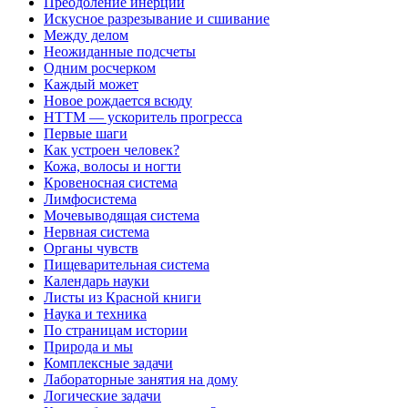
Преодоление инерции
Искусное разрезывание и сшивание
Между делом
Неожиданные подсчеты
Одним росчерком
Каждый может
Новое рождается всюду
НТТМ — ускоритель прогресса
Первые шаги
Как устроен человек?
Кожа, волосы и ногти
Кровеносная система
Лимфосистема
Мочевыводящая система
Нервная система
Органы чувств
Пищеварительная система
Календарь науки
Листы из Красной книги
Наука и техника
По страницам истории
Природа и мы
Комплексные задачи
Лабораторные занятия на дому
Логические задачи