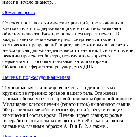
имеет в начале диаметр…
Обмен веществ
Совокупность всех химических реакций, протекающих в
клетках тела и поддерживающих в них жизнь, называют
обменом веществ. Важную роль в нем играет печень. В
каждой клетке тела ежеминутно совершаются тысячи
химических превращений, в результате которых выделяется
необходимая для жизнедеятельности энергия. Все химические
реакции протекают быстро, потому что ускоряются
ферментами — особыми белками-катализаторами.
Образование ферментов регулируется ДНК…
Печень и поджелудочная железа
Темно-красная клиновидная печень — один из самых
крупных внутренних органов нашего тела. Эта железа
занимает большую часть правой половины брюшной полости.
Миллиарды клеток печени (гепатоцитов) выполняют свыше
500 различных метаболических функций, регулирующих
химический состав крови. Печень играет главную роль в
переработке питательных веществ. В ней накапливаются
витамины, главным образом А, D и В12, а также…
Пища и питание