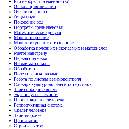
Кто изобрел письменность?
Основа цивилизации
От эпохи к эпохе
Отцы наук
Покорение вод
Портреты средневековья
Математические досуги
Машиностроение
Машиностроение и транспорт
Обработка полезных ископаемых и материалов
Мечте навстречу
Первая стыковка
Новые материалы
Обработка
Полезные ископаемые
Работа по листам взаимоконтроля
Словарь культурологических терминов
Твое свободное время
Экраны успеваемости
Происхождение человека
Репродуктивная система
Скелет человека
Твоё здоровье
Пропитание
Строительство