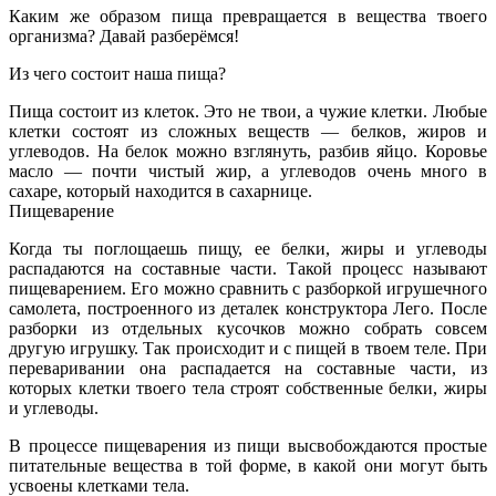
Каким же образом пища превращается в вещества твоего
организма? Давай разберёмся!
Из чего состоит наша пища?
Пища состоит из клеток. Это не твои, а чужие клетки. Любые
клетки состоят из сложных веществ — белков, жиров и
углеводов. На белок можно взглянуть, разбив яйцо. Коровье
масло — почти чистый жир, а углеводов очень много в
сахаре, который находится в сахарнице.
Пищеварение
Когда ты поглощаешь пищу, ее белки, жиры и углеводы
распадаются на составные части. Такой процесс называют
пищеварением. Его можно сравнить с разборкой игрушечного
самолета, построенного из деталек конструктора Лего. После
разборки из отдельных кусочков можно собрать совсем
другую игрушку. Так происходит и с пищей в твоем теле. При
переваривании она распадается на составные части, из
которых клетки твоего тела строят собственные белки, жиры
и углеводы.
В процессе пищеварения из пищи высвобождаются простые
питательные вещества в той форме, в какой они могут быть
усвоены клетками тела.