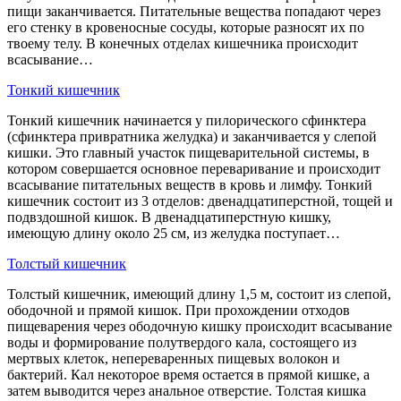
пищи заканчивается. Питательные вещества попадают через
его стенку в кровеносные сосуды, которые разносят их по
твоему телу. В конечных отделах кишечника происходит
всасывание…
Тонкий кишечник
Тонкий кишечник начинается у пилорического сфинктера
(сфинктера привратника желудка) и заканчивается у слепой
кишки. Это главный участок пищеварительной системы, в
котором совершается основное переваривание и происходит
всасывание питательных веществ в кровь и лимфу. Тонкий
кишечник состоит из 3 отделов: двенадцатиперстной, тощей и
подвздошной кишок. В двенадцатиперстную кишку,
имеющую длину около 25 см, из желудка поступает…
Толстый кишечник
Толстый кишечник, имеющий длину 1,5 м, состоит из слепой,
ободочной и прямой кишок. При прохождении отходов
пищеварения через ободочную кишку происходит всасывание
воды и формирование полутвердого кала, состоящего из
мертвых клеток, непереваренных пищевых волокон и
бактерий. Кал некоторое время остается в прямой кишке, а
затем выводится через анальное отверстие. Толстая кишка