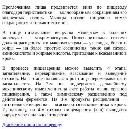
Проглоченная пища продвигается вниз по пищеводу
благодаря перистальтике — волнообразным сокращениям его
мышечных стенок. Мышцы позади пищевого комка
сокращаются и толкают его вниз.
В пище питательные вещества «заперты» в больших
молекулах — макромолекулах. Пищеварительная система
должна расщепить эти макромолекулы — углеводы, белки и
жиры — на более простые соединения, такие как сахара,
аминокислоты и жирные кислоты, пригодные к всасыванию в
кровь.
В процессе пищеварения можно выделить 4 этапа:
заглатывание, переваривание, всасывание и выведение
отходов. На 1 этапе попавшая в рот пища пережевывается и
заглатывается. На 2-м она подвергается дальнейшему
механическому измельчению за счет работы мышц органов
пищеварения, а также химическому расщеплению под
действием ферментов. На 3-м продукты расщепления —
питательные вещества — всасываются из кишечника в кровь.
И, наконец, на 4-м отходы пищеварения (кал) выводятся
наружу через анальное отверстие.
Движение пищи по пищеводу