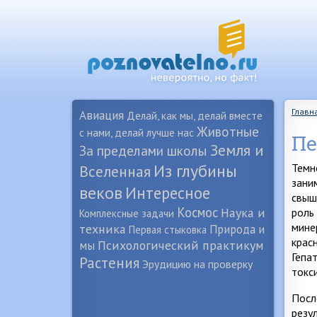
Главн
Авиация
Делай, как мы, делай вместе
Животные
с нами, делай лучше нас
Пе
Земля и
За пределами школы
Из глубины
Темн
Вселенная
зани
веков
Интересное
свыш
Космос
Наука и
роль
Комплексные задачи
мине
техника
Природа и
Первая стыковка
крас
Психологический практикум
мы
Гепа
Растения
Эрудицию на проверку
токс
Посл
резу