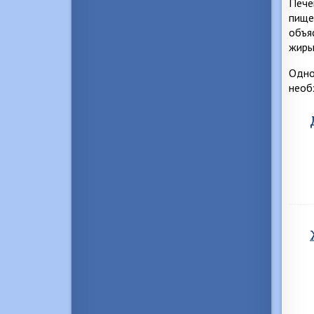
Пече
пище
объя
жиры 
Одно
необ