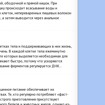
ой, ободочной и прямой кишок. При
ку происходит всасывание воды и
х клеток, непереваренных пищевых волокон
е, а затем выводится через анальное
летках тела и поддерживающих в них жизнь,
чень. В каждой клетке тела ежеминутно
ате которых выделяется необходимая для
текают быстро, потому что ускоряются
ование ферментов регулируется ДНК…
оценное питание обеспечивает их
ах. Те, кто регулярно потребляют «фаст-
ыстрого приготовления присутствуют
много белков и животных жиров, однако из-