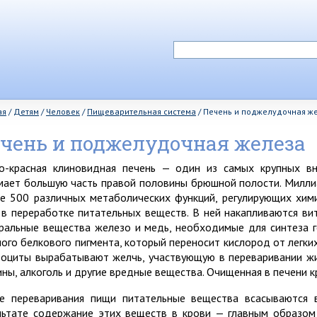
ая
/
Детям
/
Человек
/
Пищеварительная система
/
Печень и поджелудочная ж
чень и поджелудочная железа
о-красная клиновидная печень — один из самых крупных вн
мает большую часть правой половины брюшной полости. Милли
е 500 различных метаболических функций, регулирующих хими
 в переработке питательных веществ. В ней накапливаются ви
ральные вещества железо и медь, необходимые для синтеза 
ного белкового пигмента, который переносит кислород от легких 
тоциты вырабатывают желчь, участвующую в переваривании жи
ины, алкоголь и другие вредные вещества. Очищенная в печени к
е переваривания пищи питательные вещества всасываются в
льтате содержание этих веществ в крови — главным образом