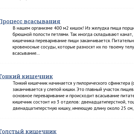
Процесс всасывания
В нашем организме 400 м2 кишок! Из желудка пища порци
брюшной полости петлями. Так иногда складывают канат, 
кишечника переваривание пищи заканчивается. Питательн
кровеносные сосуды, которые разносят их по твоему тел
всасывание…
Тонкий кишечник
Тонкий кишечник начинается у пилорического сфинктера (
заканчивается у слепой кишки. Это главный участок пище
основное переваривание и происходит всасывание питате
кишечник состоит из 3 отделов: двенадцатиперстной, то
двенадцатиперстную кишку, имеющую длину около 25 см,
Толстый кишечник