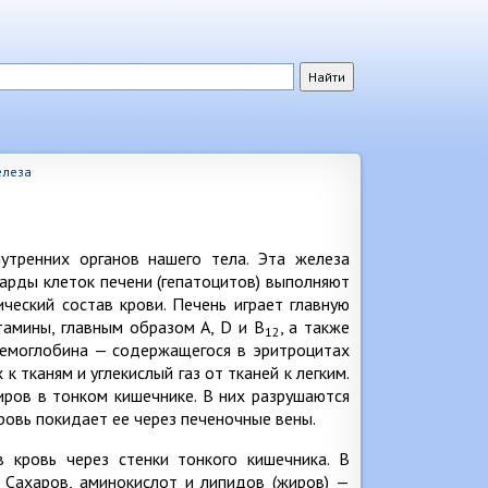
елеза
утренних органов нашего тела. Эта железа
арды клеток печени (гепатоцитов) выполняют
ческий состав крови. Печень играет главную
тамины, главным образом А, D и В
, а также
12
гемоглобина — содержащегося в эритроцитах
к тканям и углекислый газ от тканей к легким.
ров в тонком кишечнике. В них разрушаются
ровь покидает ее через печеночные вены.
 кровь через стенки тонкого кишечника. В
 Сахаров, аминокислот и липидов (жиров) —