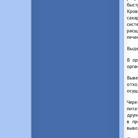
быст
Кров
саха
сист
расщ
пече
Выде
В ор
орга
Выве
отхо
осущ
Чере
пита
друг
в пр
выво