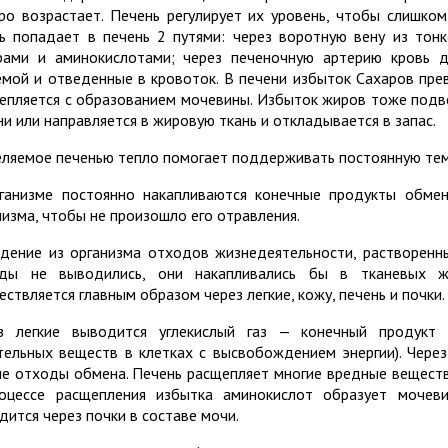
ро возрастает. Печень регулирует их уровень, чтобы слишком
ь попадает в печень 2 путями: через воротную вену из тонк
рами и аминокислотами; через печеночную артерию кровь 
емой и отведенные в кровоток. В печени избыток Сахаров прев
епляется с образованием мочевины. Избыток жиров тоже подв
ни или направляется в жировую ткань и откладывается в запас.
ляемое печенью тепло помогает поддерживать постоянную темп
ганизме постоянно накапливаются конечные продукты обме
низма, чтобы не произошло его отравления.
дение из организма отходов жизнедеятельности, растворенны
ды не выводились, они накапливались бы в тканевых ж
ествляется главным образом через легкие, кожу, печень и почки.
з легкие выводится углекислый газ — конечный продукт 
тельных веществ в клетках с высвобождением энергии). Чере
ие отходы обмена. Печень расщепляет многие вредные веществ
оцессе расщепления избытка аминокислот образует мочев
дится через почки в составе мочи.