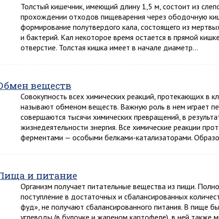
Толстый кишечник, имеющий длину 1,5 м, состоит из слеп
прохождении отходов пищеварения через ободочную киш
формирование полутвердого кала, состоящего из мертвы
и бактерий. Кал некоторое время остается в прямой кишк
отверстие. Толстая кишка имеет в начале диаметр…
Обмен веществ
Совокупность всех химических реакций, протекающих в к
называют обменом веществ. Важную роль в нем играет пе
совершаются тысячи химических превращений, в результ
жизнедеятельности энергия. Все химические реакции про
ферментами — особыми белками-катализаторами. Образ
Пища и питание
Организм получает питательные вещества из пищи. Полн
поступление в достаточных и сбалансированных количеств
фуд», не получают сбалансированного питания. В пище б
углеводы (в булочке и жареном картофеле), в ней также 