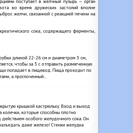
рциями поступает в желчный пузырь — орган
рвота во время дружеских застолий вполне
ыброс желчи, связанной с реакцией печени на
креатического сока, содержащего ферменты,
убки длиной 22-26 см и диаметром 3 см,
яется, чтобы за 3 с отправить размягченную
пищи попадает в пищевод. Пища проходит по
гами, а проглоченный…
икрытую крышкой кастрюльку. Вход и выход
а колечки, которые способны плотно
д действием особого желудочного сока. Он
 разъедать даже железо! Стенки желудка