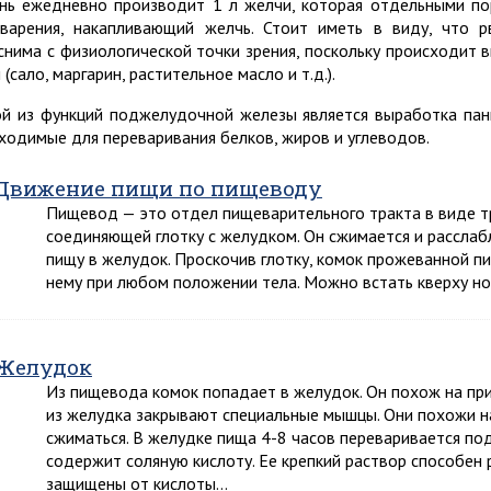
нь ежедневно производит 1 л желчи, которая отдельными по
варения, накапливающий желчь. Стоит иметь в виду, что 
снима с физиологической точки зрения, поскольку происходит в
(сало, маргарин, растительное масло и т.д.).
й из функций поджелудочной железы является выработка пан
ходимые для переваривания белков, жиров и углеводов.
Движение пищи по пищеводу
Пищевод — это отдел пищеварительного тракта в виде тр
соединяющей глотку с желудком. Он сжимается и расслабл
пищу в желудок. Проскочив глотку, комок прожеванной 
нему при любом положении тела. Можно встать кверху но
Желудок
Из пищевода комок попадает в желудок. Он похож на пр
из желудка закрывают специальные мышцы. Они похожи н
сжиматься. В желудке пища 4-8 часов переваривается по
содержит соляную кислоту. Ее крепкий раствор способен
защищены от кислоты…