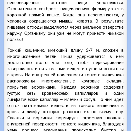
непереваренные остатки пищи уплотняются.
Окончательно «отбросы пищеварения» формируются в
короткой прямой кишке. Когда она переполняется, у
человека сокращаются мышцы живота. В результате
пищевые отходы выделяются через анальное отверстие
наружу. Организму они уже не могут принести никакой
пользы!
Тонкий кишечник, имеющий длину 6-7 м, сложен в
многочисленные петли. Пища удерживается в нем
достаточно долго для того, чтобы переваривание
завершилось и питательные вещества успели всосаться
в кровь. На внутренней поверхности тонкого кишечника
расположены многочисленные круговые складки,
покрытые ворсинками. Каждая ворсинка содержит
густую сеть кровеносных капилляров и один
лимфатический капилляр — млечный сосуд. По ним идет
отток питательных веществ из тонкого кишечника в
кровь и лимфу, которые разносят их по всему телу.
Складки и ворсинки формируют огромную площадь
внутренней поверхности тонкого кишечника, благодаря
чему процесс всасывания происходит быстро и