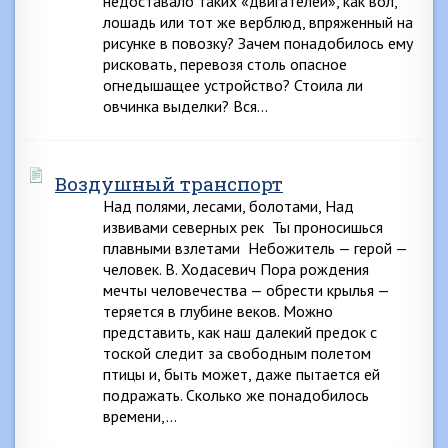
недоставало таких «двигателей», как вол,
лошадь или тот же верблюд, впряженный на
рисунке в повозку? Зачем понадобилось ему
рисковать, перевозя столь опасное
огнедышащее устройство? Стоила ли
овчинка выделки? Вся…
Воздушный транспорт
Над полями, лесами, болотами, Над
извивами северных рек Ты проносишься
плавными взлетами Небожитель — герой —
человек. В. Ходасевич Пора рождения
мечты человечества — обрести крылья —
теряется в глубине веков. Можно
представить, как наш далекий предок с
тоской следит за свободным полетом
птицы и, быть может, даже пытается ей
подражать. Сколько же понадобилось
времени,…