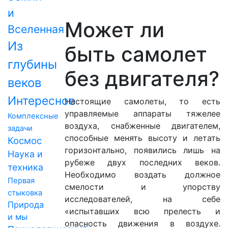
и
Может ли
Вселенная
Из
быть самолет
глубины
без двигателя?
веков
Интересное
Настоящие самолеты, то есть
управляемые аппараты тяжелее
Комплексные
воздуха, снабженные двигателем,
задачи
способные менять высоту и летать
Космос
горизонтально, появились лишь на
Наука и
рубеже двух последних веков.
техника
Необходимо воздать должное
Первая
смелости и упорству
стыковка
исследователей, на себе
Природа
«испытавших всю прелесть и
и мы
опасность движения в воздухе.