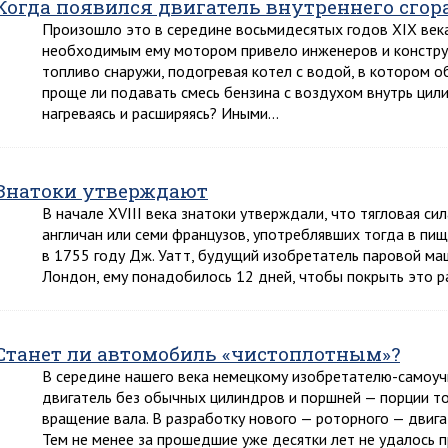
Когда появился двигатель внутреннего сгор
Произошло это в середине восьмидесятых годов XIX век
необходимым ему мотором привело инженеров и конструк
топливо снаружи, подогревая котел с водой, в котором 
проще ли подавать смесь бензина с воздухом внутрь цилин
нагреваясь и расширяясь? Иными…
Знатоки утверждают
В начале XVIII века знатоки утверждали, что тягловая с
англичан или семи французов, употреблявших тогда в пищ
в 1755 году Дж. Уатт, будущий изобретатель паровой маш
Лондон, ему понадобилось 12 дней, чтобы покрыть это 
Станет ли автомобиль «чистоплотным»?
В середине нашего века немецкому изобретателю-самоуч
двигатель без обычных цилиндров и поршней — порции то
вращение вала. В разработку нового — роторного — двиг
Тем не менее за прошедшие уже десятки лет не удалось 