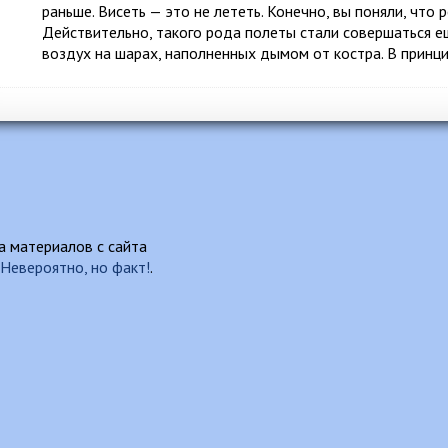
раньше. Висеть — это не лететь. Конечно, вы поняли, что
Действительно, такого рода полеты стали совершаться ещ
воздух на шарах, наполненных дымом от костра. В принц
 материалов с сайта
Невероятно, но факт!
.