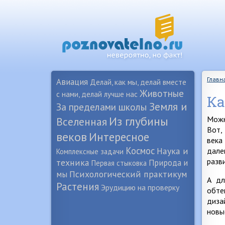
Главн
Авиация
Делай, как мы, делай вместе
Животные
с нами, делай лучше нас
Ка
Земля и
За пределами школы
Из глубины
Можн
Вселенная
Вот,
веков
Интересное
века
Космос
Наука и
дале
Комплексные задачи
разв
техника
Природа и
Первая стыковка
Психологический практикум
мы
А дл
Растения
Эрудицию на проверку
обте
диза
новы