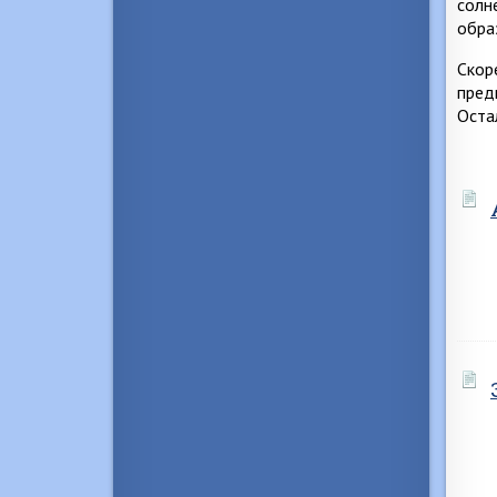
солн
обра
Скор
пред
Оста