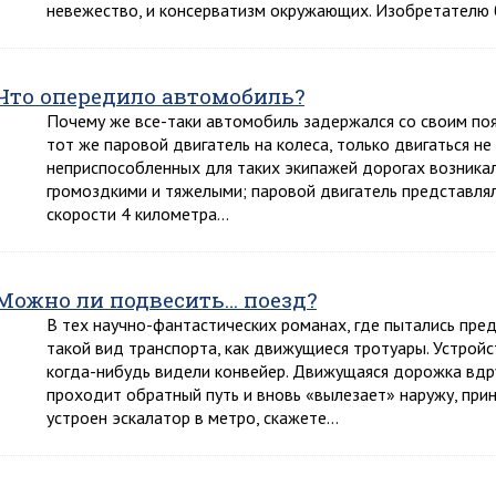
невежество, и консерватизм окружающих. Изобретателю 
Что опередило автомобиль?
Почему же все-таки автомобиль задержался со своим по
тот же паровой двигатель на колеса, только двигаться не
неприспособленных для таких экипажей дорогах возникал
громоздкими и тяжелыми; паровой двигатель представлял
скорости 4 километра…
Можно ли подвесить… поезд?
В тех научно-фантастических романах, где пытались пре
такой вид транспорта, как движущиеся тротуары. Устройст
когда-нибудь видели конвейер. Движущаяся дорожка вдру
проходит обратный путь и вновь «вылезает» наружу, при
устроен эскалатор в метро, скажете…