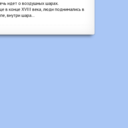
 речь идет о воздушных шарах.
е в конце XVIII века, люди поднимались в
ипе, внутри шара…