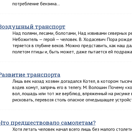
потребление бензина…
Воздушный транспорт
Над полями, лесами, болотами, Над извивами северных 
Небожитель — герой — человек. В. Ходасевич Пора рожде
теряется в глубине веков. Можно представить, как наш д
полетом птицы и, быть может, даже пытается ей подража
Развитие транспорта
Лишь век назад хозяин догадался Котел, в котором тысячи
вздев хомут, запрячь его в телегу. М. Волошин Почему «х
вол, лошадь или тот же верблюд, впряженный на рисунке
рисковать, перевозя столь опасное огнедышащее устройс
Что предшествовало самолетам?
Хотя летать человек начал всего лишь без малого столети