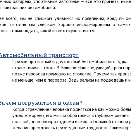
ечных батареях; спортивные автогонки — все это приметы ныне
з завтрашних автомобилей.
ее всего, мы не слишком удивимся их появлению, вряд ли о
ков, сегодня мы слишком хорошо информированы о самых 
лось только ждать, какой из них осуществится…
Автомобильный транспорт
Призыв протяжный и двухнотный Автомобильного гудка…
странствиям — тоска. В. Брюсов Наш следующий транспор
позже паровоза примерно на столетие. Почему так прои
не меньше, чем в паровозе. Ведь рельсы не подведешь к
Зачем погружаться в океан?
Когда стремление человека подняться на как можно боль
удовлетворено, его мысли обратились к глубинам океана
пользой, но первопроходцами все же в большей степени 
желание преодолеть неизведанные трудности. Такими преп