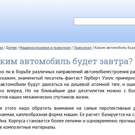
ая
/
Детям
/
Машиностроение и транспорт
/
Транспорт
/
Каким автомобиль буде
ким автомобиль будет завтра?
о ли в борьбе различных направлений автомобилестроения ра
 скажем, знаменитый писатель-фантаст Герберт Уэллс примерно
 автомобили будут двигаться на дешевой атомной тяге, и оши
ко вперед. Но на ближайшие два десятилетия можно с бол
ития наших механических спутников жизни.
я этого надо обратить внимание на самые перспективные р
каемая, каплеобразная форма машин. Ее расчет базируется на
йна. Корпуса становятся более легкими и одновременно прочны
е композитные материалы.