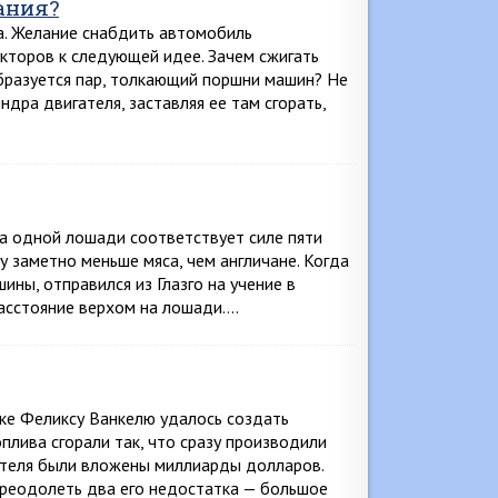
ания?
а. Желание снабдить автомобиль
торов к следующей идее. Зачем сжигать
образуется пар, толкающий поршни машин? Не
дра двигателя, заставляя ее там сгорать,
ила одной лошади соответствует силе пяти
у заметно меньше мяса, чем англичане. Когда
ины, отправился из Глазго на учение в
расстояние верхом на лошади….
ке Феликсу Ванкелю удалось создать
плива сгорали так, что сразу производили
ателя были вложены миллиарды долларов.
преодолеть два его недостатка — большое