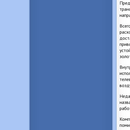
Пред
тран
напр
Всег
расх
дост
прив
усто
золо
Внут
испо
теле
возд
Неда
назв
рабо
Комп
поми