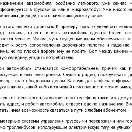
назначение автомобиля, особенно легкового, уже сейчас 
сформируется в грузовичок или в микроавтобус. Уже никого 
авлениям дверцей, но и откидывающимся кузовом.
о этого нелегко добиться. К примеру, просто увеличить мощн
од топлива, то есть и весь автомобиль сделать более тяж
анется меньше. Мягкие, чуть спущенные шины обеспечивают п
одит к росту сопротивления дорожного полотна и падению 
йчив, но по плохой дороге ему не пройти. Вот между какими 
тую середину, угодить потребителю.
ри автомобиль становится комфортабельнее, причем как п
льзуемой в нем электроники. Слушать радио, прокручивать д
визор стало обыденным делом. Важную для шофера информаци
уха в шинах, какой-либо возникшей неисправности можно вывод
лек тот-день, когда вы вызовете по телефону такси, и к дому
ать адрес, и робот-автомобиль отвезет вас по назначению. В
тать, имея возможность связаться в пути с любым абонентом.
ьютерные системы управления грузовыми перевозками или го
мо троллейбусов, использующие электрическую тягу на улицах 