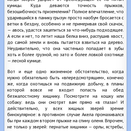
куницы. Куда деваются точность прыжков,
безошибочность приземления? Полное впечатление, что
ударившийся в панику грызун просто наобум бросается с
ветки в бездну, особенно и не примеривая свой скачок,
— авось, удастся зацепиться за что-нибудь подходящее.
А если и нет, то летит наша белка вниз, распушив хвост,
до самой земли и вновь пытается взвиться на дерево.
Неудивительно, что она частенько попадает в зубы
хоть и более грузной, но зато и более ловкой охотнице
— лесной кунице.
Вот и еще одно жизненное обстоятельство, когда
нужно обязательно быть «впередсмотрящим», конечно
же, когда охотишься на подвижную добычу, в планы
которой вовсе не входит попасть на обед
безжалостному хищнику. Посмотрите на кошку или
собаку: ведь они смотрят вам прямо «в глаза»! И
действительно, у всех хищных зверей зрение
бинокулярное: в противном случае Акела промахивался
бы при каждом втором прыжке на спину оленя. Впрочем,
не только у зверей: пернатые хищники — орлы, ястребы,