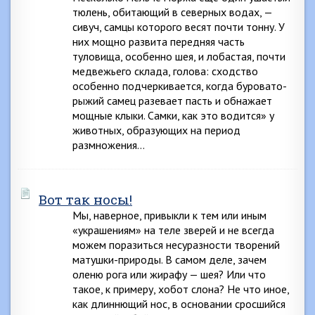
тюлень, обитающий в северных водах, —
сивуч, самцы которого весят почти тонну. У
них мощно развита передняя часть
туловища, особенно шея, и лобастая, почти
медвежьего склада, голова: сходство
особенно подчеркивается, когда буровато-
рыжий самец разевает пасть и обнажает
мощные клыки. Самки, как это водится» у
животных, образующих на период
размножения…
Вот так носы!
Мы, наверное, привыкли к тем или иным
«украшениям» на теле зверей и не всегда
можем поразиться несуразности творений
матушки-природы. В самом деле, зачем
оленю рога или жирафу — шея? Или что
такое, к примеру, хобот слона? Не что иное,
как длиннющий нос, в основании сросшийся