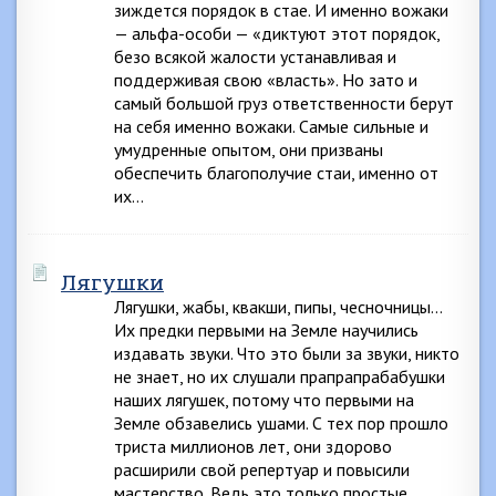
зиждется порядок в стае. И именно вожаки
— альфа-особи — «диктуют этот порядок,
безо всякой жалости устанавливая и
поддерживая свою «власть». Но зато и
самый большой груз ответственности берут
на себя именно вожаки. Самые сильные и
умудренные опытом, они призваны
обеспечить благополучие стаи, именно от
их…
Лягушки
Лягушки, жабы, квакши, пипы, чесночницы…
Их предки первыми на Земле научились
издавать звуки. Что это были за звуки, никто
не знает, но их слушали прапрапрабабушки
наших лягушек, потому что первыми на
Земле обзавелись ушами. С тех пор прошло
триста миллионов лет, они здорово
расширили свой репертуар и повысили
мастерство. Ведь это только простые