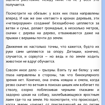
получается.
Посмотрите на обезьян: у всех них глаза направлены
вперед. И как же они «летают» в кронах деревьев, эти
«четверорукие» создания! Безошибочно цепляются за
ветви и сучья, делают громадные, в несколько метров,
скачки с дерева на дерево, отваживаются даже на
прыжки с вершины почти до земли.
Движения их настолько точны, что кажется, будто их
руки сами цепляются за опору. Детишки, конечно,
случается, и сорвутся — но ведь и по земле ходить
животное не вдруг обучается.
Совсем иное дело — грызуны. Взять ту же белку: у нее
глаза направлены в стороны, так что бинокулярного
зрения нет. Конечно, она очень изящна и смела, когда
резво скачет по веткам в поисках шишек или взбегает по
стволу, озорно поблескивая черными глазками и
задорно цокая на собаку, захлебывающуюся яростным
лаем где-то на земле. Но посмотрите, что происходит,
когда зверек удирает от преследующей ее по пятам