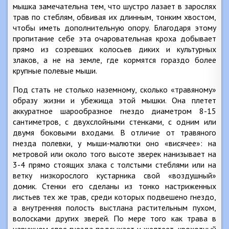
мышка замечательна тем, что шустро лазает в зарослях
трав по стеблям, обвивая их длинным, тонким хвостом,
чтобы иметь дополнительную опору. Благодаря этому
пропитание себе эта очаровательная кроха добывает
прямо из созревших колосьев диких и культурных
злаков, а не на земле, где кормятся гораздо более
крупные полевые мыши.
Под стать не столько наземному, сколько «травяному»
образу жизни и убежища этой мышки. Она плетет
аккуратное шарообразное гнездо диаметром 8-15
сантиметров, с двухслойными стенками, с одним или
двумя боковыми входами. В отличие от травяного
гнезда полевки, у мыши-малютки оно «висячее»: на
метровой или около того высоте зверек нанизывает на
3-4 прямо стоящих злака с толстыми стеблями или на
ветку низкорослого кустарника свой «воздушный»
домик. Стенки его сделаны из тонко настриженных
листьев тех же трав, среди которых подвешено гнездо,
а внутренняя полость выстлана растительным пухом,
волосками других зверей. По мере того как трава в