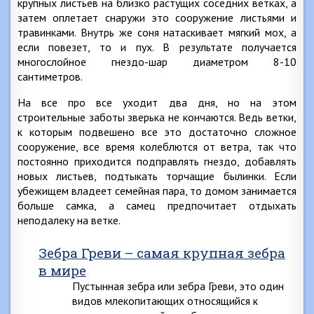
крупных листьев на близко растущих соседних ветках, а
затем оплетает снаружи это сооружение листьями и
травинками. Внутрь же соня натаскивает мягкий мох, а
если повезет, то и пух. В результате получается
многослойное гнездо-шар диаметром 8-10
сантиметров.
На все про все уходит два дня, но на этом
строительные заботы зверька не кончаются. Ведь ветки,
к которым подвешено все это достаточно сложное
сооружение, все время колеблются от ветра, так что
постоянно приходится подправлять гнездо, добавлять
новых листьев, подтыкать торчащие былинки. Если
убежищем владеет семейная пара, то домом занимается
больше самка, а самец предпочитает отдыхать
неподалеку на ветке.
Зебра Греви – самая крупная зебра
в мире
Пустынная зебра или зебра Греви, это один
видов млекопитающих относящийся к