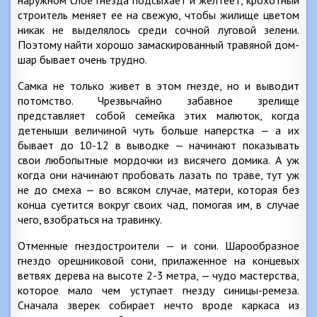
наружном слое гнезда подсыхает и желтеет, крохотный
строитель меняет ее на свежую, чтобы жилище цветом
никак не выделялось среди сочной луговой зелени.
Поэтому найти хорошо замаскированный травяной дом-
шар бывает очень трудно.
Самка не только живет в этом гнезде, но и выводит
потомство. Чрезвычайно забавное зрелище
представляет собой семейка этих малюток, когда
детеныши величиной чуть больше наперстка — а их
бывает до 10-12 в выводке — начинают показывать
свои любопытные мордочки из висячего домика. А уж
когда они начинают пробовать лазать по траве, тут уж
не до смеха — во всяком случае, матери, которая без
конца суетится вокруг своих чад, помогая им, в случае
чего, взобраться на травинку.
Отменные гнездостроители — и сони. Шарообразное
гнездо орешниковой сони, прилаженное на концевых
ветвях дерева на высоте 2-3 метра, — чудо мастерства,
которое мало чем уступает гнезду синицы-ремеза.
Сначала зверек собирает нечто вроде каркаса из