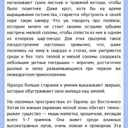
натаскивают сухих листьев и травяной ветоши, чтобы
было поуютнее. Даже крот, хотя бы на время
выращивания потомства, старается обустроить в своей
норе такую камеру. Что уж говорить про полёвок,
которым ничего не стоит своими острыми зубками
настричь мелкой соломы, чтобы сплести из нее в одном
из отнорков шар-гнездо. Для этих грызунов такое
гнездостроение настолько привычно, что, даже
поселяясь на зиму в скирдах и стогах, они ухитряются
среди и без того теплой и мягкой соломы сооружать
небольшие уютные гнездышки — впрочем, достаточно
рыхлые и легко разваливающиеся при первом же
неаккуратном прикосновении.
Гораздо больше старания и умения выказывают зверьки,
которые обустраивают свои жилища над землей.
На огромных пространствах от Европы до Восточного
Китая по южным окраинам лесной зоны обитает темно-
рыжее существо — мышь-малютка, крошечная, весящая
всего 5-7 граммов. Она живет среди влажных
высокотравных лугов, очень ловкая и проворная. Эта