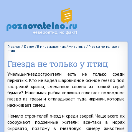
Главная
/
Детям
/
В мире животных
/
Животные
/
Гнезда не только у
птиц
Гнезда не только у птиц
Умельцы-гнездостроители есть не только среди
пернатых. Кто не видел шаровидное осиное гнездо под
застрехой крыши, сделанное словно из тонкой серой
бумаги? Маленькая рыбка колюшка сплетает подводное
гнездо из травы и откладывает туда икринки, которые
насиживает самец.
Немало строителей гнезд и среди зверей. Чаще всего их
сооружают подземные жители: все-таки в норах
сыровато, поэтому в гнездовую камеру животные