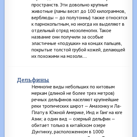
пространств. Эти довольно крупные
животные (ламы весят до 100 килограммов,
верблюды — до полутонны) также относятся
к парнокопытным, но иногда их выделяют в
отдельный отряд мозоленогих. Такое
название они получили за особые
эластичные «подушки» на концах пальцев,
покрытые толстой грубой кожей, делающей
их похожими на мозоли….
Дельфины
Немногие виды небольших по китовым
меркам (длиной не более трех метров)
речных дельфинов населяют крупнейшие
реки тропических широт — Амазонку и Ла-
Плату в Южной Америке, Инд и Ганг на юге
Азии; а один вид — озерный дельфин —
обитает только в китайском озере
Дунтинху, расположенном в 1000