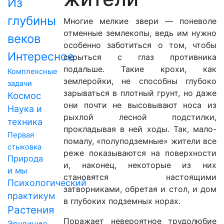
Из
глубины
Многие мелкие звери — поневоле
отменные землекопы, ведь им нужно
веков
особенно заботиться о том, чтобы
Интересное
скрыться с глаз противника
подальше. Такие крохи, как
Комплексные
землеройки, не способны глубоко
задачи
зарываться в плотный грунт, но даже
Космос
они почти не высовывают носа из
Наука и
рыхлой лесной подстилки,
техника
прокладывая в ней ходы. Так, мало-
Первая
помалу, «полуподземные» жители все
стыковка
реже показываются на поверхности
Природа
и, наконец, некоторые из них
и мы
становятся настоящими
Психологический
затворниками, обретая и стол, и дом
практикум
в глубоких подземных норах.
Растения
Поражает невероятное трудолюбие
Эрудицию