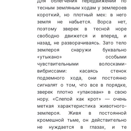
Для облегчения передвижений по
тесным земляным ходам у землероев
короткий, но плотный мех: в него
земля не набьется. Ворса нет,
поэтому зверек в тесной норе
свободно движется и вперед, и
назад, не разворачиваясь. Зато тело
землероя снаружи буквально
«утыкано» особыми
чувствительными волосками-
вибриссами: касаясь стенок
подземного хода, они постоянно
сигналят о том, что все в порядке,
зверек плотно «упакован» в свою
нору. «Слепой как крот» — очень
меткая характеристика животного-
землероя. Живя в постоянной
кромешной тьме, он действительно
не нуждается в глазах, и те