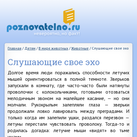
Главная
/
Детям
/
В мире животных
/
Животные
/
Слушающие свое эхо
Слушающие свое эхо
Долгое время люди поражались способности летучих
мышей ориентироваться в полной темноте. Зверьков
запускали в комнату, где часто-часто были натянуты
проволочки с колокольчиками, готовыми отозваться
мелодичным звоном на малейшее касание, — но они
молчали. Рукокрылым залепляли глаза — зверьки
продолжали ловко лавировать между преградами. И
только когда им залепили ушки, раздался перезвон —
летуны перестали чувствовать проволоку. Тогда-то и
родилась догадка: летучие мыши «видят» во тьме
ушами.