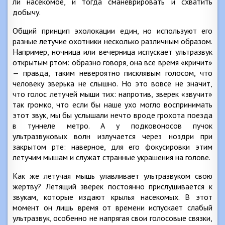
ли насекомое, и тогда сманеврировать и схватить
добычу.
Общий принцип эхолокации един, но используют его
разные летучие охотники несколько различным образом.
Например, ночница или вечерница испускает ультразвук
открытым ртом: образно говоря, она все время «кричит»
— правда, таким невероятно писклявым голосом, что
человеку зверька не слышно. Но это вовсе не значит,
что голос летучей мыши тих: напротив, зверек «звучит»
так громко, что если бы наше ухо могло воспринимать
этот звук, мы бы услышали нечто вроде грохота поезда
в туннеле метро. А у подковоносов пучок
ультразвуковых волн излучается через ноздри при
закрытом рте: наверное, для его фокусировки этим
летучим мышам и служат странные украшения на голове.
Как же летучая мышь улавливает ультразвуком свою
жертву? Летящий зверек постоянно прислушивается к
звукам, которые издают крылья насекомых. В этот
момент он лишь время от времени испускает слабый
ультразвук, особенно не напрягая свои голосовые связки,