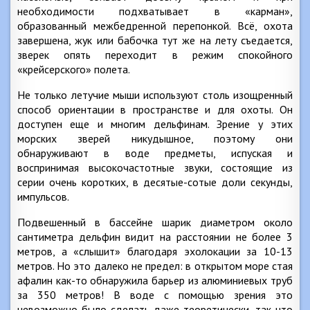
необходимости подхватывает в «карман»,
образованный межбедренной перепонкой. Всё, охота
завершена, жук или бабочка тут же на лету съедается,
зверек опять переходит в режим спокойного
«крейсерского» полета.
Не только летучие мыши используют столь изощренный
способ ориентации в пространстве и для охоты. Он
доступен еще и многим дельфинам. Зрение у этих
морских зверей никудышное, поэтому они
обнаруживают в воде предметы, испуская и
воспринимая высокочастотные звуки, состоящие из
серии очень коротких, в десятые-сотые доли секунды,
импульсов.
Подвешенный в бассейне шарик диаметром около
сантиметра дельфин видит на расстоянии не более 3
метров, а «слышит» благодаря эхолокации за 10-13
метров. Но это далеко не предел: в открытом море стая
афалин как-то обнаружила барьер из алюминиевых труб
за 350 метров! В воде с помощью зрения это
невозможно было сделать даже теоретически, так что