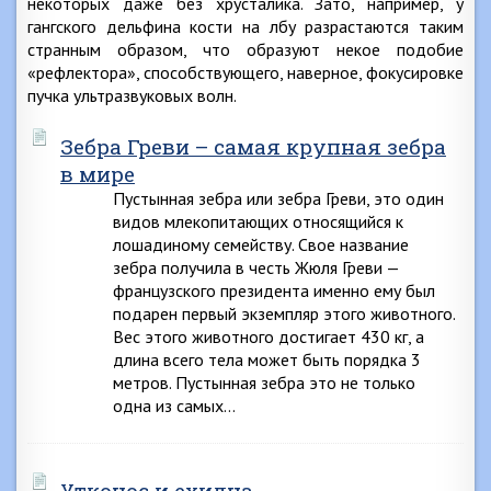
некоторых даже без хрусталика. Зато, например, у
гангского дельфина кости на лбу разрастаются таким
странным образом, что образуют некое подобие
«рефлектора», способствующего, наверное, фокусировке
пучка ультразвуковых волн.
Зебра Греви – самая крупная зебра
в мире
Пустынная зебра или зебра Греви, это один
видов млекопитающих относящийся к
лошадиному семейству. Свое название
зебра получила в честь Жюля Греви —
французского президента именно ему был
подарен первый экземпляр этого животного.
Вес этого животного достигает 430 кг, а
длина всего тела может быть порядка 3
метров. Пустынная зебра это не только
одна из самых…
Утконос и ехидна