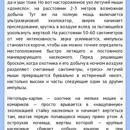
да и уши тоже. Но вот настороженное ухо летучей мыши
«донесло»: на расстоянии 2-3 метров возможная
добыча. Тут же на полную мощь включается
ультразвуковой эхолокатор, зверек начинает
преследование, крутясь в воздухе вслед за пытающейся
ускользнуть жертвой. На расстоянии 50-60 сантиметров
от нее интенсивность звука усиливается, импульсы
становятся короче, чтобы как можно точнее определить
местоположение быстро летящего и постоянного
маневрирующего насекомого. Перед решающим
броском, когда охотника и его добычу в ночном воздухе
разделяют считанные сантиметры, «треск» летучей
мыши превращается буквально в истеричный «визг»,
настолько высоки и часты следующие один за другим
импульсы.
Нетопырь-карлик — охотник на мелких мошек и
комариков — просто врывается в «нащупанную»
эхолокацией стайку насекомых и начинает вертеться
там, хватая первую попавшуюся мошку прямо ртом. А
остроухая ночница, жертвы которой — крупные
насекомые, сбивает добычу крылом и при