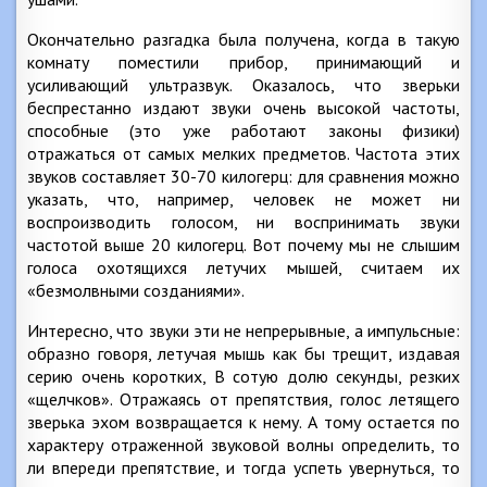
Окончательно разгадка была получена, когда в такую
комнату поместили прибор, принимающий и
усиливающий ультразвук. Оказалось, что зверьки
беспрестанно издают звуки очень высокой частоты,
способные (это уже работают законы физики)
отражаться от самых мелких предметов. Частота этих
звуков составляет 30-70 килогерц: для сравнения можно
указать, что, например, человек не может ни
воспроизводить голосом, ни воспринимать звуки
частотой выше 20 килогерц. Вот почему мы не слышим
голоса охотящихся летучих мышей, считаем их
«безмолвными созданиями».
Интересно, что звуки эти не непрерывные, а импульсные:
образно говоря, летучая мышь как бы трещит, издавая
серию очень коротких, В сотую долю секунды, резких
«щелчков». Отражаясь от препятствия, голос летящего
зверька эхом возвращается к нему. А тому остается по
характеру отраженной звуковой волны определить, то
ли впереди препятствие, и тогда успеть увернуться, то