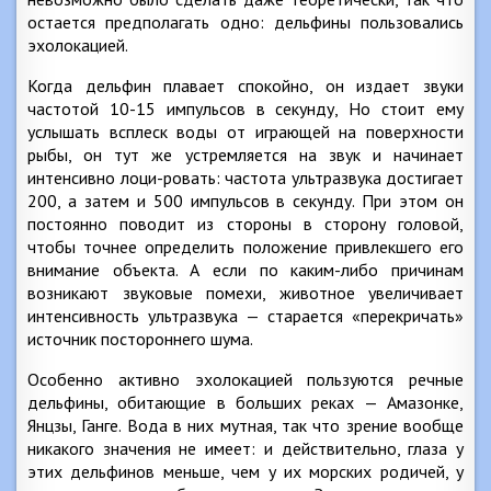
остается предполагать одно: дельфины пользовались
эхолокацией.
Когда дельфин плавает спокойно, он издает звуки
частотой 10-15 импульсов в секунду, Но стоит ему
услышать всплеск воды от играющей на поверхности
рыбы, он тут же устремляется на звук и начинает
интенсивно лоци-ровать: частота ультразвука достигает
200, а затем и 500 импульсов в секунду. При этом он
постоянно поводит из стороны в сторону головой,
чтобы точнее определить положение привлекшего его
внимание объекта. А если по каким-либо причинам
возникают звуковые помехи, животное увеличивает
интенсивность ультразвука — старается «перекричать»
источник постороннего шума.
Особенно активно эхолокацией пользуются речные
дельфины, обитающие в больших реках — Амазонке,
Янцзы, Ганге. Вода в них мутная, так что зрение вообще
никакого значения не имеет: и действительно, глаза у
этих дельфинов меньше, чем у их морских родичей, у