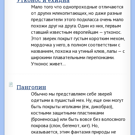
Мало того что однопроходные отличаются
от других млекопитающих, но даже разные
представители этого подкласса очень мало
похожи друг на друга. Один из них, первым
ставший известным европейцам — утконос.
Этот зверек покрыт густым коротким мехом,
мордочка у него, в полном соответствии с
названием, похожа на утиный клюв, лапы — с
широкими плавательными перепонками.
Утконос живет…
Панголин
Обычно мы представляем себе зверей
одетыми в пушистый мех. Ну, еще они могут
быть покрыты иголками (ёж, дикобраз),
костными защитными пластинками
(броненосцы) или быть вовсе без волосяного
покрова (слон, бегемот, кит). Но,
оказывается, этим фантазия природы не