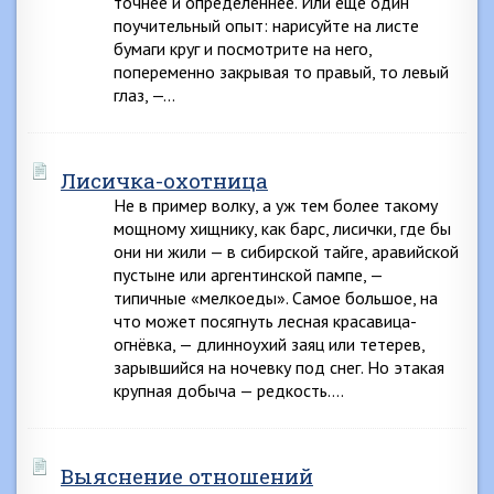
точнее и определеннее. Или еще один
поучительный опыт: нарисуйте на листе
бумаги круг и посмотрите на него,
попеременно закрывая то правый, то левый
глаз, —…
Лисичка-охотница
Не в пример волку, а уж тем более такому
мощному хищнику, как барс, лисички, где бы
они ни жили — в сибирской тайге, аравийской
пустыне или аргентинской пампе, —
типичные «мелкоеды». Самое большое, на
что может посягнуть лесная красавица-
огнёвка, — длинноухий заяц или тетерев,
зарывшийся на ночевку под снег. Но этакая
крупная добыча — редкость….
Выяснение отношений