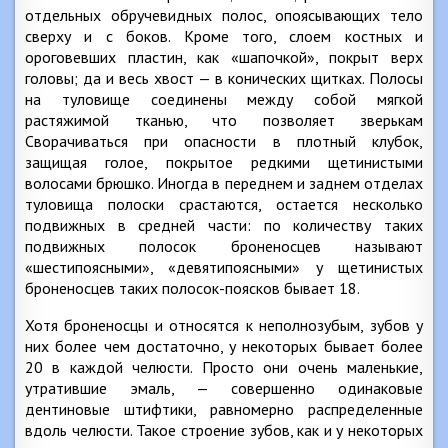
отдельных обручевидных полос, опоясывающих тело
сверху и с боков. Кроме того, слоем костных и
ороговевших пластин, как «шапочкой», покрыт верх
головы; да и весь хвост — в конических щитках. Полосы
на туловище соединены между собой мягкой
растяжимой тканью, что позволяет зверькам
Сворачиваться при опасности в плотный клубок,
защищая голое, покрытое редкими щетинистыми
волосами брюшко. Иногда в переднем и заднем отделах
туловища полоски срастаются, остается несколько
подвижных в средней части: по количеству таких
подвижных полосок броненосцев называют
«шестипоясными», «девятипоясными» у щетинистых
броненосцев таких полосок-поясков бывает 18.
Хотя броненосцы и относятся к неполнозубым, зубов у
них более чем достаточно, у некоторых бывает более
20 в каждой челюсти. Просто они очень маленькие,
утратившие эмаль, — совершенно одинаковые
дентиновые штифтики, равномерно распределенные
вдоль челюсти. Такое строение зубов, как и у некоторых