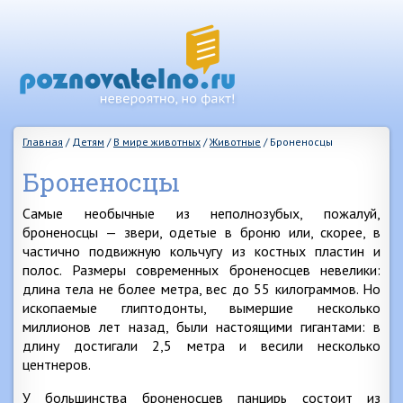
Главная
/
Детям
/
В мире животных
/
Животные
/
Броненосцы
Броненосцы
Самые необычные из неполнозубых, пожалуй,
броненосцы — звери, одетые в броню или, скорее, в
частично подвижную кольчугу из костных пластин и
полос. Размеры современных броненосцев невелики:
длина тела не более метра, вес до 55 килограммов. Но
ископаемые глиптодонты, вымершие несколько
миллионов лет назад, были настоящими гигантами: в
длину достигали 2,5 метра и весили несколько
центнеров.
У большинства броненосцев панцирь состоит из