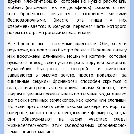
других млекопитающих, которым не нужно расчленять
добычу (вспомним тех же дельфинов), связано с тем,
что броненосцы питаются в основном мелкими
беспозвоночными. Вместо рта пища у них
«пережевывается» в желудке, передняя часть которого
покрыта острыми роговыми пластинами.
Все броненосцы — наземные животные. Они, хотя и
неуклюже, но довольно быстро бегают. Передние лапы у
них вооружены длинными, мощными когтями, которые
пускаются в ход, если нужно вырыть нору или раскопать
муравейник. Быстрота, с которой эти животные
зарываются в рыхлую землю, просто поражает: за
считанные секунды броненосец способен скрыться с
глаз, активно работая передними лапами. Конечно, этим
зверям в умении прокладывать подземные ходы далеко
до таких истинных землекопов, как кроты или слепыши.
Но если представить себе, каковы размеры их нор, то,
наверное, можно понять негодование фермеров, когда
они обнаруживают на своих участках следы
жизнедеятельности этих своеобразных «броненосно-
земле-ройных машин».