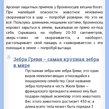
Арсенал защитных приемов у броненосцев весьма богат.
При малейшей опасности животное мгновенно
сворачивается в шар — попробуй разверни. Но это не
всё. Пользуясь длинными, мощными когтями, броненосец
норовит зарыться в землю, выкапывая ее прямо из-под
себя. Скрывшись на глубину 20-30 сантиметров,
зверь-«танк» не сворачивается, а наоборот,
растопыривает свой панцирь и «заякоривается» с его
помощью в земле — попробуй вытащи.
Зебра Греви – самая крупная зебра
в мире
Пустынная зебра или зебра Греви, это один
видов млекопитающих относящийся к
лошадиному семейству. Свое название
зебра получила в честь Жюля Греви —
французского президента именно ему был
подарен первый экземпляр этого животного.
Вес этого животного достигает 430 кг, а
длина всего тела может быть порядка 3