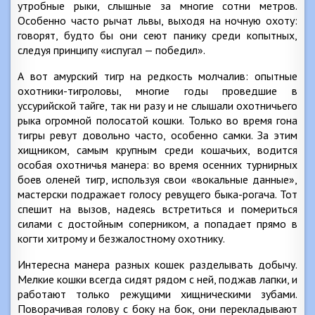
утробные рыки, слышные за многие сотни метров.
Особенно часто рычат львы, выходя на ночную охоту:
говорят, будто бы они сеют панику среди копытных,
следуя принципу «испугал — победил».
А вот амурский тигр на редкость молчалив: опытные
охотники-тигроловы, многие годы проведшие в
уссурийской тайге, так ни разу и не слышали охотничьего
рыка огромной полосатой кошки. Только во время гона
тигры ревут довольно часто, особенно самки. За этим
хищником, самым крупным среди кошачьих, водится
особая охотничья манера: во время осенних турнирных
боев оленей тигр, используя свои «вокальные данные»,
мастерски подражает голосу ревущего быка-рогача. Тот
спешит на вызов, надеясь встретиться и помериться
силами с достойным соперником, а попадает прямо в
когти хитрому и безжалостному охотнику.
Интересна манера разных кошек разделывать добычу.
Мелкие кошки всегда сидят рядом с ней, поджав лапки, и
работают только режущими хищническими зубами.
Поворачивая голову с боку на бок, они перекладывают