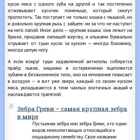
кусок мяса с одного зуба на другой и так постепенно
отжевывают кусочек поменьше, который смогут
проглотить. Так поступает не только кошка с мышкой, но
и довольно крупная рысь с зайцем: ни за что не наступит
на него лапой. Иное дело — крупная кошка: она лежит на
брюхе, придавив лапищей жертву, и клыками буквально
отрывает от туши кусок за куском — иногда боковину,
иногда целую ногу.
А если вокруг туши задавленной антилопы соберется
прайд львов, хищники в остервенении вцепляются
зубами в безжизненное тело, оно на мгновение повисает
в воздухе — и вот уже звери, каждый со своим куском
мяса, укладываются в тени чахлых зонтичных акаций и
наслаждаются трапезой.
Зебра Греви – самая крупная зебра
в мире
Пустынная зебра или зебра Греви, это один
видов млекопитающих относящийся к
лошадиному семейству. Свое название