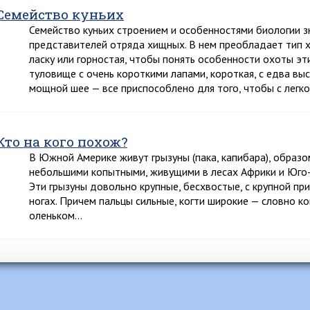
Семейство куньих
Семейство куньих строением и особенностями биологии 
представителей отряда хищных. В нем преобладает тип 
ласку или горностая, чтобы понять особенности охоты эт
туловище с очень короткими лапами, короткая, с едва в
мощной шее — все приспособлено для того, чтобы с легк
Кто на кого похож?
В Южной Америке живут грызуны (пака, капибара), образ
небольшими копытными, живущими в лесах Африки и Юго-
Эти грызуны довольно крупные, бесхвостые, с крупной пр
ногах. Причем пальцы сильные, когти широкие — словно ко
оленьком…