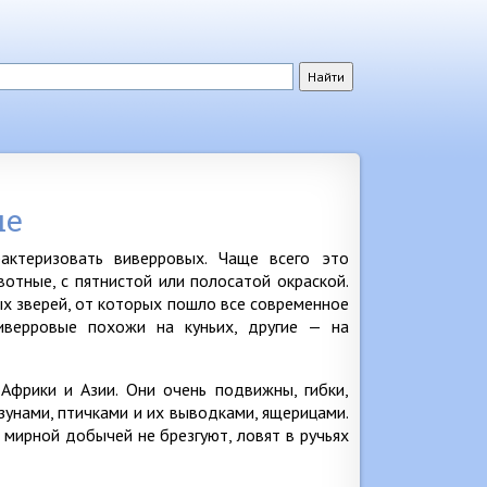
ые
ктеризовать виверровых. Чаще всего это
отные, с пятнистой или полосатой окраской.
х зверей, от которых пошло все современное
иверровые похожи на куньих, другие — на
Африки и Азии. Они очень подвижны, гибки,
унами, птичками и их выводками, ящерицами.
 мирной добычей не брезгуют, ловят в ручьях