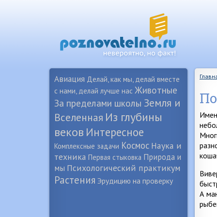
Главн
Авиация
Делай, как мы, делай вместе
Животные
с нами, делай лучше нас
По
Земля и
За пределами школы
Из глубины
Имен
Вселенная
небо
веков
Интересное
Мног
Космос
Наука и
разн
Комплексные задачи
коша
техника
Природа и
Первая стыковка
Психологический практикум
мы
Виве
Растения
Эрудицию на проверку
быст
А ма
рыбе