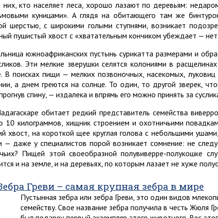
з них, кто населяет леса, хорошо лазают по деревьям: недар
ьмовыми куницами». А глядя на обитающего там же бинтурон
ой шерстью, с широкими голыми ступнями, возникает подозр
ный пушистый хвост с «хватательным кончиком убеждает — нет, 
льница южноафриканских пустынь сурикатта размерами и обра
сликов. Эти мелкие зверушки селятся колониями в расщелина
е. В поисках пищи — мелких позвоночных, насекомых, луковиц
нии, а днем греются на солнце. То один, то другой зверек, ч
прогнув спину, — издалека и впрямь его можно принять за суслик
адагаскаре обитает редкий представитель семейства виверро
о 10 килограммов, хищник строением и охотничьими повадкам
ий хвост, на короткой щее круглая голова с небольшими ушами
и — даже у специалистов порой возникает сомнение: не следу
чьих? Пищей этой своеобразной полувиверре-полукошке сл
ится и на земле, и на деревьях, по которым лазает не хуже полу
Зебра Греви – самая крупная зебра в мире
Пустынная зебра или зебра Греви, это один видов млек
семейству. Свое название зебра получила в честь Жюля Г
был подарен первый экземпляр этого животного. Вес этог