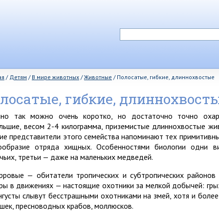
ая
/
Детям
/
В мире животных
/
Животные
/
Полосатые, гибкие, длиннохвостые
лосатые, гибкие, длиннохвост
но так можно очень коротко, но достаточно точно охара
льшие, весом 2-4 килограмма, приземистые длиннохвостые жив
ие представители этого семейства напоминают тех примитивны
ообразие отряда хищных. Особенностями биологии одни в
чьих, третьи — даже на маленьких медведей.
рровые — обитатели тропических и субтропических районов 
ры в движениях — настоящие охотники за мелкой добычей: грыз
нгусты слывут бесстрашными охотниками на змей, хотя и более
шек, пресноводных крабов, моллюсков.