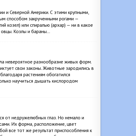
и и Северной Америки. С этими крупными,
ным способом закрученными рогами —
ий козел) или спиралью (архар) — ни в какое
 овцы. Козлы и бараны…
ила невероятное разнообразие живых форм.
диктует свои законы. Животные зародились в
х благодаря растениям обогатился
олько научиться дышать кислородом
ся от недружелюбных глаз. Но немало и
ами. Их форма, расположение, цвет
бой все тот же результат приспособления к