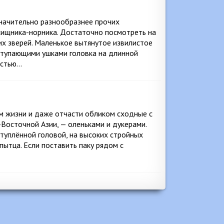
значительно разнообразнее прочих
хищника-норника. Достаточно посмотреть на
их зверей. Маленькое вытянутое извилистое
ыступающими ушками головка на длинной
остью…
ом жизни и даже отчасти обликом сходные с
Восточной Азии, — оленьками и дукерами.
итуплённой головой, на высоких стройных
пытца. Если поставить паку рядом с