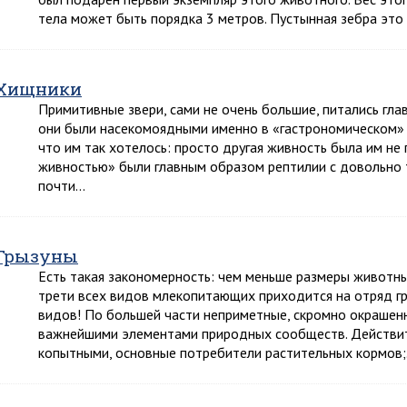
тела может быть порядка 3 метров. Пустынная зебра это
Хищники
Примитивные звери, сами не очень большие, питались г
они были насекомоядными именно в «гастрономическом» с
что им так хотелось: просто другая живность была им не 
живностью» были главным образом рептилии с довольно 
почти…
Грызуны
Есть такая закономерность: чем меньше размеры животны
трети всех видов млекопитающих приходится на отряд гр
видов! По большей части неприметные, скромно окрашенны
важнейшими элементами природных сообществ. Действител
копытными, основные потребители растительных кормов