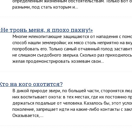
определенным жизненным обстоятельствам. Только вот о
разными, под стать которым и…
«Не тронь меня, я плохо пахну!»
Многие млекопитающие защищаются от нападения с помо
способ нашли землеройки; их мясо столь неприятно на вк
попробовать его. Только самый отчаянный голод заставит
не слишком съедобного зверька. Сколько раз приходилось 
желая продемонстрировать хозяевам свои…
Кто на кого охотится?
В дикой природе звери, по большей части, сторонятся лю
них воспитывает охота: в тех местах, где их постоянно
держаться подальше от человека. Казалось бы, этот усл
поколение, запрещает идти на какие-либо контакты с закл
Оказывается,…