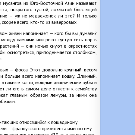
ом мусангов из Юго-Восточной Азии называют
-га, покрытого густой, лохматой блестящей
ение — уж не медвежонок ли это? И только
скорее всего, кто-то из виверровых.
зом жизни напоминает — кого бы вы думали?
х между камнями или роют густую сеть нор в
 растений — они ночью снуют в окрестностях
тобы осмотреться, приподнимается столбиком,
а.
вых — фосса. Этот довольно крупный, весом
и больше всего напоминает кошку. Длинный,
, втяжные когти, мощные хищнические зубы и
ет ли его в самом деле отнести к семейству
ужат главным образом лемуры, за ними она
обезьян.
опитающих относящийся к лошадиному
реви — французского президента именно ему
о животного достигает 430 кг, а длина всего