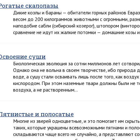
Рогатые скалолазы
Дикие козлы и бараны — обитатели горных районов Еврази
весом до 200 килограммов животными с огромными, раз
наподобие сабли (сибирский козерог), штопором (винторог
сравнение не идут их жалкие потомки — домашние козы и
Освоение суши
Биологическая эволюция за сотни миллионов лет сотвор
Однако она не вольна в своем творчестве, ибо природа 
воде, а сушу стали осваивать лишь после того, как возду
кислородом. При этом наземные твари должны были не т
воздуха, а не растворенным…
Пятнистые и полосатые
Многие из зверей одноцветные, и это помогает им скрыть
таких, которые украшены всевозможными пятнами и полос
складываются чаще всего не случайно, а представляют со