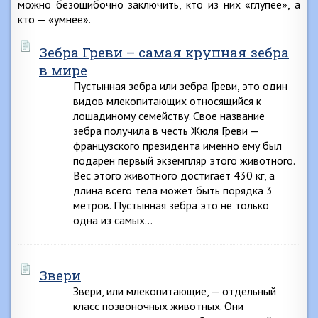
можно безошибочно заключить, кто из них «глупее», а
кто — «умнее».
Зебра Греви – самая крупная зебра
в мире
Пустынная зебра или зебра Греви, это один
видов млекопитающих относящийся к
лошадиному семейству. Свое название
зебра получила в честь Жюля Греви —
французского президента именно ему был
подарен первый экземпляр этого животного.
Вес этого животного достигает 430 кг, а
длина всего тела может быть порядка 3
метров. Пустынная зебра это не только
одна из самых…
Звери
Звери, или млекопитающие, — отдельный
класс позвоночных животных. Они