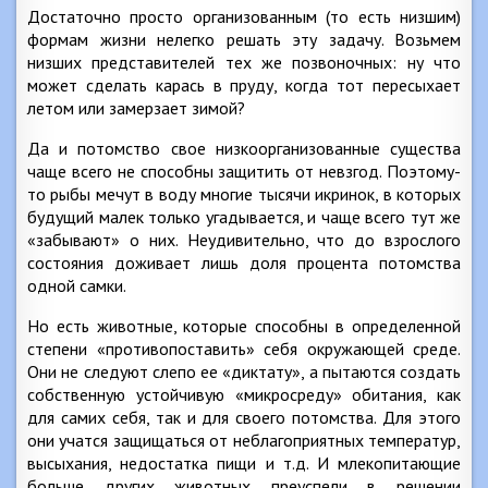
Достаточно просто организованным (то есть низшим)
формам жизни нелегко решать эту задачу. Возьмем
низших представителей тех же позвоночных: ну что
может сделать карась в пруду, когда тот пересыхает
летом или замерзает зимой?
Да и потомство свое низкоорганизованные существа
чаще всего не способны защитить от невзгод. Поэтому-
то рыбы мечут в воду многие тысячи икринок, в которых
будущий малек только угадывается, и чаще всего тут же
«забывают» о них. Неудивительно, что до взрослого
состояния доживает лишь доля процента потомства
одной самки.
Но есть животные, которые способны в определенной
степени «противопоставить» себя окружающей среде.
Они не следуют слепо ее «диктату», а пытаются создать
собственную устойчивую «микросреду» обитания, как
для самих себя, так и для своего потомства. Для этого
они учатся защищаться от неблагоприятных температур,
высыхания, недостатка пищи и т.д. И млекопитающие
больше других животных преуспели в решении