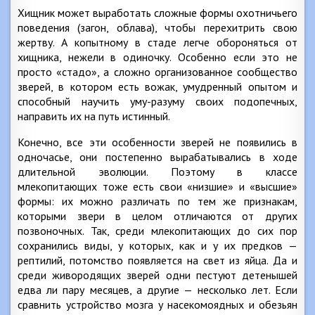
Хищник может выработать сложные формы охотничьего
поведения (загон, облава), чтобы перехитрить свою
жертву. А копытному в стаде легче обороняться от
хищника, нежели в одиночку. Особенно если это не
просто «стадо», а сложно организованное сообщество
зверей, в котором есть вожак, умудренный опытом и
способный научить уму-разуму своих подопечных,
направить их на путь истинный.
Конечно, все эти особенности зверей не появились в
одночасье, они постепенно вырабатывались в ходе
длительной эволюции. Поэтому в классе
млекопитающих тоже есть свои «низшие» и «высшие»
формы: их можно различать по тем же признакам,
которыми звери в целом отличаются от других
позвоночных. Так, среди млекопитающих до сих пор
сохранились виды, у которых, как и у их предков —
рептилий, потомство появляется на свет из яйца. Да и
среди живородящих зверей одни пестуют детенышей
едва ли пару месяцев, а другие — несколько лет. Если
сравнить устройство мозга у насекомоядных и обезьян