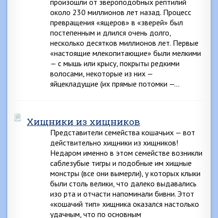
произошли от звероподобных рептилий
около 230 миллионов лет назад. Процесс
превращения «ящеров» в «зверей» был
постепенным и длился очень долго,
несколько десятков миллионов лет. Первые
«настоящие млекопитающие» были мелкими
— с мышь или крысу, покрыты редкими
волосами, некоторые из них —
яйцекладущие (их прямые потомки —…
Хищники из хищников
Представители семейства кошачьих — вот
действительно хищники из хищников!
Недаром именно в этом семействе возникли
саблезубые тигры и подобные им хищные
монстры (все они вымерли), у которых клыки
были столь велики, что далеко выдавались
изо рта и отчасти напоминали бивни. Этот
«кошачий тип» хищника оказался настолько
удачным, что по основным