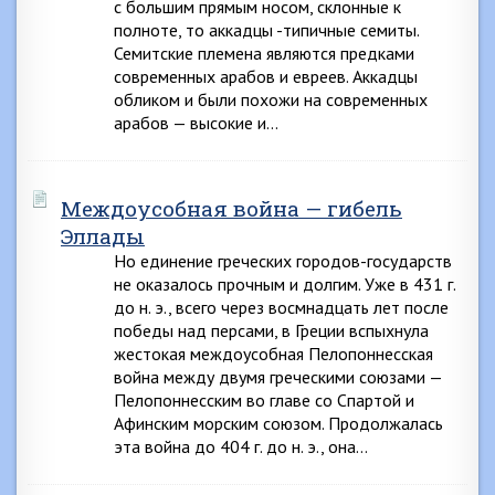
с большим прямым носом, склонные к
полноте, то аккадцы -типичные семиты.
Семитские племена являются предками
современных арабов и евреев. Аккадцы
обликом и были похожи на современных
арабов — высокие и…
Междоусобная война — гибель
Эллады
Но единение греческих городов-государств
не оказалось прочным и долгим. Уже в 431 г.
до н. э., всего через восмнадцать лет после
победы над персами, в Греции вспыхнула
жестокая междоусобная Пелопоннесская
война между двумя греческими союзами —
Пелопоннесским во главе со Спартой и
Афинским морским союзом. Продолжалась
эта война до 404 г. до н. э., она…