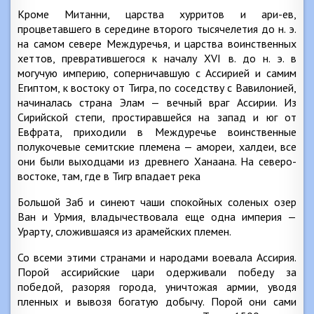
Кроме Митанни, царства хурритов и ари-ев,
процветавшего в середине второго тысячелетия до н. э.
на самом севере Междуречья, и царства воинственных
хеттов, превратившегося к началу XVI в. до н. э. в
могучую империю, соперничавшую с Ассирией и самим
Египтом, к востоку от Тигра, по соседству с Вавилонией,
начиналась страна Элам — вечный враг Ассирии. Из
Сирийской степи, простиравшейся на запад и юг от
Евфрата, приходили в Междуречье воинственные
полукочевые семитские племена — амореи, халдеи, все
они были выходцами из древнего Ханаана. На северо-
востоке, там, где в Тигр впадает река
Большой Заб и синеют чаши спокойных соленых озер
Ван и Урмия, владычествовала еще одна империя —
Урарту, сложившаяся из арамейских племен.
Со всеми этими странами и народами воевала Ассирия.
Порой ассирийские цари одерживали победу за
победой, разоряя города, уничтожая армии, уводя
пленных и вывозя богатую добычу. Порой они сами