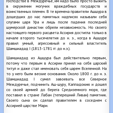
господстве в Междуречье, им надо было просто выжить
в окружении могучих враждебных государств и
воинственных племен. В те времена правители Ашшура в
дошедших до нас памятных надписях называли себя
слугами царя Ура и лишь после падения последней
шумерской династии обрели независимость. Но своего
настоящего первого расцвета Ассирия достигла только в
начале второго тысячелетия до н. э., когда в Ашшуре
правил умный, агрессивный и сильный властитель
Шамшиадад I (1813-1781 гг. до н.э.).
Шамшиадад из Ашшура был действительно первым,
потому что первым в Ассирии принял на себя царский
титул и даже стал именовать себя царем Вселенной. На
то у него были веские основания. Около 1800 г. до н. э.
Шамшиадад I сумел завоевать все Северное
Междуречье, подчинить Аш-шуру, Каппадокию и дошел
со своей армией до берега Средиземного моря, где
поставил в стране Лабан (теперешний Ливан) памятник.
Своего сына он сделал правителем в соседнем с
Ассирией царстве Мари.