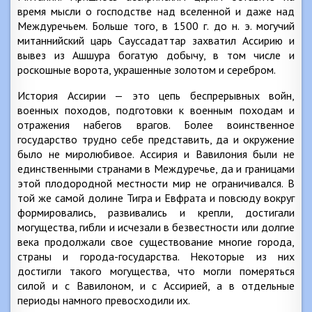
время мысли о господстве над вселенной и даже над
Междуречьем. Больше того, в 1500 г. до н. э. могучий
митаннийский царь Сауссадаттар захватил Ассирию и
вывез из Ашшура богатую добычу, в том числе и
роскошные ворота, украшенные золотом и серебром.
История Ассирии — это цепь беспрерывных войн,
военных походов, подготовки к военным походам и
отражения набегов врагов. Более воинственное
государство трудно себе представить, да и окружение
было не миролюбивое. Ассирия и Вавилония были не
единственными странами в Междуречье, да и границами
этой плодородной местности мир не ограничивался. В
той же самой долине Тигра и Евфрата и повсюду вокруг
формировались, развивались и крепли, достигали
могущества, гибли и исчезали в безвестности или долгие
века продолжали свое существование многие города,
страны и города-государства. Некоторые из них
достигли такого могущества, что могли померяться
силой и с Вавилоном, и с Ассирией, а в отдельные
периоды намного превосходили их.