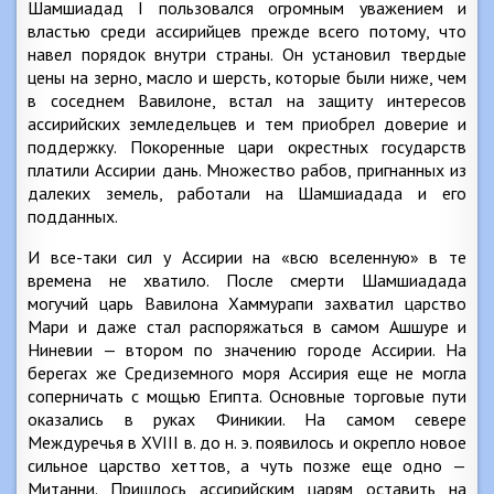
Шамшиадад I пользовался огромным уважением и
властью среди ассирийцев прежде всего потому, что
навел порядок внутри страны. Он установил твердые
цены на зерно, масло и шерсть, которые были ниже, чем
в соседнем Вавилоне, встал на защиту интересов
ассирийских земледельцев и тем приобрел доверие и
поддержку. Покоренные цари окрестных государств
платили Ассирии дань. Множество рабов, пригнанных из
далеких земель, работали на Шамшиадада и его
подданных.
И все-таки сил у Ассирии на «всю вселенную» в те
времена не хватило. После смерти Шамшиадада
могучий царь Вавилона Хаммурапи захватил царство
Мари и даже стал распоряжаться в самом Ашшуре и
Ниневии — втором по значению городе Ассирии. На
берегах же Средиземного моря Ассирия еще не могла
соперничать с мощью Египта. Основные торговые пути
оказались в руках Финикии. На самом севере
Междуречья в XVIII в. до н. э. появилось и окрепло новое
сильное царство хеттов, а чуть позже еще одно —
Митанни. Пришлось ассирийским царям оставить на