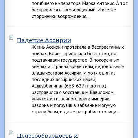
погибшего императора Марка Антония. А тот
расправился с заговорщиками. И все же
сторонники возрождения…
Падение Ассирии
Жизнь Ассирии протекала в беспрестанных
войнах. Войны приносили богатство, но
подтачивали государство. В покоренных
землях и странах зрели силы, недовольные
владычеством Ассирии. И хотя один из
последних ассирийских царей,
Ашшурбанипал (668-627 гг. до н. э.),
расправился с восставшим Вавилоном,
уничтожил извечного врага империи,
разорив и погрузив в забвение могучую
страну Элам, и даже разграбил столицу…
Целесообразность и