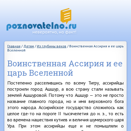
Главная
/
Детям
/
Из глубины веков
/
Воинственная Ассирия и ее царь
Вселенной
Воинственная Ассирия и ее
царь Вселенной
Постепенно расселившись по всему Тигру, ассирийцы
построили город Ашшур, а всю страну стали называть
землей Ашшуровой. Потому что Ашшур — это не просто
название главного города, но и имя верховного бога
этого народа. Ассирийское государство сложилось как
целое где-то на пороге II тысячелетия до н. э., то есть
во времена нашествия кутиев и величия шумерского царя
Ура. При этом ассирийцы еще и не помышляли о