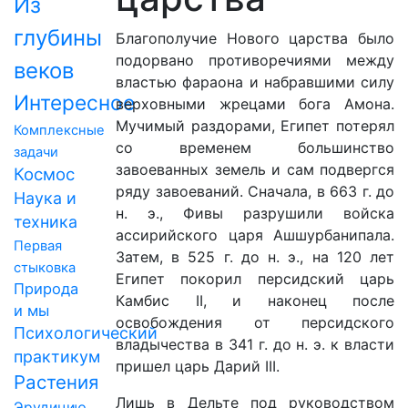
Из
глубины
Благополучие Нового царства было
подорвано противоречиями между
веков
властью фараона и набравшими силу
Интересное
верховными жрецами бога Амона.
Мучимый раздорами, Египет потерял
Комплексные
со временем большинство
задачи
завоеванных земель и сам подвергся
Космос
ряду завоеваний. Сначала, в 663 г. до
Наука и
н. э., Фивы разрушили войска
техника
ассирийского царя Ашшурбанипала.
Первая
Затем, в 525 г. до н. э., на 120 лет
стыковка
Египет покорил персидский царь
Природа
Камбис II, и наконец после
и мы
освобождения от персидского
Психологический
владычества в 341 г. до н. э. к власти
практикум
пришел царь Дарий III.
Растения
Лишь в Дельте под руководством
Эрудицию