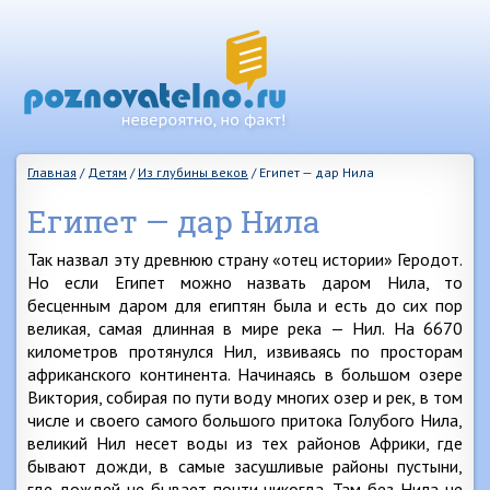
Главная
/
Детям
/
Из глубины веков
/
Египет — дар Нила
Египет — дар Нила
Так назвал эту древнюю страну «отец истории» Геродот.
Но если Египет можно назвать даром Нила, то
бесценным даром для египтян была и есть до сих пор
великая, самая длинная в мире река — Нил. На 6670
километров протянулся Нил, извиваясь по просторам
африканского континента. Начинаясь в большом озере
Виктория, собирая по пути воду многих озер и рек, в том
числе и своего самого большого притока Голубого Нила,
великий Нил несет воды из тех районов Африки, где
бывают дожди, в самые засушливые районы пустыни,
где дождей не бывает почти никогда. Там без Нила не