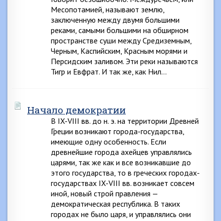
Месопотамией, называют землю,
заключенную между двумя большими
реками, самыми большими на обширном
пространстве суши между Средиземным,
Черным, Каспийским, Красным морями и
Персидским заливом. Эти реки называются
Тигр и Евфрат. И так же, как Нил…
Начало демократии
В IX-VIII вв. до н. э. на территории Древней
Греции возникают города-государства,
имеющие одну особенность. Если
древнейшие города ахейцев управлялись
царями, так же как и все возникавшие до
этого государства, то в греческих городах-
государствах IX-VIII вв. возникает совсем
иной, новый строй правления —
демократическая республика. В таких
городах не было царя, и управлялись они