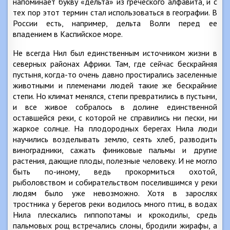
напоминает букву «дельта» из греческого алфавита, и с
тех пор этот термин стал использоваться в географии. В
России есть, например, дельта Волги перед ее
впадением в Каспийское море.
Не всегда Нил был единственным источником жизни в
северных районах Африки. Там, где сейчас бескрайняя
пустыня, когда-то очень давно простирались заселенные
животными и племенами людей такие же бескрайние
степи. Но климат менялся, степи превратились в пустыни,
и все живое собралось в долине единственной
оставшейся реки, с которой не справились ни пески, ни
жаркое солнце. На плодородных берегах Нила люди
научились возделывать землю, сеять хлеб, разводить
виноградники, сажать финиковые пальмы и другие
растения, дающие плоды, полезные человеку. И не могло
быть по-иному, ведь прокормиться охотой,
рыболовством и собирательством поселившимся у реки
людям было уже невозможно. Хотя в зарослях
тростника у берегов реки водилось много птиц, в водах
Нила плескались гиппопотамы и крокодилы, средь
пальмовых рощ встречались слоны, бродили жирафы, а