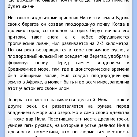
будет жизни.
Не только воду веками приносил Нил в эти земли. Вдоль
своих берегов он создал плодородную почву. Когда в
далеких горах, со склонов которых берут начало его
притоки, тают снега, а с небес обрушиваются
тропические ливни, Нил разливается на 2-3 километра.
Потом река возвращается в свое привычное русло, а
плодородный нильский ил оседает на берегах, удобряя и
формируя почву. Перед самым впадением в
Средиземное море, там, где в доисторические времена
был обширный залив, Нил создал плодороднейшую
землю в Африке, а может быть и во всем мире, заполнив
этот участок его своим илом.
Теперь это место называется дельтой Нила — как и
другие реки, он разветвляется на рукава перед
впадением в море или озеро. Но и само слово «дельта»
— тоже дар Нила. Посетившие эти места древние греки,
увидев пять рукавов, на которые в устье делился Нил в
древности, подметили, что по форме вся местность