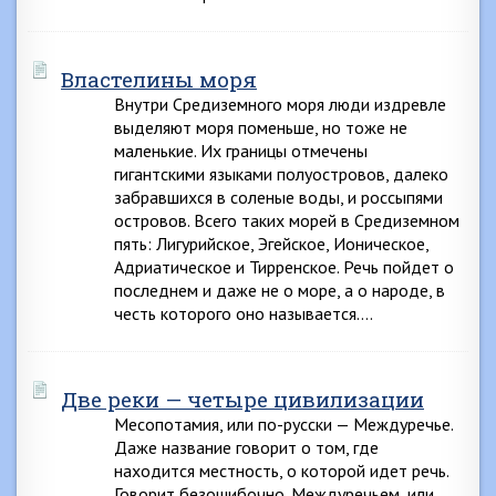
Властелины моря
Внутри Средиземного моря люди издревле
выделяют моря поменьше, но тоже не
маленькие. Их границы отмечены
гигантскими языками полуостровов, далеко
забравшихся в соленые воды, и россыпями
островов. Всего таких морей в Средиземном
пять: Лигурийское, Эгейское, Ионическое,
Адриатическое и Тирренское. Речь пойдет о
последнем и даже не о море, а о народе, в
честь которого оно называется….
Две реки — четыре цивилизации
Месопотамия, или по-русски — Междуречье.
Даже название говорит о том, где
находится местность, о которой идет речь.
Говорит безошибочно. Междуречьем, или