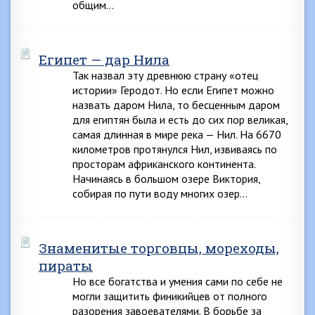
общим…
Египет — дар Нила
Так назвал эту древнюю страну «отец
истории» Геродот. Но если Египет можно
назвать даром Нила, то бесценным даром
для египтян была и есть до сих пор великая,
самая длинная в мире река — Нил. На 6670
километров протянулся Нил, извиваясь по
просторам африканского континента.
Начинаясь в большом озере Виктория,
собирая по пути воду многих озер…
Знаменитые торговцы, мореходы,
пираты
Но все богатства и умения сами по себе не
могли защитить финикийцев от полного
разорения завоевателями. В борьбе за