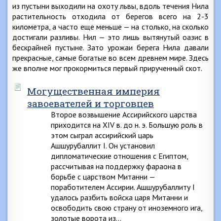
из пустыни выходили на охоту львы, вдоль течения Нила
растительность отходила от берегов всего на 2-3
километра, а часто еще меньше — на столько, на сколько
достигали разливы. Нил — это лишь вытянутый оазис в
бескрайней пустыне. Зато урожаи берега Нила давали
прекрасные, самые богатые во всем древнем мире. Здесь
же вполне мог прокормиться первый прирученный скот.
Могущественная империя
завоевателей и торговцев
Второе возвышение Ассирийского царства
приходится на XIV в. до н. э. Большую роль в
этом сыграл ассирийский царь
Ашшурубаллит I. Он установил
дипломатические отношения с Египтом,
рассчитывая на поддержку фараона в
борьбе с царством Митанни —
поработителем Ассирии. Ашшурубаллиту I
удалось разбить войска царя Митанни и
освободить свою страну от иноземного ига,
золотые ворота из…