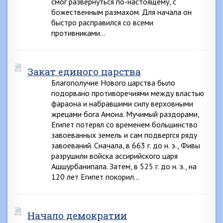
смог развернуться по-настоящему, с
божественным размахом. Для начала он
быстро расправился со всеми
противниками…
Закат единого царства
Благополучие Нового царства было
подорвано противоречиями между властью
фараона и набравшими силу верховными
жрецами бога Амона. Мучимый раздорами,
Египет потерял со временем большинство
завоеванных земель и сам подвергся ряду
завоеваний. Сначала, в 663 г. до н. э., Фивы
разрушили войска ассирийского царя
Ашшурбанипала. Затем, в 525 г. до н. э., на
120 лет Египет покорил…
Начало демократии