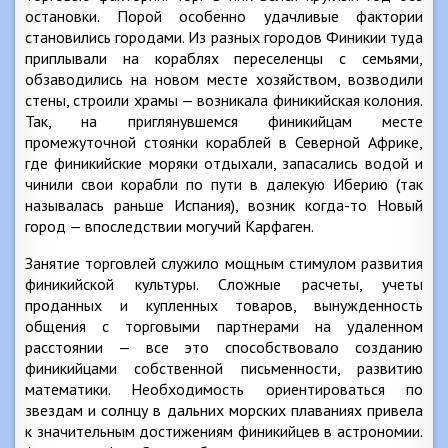
остановки. Порой особенно удачливые фактории
становились городами. Из разных городов Финикии туда
приплывали на кораблях переселенцы с семьями,
обзаводились на новом месте хозяйством, возводили
стены, строили храмы — возникала финикийская колония.
Так, на приглянувшемся финикийцам месте
промежуточной стоянки кораблей в Северной Африке,
где финикийские моряки отдыхали, запасались водой и
чинили свои корабли по пути в далекую Иберию (так
называлась раньше Испания), возник когда-то Новый
город — впоследствии могучий Карфаген.
Занятие торговлей служило мощным стимулом развития
финикийской культуры. Сложные расчеты, учеты
проданных и купленных товаров, вынужденность
общения с торговыми партнерами на удаленном
расстоянии — все это способствовало созданию
финикийцами собственной письменности, развитию
математики. Необходимость ориентироваться по
звездам и солнцу в дальних морских плаваниях привела
к значительным достижениям финикийцев в астрономии.