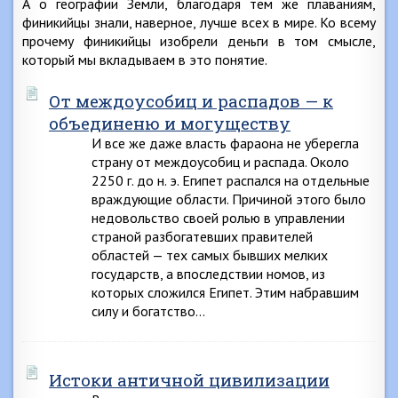
А о географии Земли, благодаря тем же плаваниям,
финикийцы знали, наверное, лучше всех в мире. Ко всему
прочему финикийцы изобрели деньги в том смысле,
который мы вкладываем в это понятие.
От междоусобиц и распадов — к
объединеню и могуществу
И все же даже власть фараона не уберегла
страну от междоусобиц и распада. Около
2250 г. до н. э. Египет распался на отдельные
враждующие области. Причиной этого было
недовольство своей ролью в управлении
страной разбогатевших правителей
областей — тех самых бывших мелких
государств, а впоследствии номов, из
которых сложился Египет. Этим набравшим
силу и богатство…
Истоки античной цивилизации