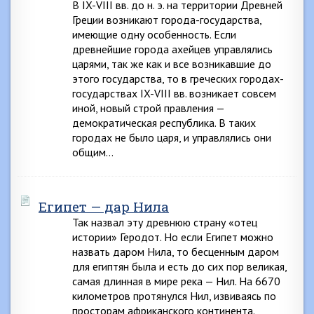
В IX-VIII вв. до н. э. на территории Древней
Греции возникают города-государства,
имеющие одну особенность. Если
древнейшие города ахейцев управлялись
царями, так же как и все возникавшие до
этого государства, то в греческих городах-
государствах IX-VIII вв. возникает совсем
иной, новый строй правления —
демократическая республика. В таких
городах не было царя, и управлялись они
общим…
Египет — дар Нила
Так назвал эту древнюю страну «отец
истории» Геродот. Но если Египет можно
назвать даром Нила, то бесценным даром
для египтян была и есть до сих пор великая,
самая длинная в мире река — Нил. На 6670
километров протянулся Нил, извиваясь по
просторам африканского континента.