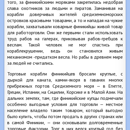
того, за финикийскими моряками закрепилась недобрая
слава охотников за людьми и пиратов. Заманивая на
корабли доверчивых жителей средиземноморских
островков красивыми товарами, а то и нападая на чужие
корабли, захватывали коварные финикийцы живой товар
для работорговли. Они же первыми стали использовать
труд рабов на галерах, приковывая рабов-гребцов к
веслам. Такой человек не мог спастись при
кораблекрушении, ведь он становился живым
механизмом -придатком весла. Но рабы в древнем мире
за людей не считались.
Торговые корабли финикийцев бросали круглые, с
дыркой для каната, камни-якоря в гаванях многих
прибрежных портов Средиземного моря — в Египте,
Греции, Испании, на Сицилии, Корсике и в Малой Азии. На
дальних землях, там, где финикийские купцы подмечали
особенно выгодные условия для торговли — местное
население владело таким товаром, который выгодно
было купить, чтобы потом продать в других странах или
в самой Финикии, — они основывали долговременные
торговые фактории. Торг в них велся круглый год без