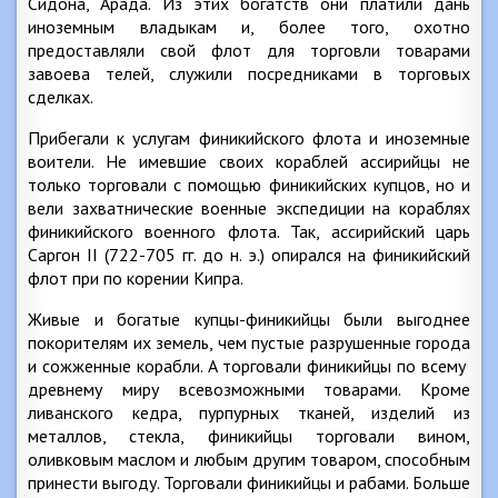
Сидона, Арада. Из этих богатств они платили дань
иноземным владыкам и, более того, охотно
предоставляли свой флот для торговли товарами
завоева телей, служили посредниками в торговых
сделках.
Прибегали к услугам финикийского флота и иноземные
воители. Не имевшие своих кораблей ассирийцы не
только торговали с помощью финикийских купцов, но и
вели захватнические военные экспедиции на кораблях
финикийского военного флота. Так, ассирийский царь
Саргон II (722-705 гг. до н. э.) опирался на финикийский
флот при по корении Кипра.
Живые и богатые купцы-финикийцы были выгоднее
покорителям их земель, чем пустые разрушенные города
и сожженные корабли. А торговали финикийцы по всему
древнему миру всевозможными товарами. Кроме
ливанского кедра, пурпурных тканей, изделий из
металлов, стекла, финикийцы торговали вином,
оливковым маслом и любым другим товаром, способным
принести выгоду. Торговали финикийцы и рабами. Больше