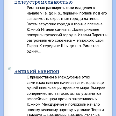
целеустремленностью
Рим начал расширять свои владения в
начале VI в. до н. э., первыми попали под его
зависимость окрестные города латинов.
Затем этрусские города и горные племена
Южной Италии самниты. Далее римляне
покорили греческий город в Италии Тарент и
разгромили его союзника — эпирского царя
Пирра. К середине III в. до н. э. Рим стал
одним…
Великий Вавилон
С пришествием в Междуречье этих
семитских племен начинается история еще
одной цивилизации древнего мира. Выиграв
соперничество за господство у эламитов,
аморейские цари прочно закрепились в
Южном Междуречье и положили начало
новому великому царству в долине Тигра и
Евфрата — Вавилонии. Вавилон стоял на