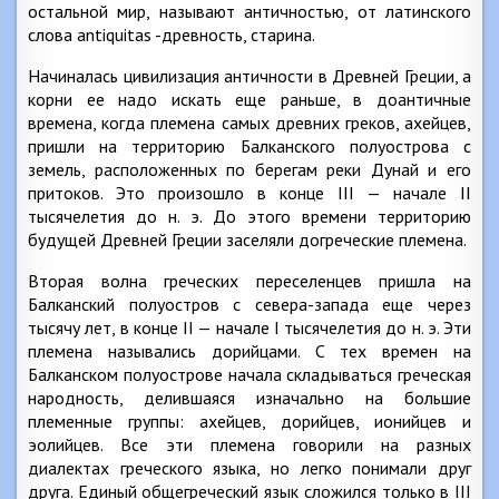
остальной мир, называют античностью, от латинского
слова antiquitas -древность, старина.
Начиналась цивилизация античности в Древней Греции, а
корни ее надо искать еще раньше, в доантичные
времена, когда племена самых древних греков, ахейцев,
пришли на территорию Балканского полуострова с
земель, расположенных по берегам реки Дунай и его
притоков. Это произошло в конце III — начале II
тысячелетия до н. э. До этого времени территорию
будущей Древней Греции заселяли догреческие племена.
Вторая волна греческих переселенцев пришла на
Балканский полуостров с севера-запада еще через
тысячу лет, в конце II — начале I тысячелетия до н. э. Эти
племена назывались дорийцами. С тех времен на
Балканском полуострове начала складываться греческая
народность, делившаяся изначально на большие
племенные группы: ахейцев, дорийцев, ионийцев и
эолийцев. Все эти племена говорили на разных
диалектах греческого языка, но легко понимали друг
друга. Единый общегреческий язык сложился только в III