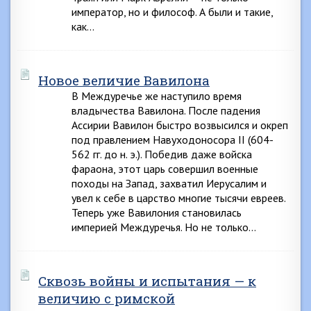
император, но и философ. А были и такие,
как…
Новое величие Вавилона
В Междуречье же наступило время
владычества Вавилона. После падения
Ассирии Вавилон быстро возвысился и окреп
под правлением Навуходоносора II (604-
562 гг. до н. э.). Победив даже войска
фараона, этот царь совершил военные
походы на Запад, захватил Иерусалим и
увел к себе в царство многие тысячи евреев.
Теперь уже Вавилония становилась
империей Междуречья. Но не только…
Сквозь войны и испытания — к
величию с римской