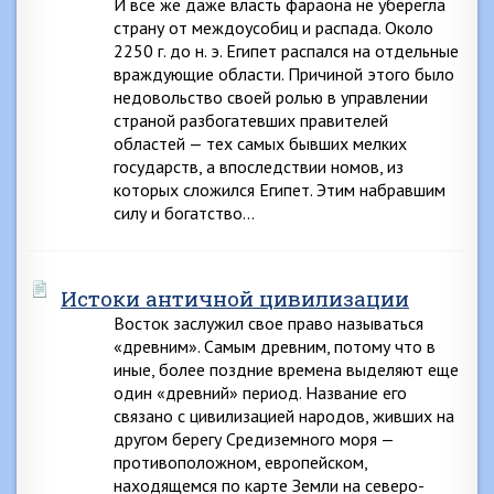
И все же даже власть фараона не уберегла
страну от междоусобиц и распада. Около
2250 г. до н. э. Египет распался на отдельные
враждующие области. Причиной этого было
недовольство своей ролью в управлении
страной разбогатевших правителей
областей — тех самых бывших мелких
государств, а впоследствии номов, из
которых сложился Египет. Этим набравшим
силу и богатство…
Истоки античной цивилизации
Восток заслужил свое право называться
«древним». Самым древним, потому что в
иные, более поздние времена выделяют еще
один «древний» период. Название его
связано с цивилизацией народов, живших на
другом берегу Средиземного моря —
противоположном, европейском,
находящемся по карте Земли на северо-