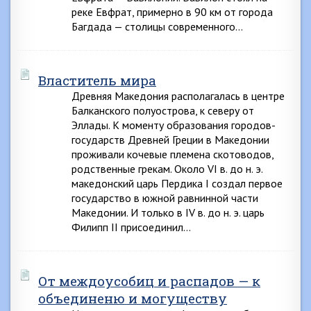
реке Евфрат, примерно в 90 км от города
Багдада — столицы современного…
Властитель мира
Древняя Македония располагалась в центре
Балканского полуострова, к северу от
Эллады. К моменту образования городов-
государств Древней Греции в Македонии
проживали кочевые племена скотоводов,
родственные грекам. Около VI в. до н. э.
македонский царь Пердика I создал первое
государство в южной равнинной части
Македонии. И только в IV в. до н. э. царь
Филипп II присоединил…
От междоусобиц и распадов — к
объединеню и могуществу