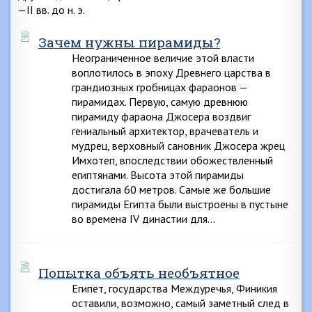
—II вв. до н. э.
Зачем нужны пирамиды?
Неограниченное величие этой власти
воплотилось в эпоху Древнего царства в
грандиозных гробницах фараонов —
пирамидах. Первую, самую древнюю
пирамиду фараона Джосера воздвиг
гениальный архитектор, врачеватель и
мудрец, верховный сановник Джосера жрец
Имхотеп, впоследствии обожествленный
египтянами. Высота этой пирамиды
достигала 60 метров. Самые же большие
пирамиды Египта были выстроены в пустыне
во времена IV династии для…
Попытка объять необъятное
Египет, государства Междуречья, Финикия
оставили, возможно, самый заметный след в