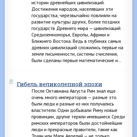
истории древнейших цивилизаций.
Достижения народов, населявших эти
государства, черезвычайно повлияли на
развитие культуры других, более поздних
государств Древнего мира — цивилизаций
Средиземноморья, Европы, Африки и
Ближнего Востока. Ведь в глубинах самых
древних цивилизаций сложились первые на
земле письменности, системы счисления,
были сделаны первые математические и…
Гибель великолепной эпохи
После Октавиана Августа Рим знал еще
очень много императоров — разные это
были люди и разные из них получались
властители. Одни добывали Риму новые
провинции, другие теряли имевшиеся. Среди
римских императоров были достойнейшие
люди и прекрасные правители, такие как
Траян или Марк Аврелий — не только