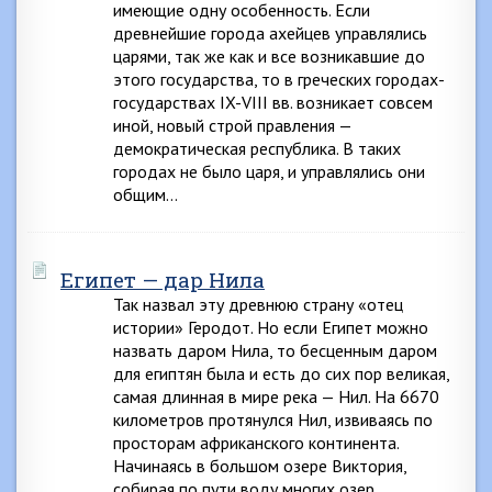
имеющие одну особенность. Если
древнейшие города ахейцев управлялись
царями, так же как и все возникавшие до
этого государства, то в греческих городах-
государствах IX-VIII вв. возникает совсем
иной, новый строй правления —
демократическая республика. В таких
городах не было царя, и управлялись они
общим…
Египет — дар Нила
Так назвал эту древнюю страну «отец
истории» Геродот. Но если Египет можно
назвать даром Нила, то бесценным даром
для египтян была и есть до сих пор великая,
самая длинная в мире река — Нил. На 6670
километров протянулся Нил, извиваясь по
просторам африканского континента.
Начинаясь в большом озере Виктория,
собирая по пути воду многих озер…