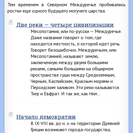
Тем временем в Северном Междуречье пробивались
ростки еще одного будущего могучего царства.
Две реки — четыре цивилизации
Месопотамия, или по-русски — Междуречье.
Даже название говорит о том, где
находится местность, о которой идет речь.
Говорит безошибочно. Междуречьем, или
Месопотамией, называют землю,
заключенную между двумя большими
реками, самыми большими на обширном
пространстве суши между Средиземным,
Черным, Каспийским, Красным морями и
Персидским заливом. Эти реки называются
Тигр и Евфрат. И так же, как Нил…
Начало демократии
В IX-VIII вв. до н. э. на территории Древней
Греции возникают города-государства,