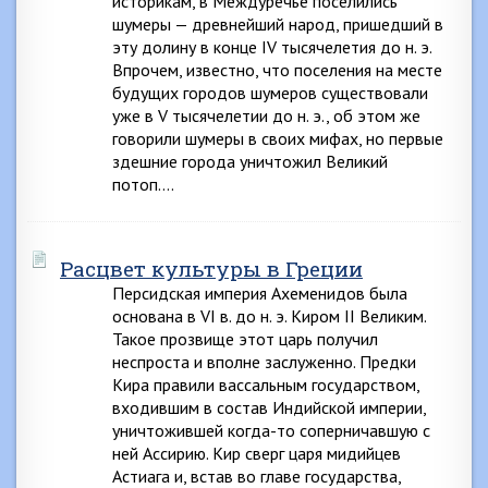
историкам, в Междуречье поселились
шумеры — древнейший народ, пришедший в
эту долину в конце IV тысячелетия до н. э.
Впрочем, известно, что поселения на месте
будущих городов шумеров существовали
уже в V тысячелетии до н. э., об этом же
говорили шумеры в своих мифах, но первые
здешние города уничтожил Великий
потоп….
Расцвет культуры в Греции
Персидская империя Ахеменидов была
основана в VI в. до н. э. Киром II Великим.
Такое прозвище этот царь получил
неспроста и вполне заслуженно. Предки
Кира правили вассальным государством,
входившим в состав Индийской империи,
уничтожившей когда-то соперничавшую с
ней Ассирию. Кир сверг царя мидийцев
Астиага и, встав во главе государства,