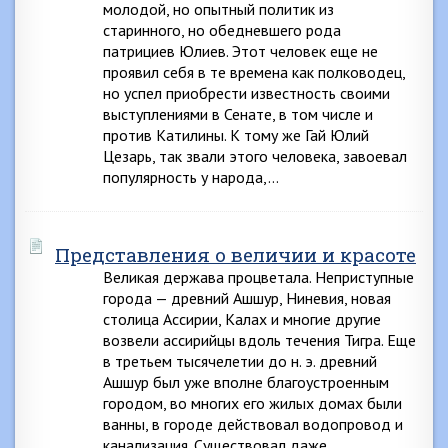
молодой, но опытный политик из
старинного, но обедневшего рода
патрициев Юлиев. Этот человек еще не
проявил себя в те времена как полководец,
но успел приобрести известность своими
выступлениями в Сенате, в том числе и
против Катилины. К тому же Гай Юлий
Цезарь, так звали этого человека, завоевал
популярность у народа,…
Представления о величии и красоте
Великая держава процветала. Неприступные
города — древний Ашшур, Ниневия, новая
столица Ассирии, Калах и многие другие
возвели ассирийцы вдоль течения Тигра. Еще
в третьем тысячелетии до н. э. древний
Ашшур был уже вполне благоустроенным
городом, во многих его жилых домах были
ванны, в городе действовал водопровод и
канализация. Существовал даже