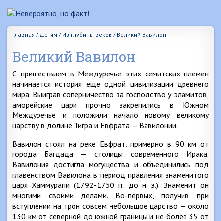
Главная
/
Детям
/
Из глубины веков
/
Великий Вавилон
Великий Вавилон
С пришествием в Междуречье этих семитских племен
начинается история еще одной цивилизации древнего
мира. Выиграв соперничество за господство у эламитов,
аморейские цари прочно закрепились в Южном
Междуречье и положили начало новому великому
царству в долине Тигра и Евфрата — Вавилонии.
Вавилон стоял на реке Евфрат, примерно в 90 км от
города Багдада — столицы современного Ирака.
Вавилония достигла могущества и объединились под
главенством Вавилона в период правления знаменитого
царя Хаммурапи (1792-1750 гг. до н. э.). Знаменит он
многими своими делами. Во-первых, получив при
вступлении на трон совсем небольшое царство — около
130 км от северной до южной границы и не более 35 от