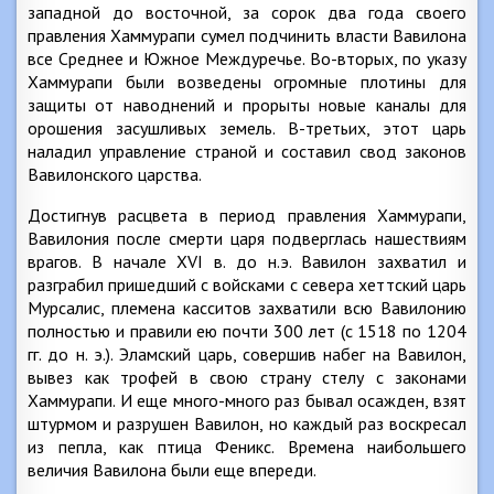
западной до восточной, за сорок два года своего
правления Хаммурапи сумел подчинить власти Вавилона
все Среднее и Южное Междуречье. Во-вторых, по указу
Хаммурапи были возведены огромные плотины для
защиты от наводнений и прорыты новые каналы для
орошения засушливых земель. В-третьих, этот царь
наладил управление страной и составил свод законов
Вавилонского царства.
Достигнув расцвета в период правления Хаммурапи,
Вавилония после смерти царя подверглась нашествиям
врагов. В начале XVI в. до н.э. Вавилон захватил и
разграбил пришедший с войсками с севера хеттский царь
Мурсалис, племена касситов захватили всю Вавилонию
полностью и правили ею почти 300 лет (с 1518 по 1204
гг. до н. э.). Эламский царь, совершив набег на Вавилон,
вывез как трофей в свою страну стелу с законами
Хаммурапи. И еще много-много раз бывал осажден, взят
штурмом и разрушен Вавилон, но каждый раз воскресал
из пепла, как птица Феникс. Времена наибольшего
величия Вавилона были еще впереди.