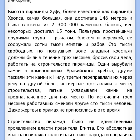
Высота пирамиды Хуфу, более известной как пирамида
Хеопса, самая большая, она достигала 146 метров и
была сложена из 2 300 000 каменных блоков, вес
некоторых достигал 15 тонн. Пользуясь простейшими
орудиями труда — рычагом, блоком и веревкой, ее
сооружали сотни тысяч египтян и рабов. Сто тысяч
свободных, но послушных воле владыки крестьян
должны были в течение трех месяцев, бросив свои дела,
работать на строительстве пирамиды. Одни вырубали
камни в каменоломнях Аравийского хребта, другие
таскали эти камни к Нилу, третьи переправляли их через
реку на другой берег, четвертые доставляли к месту
строительства, пятые укладывали камни на
предназначенное для них место. По истечении трех
месяцев работавших сменяли другие сто тысяч человек.
Даже жертвы в храмах не приносились в это время.
Строительство пирамид было не единственным
проявлением власти правителя Египта. Его абсолютная
власть позволяла сплотить все силы народа и направить