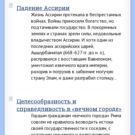
Падение Ассирии
Жизнь Ассирии протекала в беспрестанных
войнах. Войны приносили богатство, но
подтачивали государство. В покоренных
землях и странах зрели силы, недовольные
владычеством Ассирии. И хотя один из
последних ассирийских царей,
Ашшурбанипал (668-627 гг. до н. э.),
расправился с восставшим Вавилоном,
уничтожил извечного врага империи,
разорив и погрузив в забвение могучую
страну Элам, и даже разграбил столицу…
Целесообразность и
справедливость в «вечном городе»
Гордым гражданам «вечного города» Рима
совсем не нравилось возводить истоки
своей государственности к соседям, с
которыми они много и долго воевали.