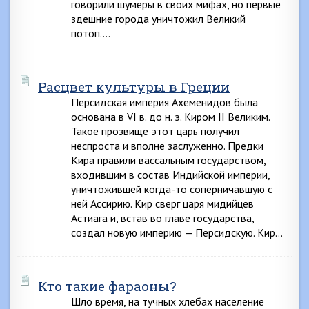
говорили шумеры в своих мифах, но первые
здешние города уничтожил Великий
потоп….
Расцвет культуры в Греции
Персидская империя Ахеменидов была
основана в VI в. до н. э. Киром II Великим.
Такое прозвище этот царь получил
неспроста и вполне заслуженно. Предки
Кира правили вассальным государством,
входившим в состав Индийской империи,
уничтожившей когда-то соперничавшую с
ней Ассирию. Кир сверг царя мидийцев
Астиага и, встав во главе государства,
создал новую империю — Персидскую. Кир…
Кто такие фараоны?
Шло время, на тучных хлебах население