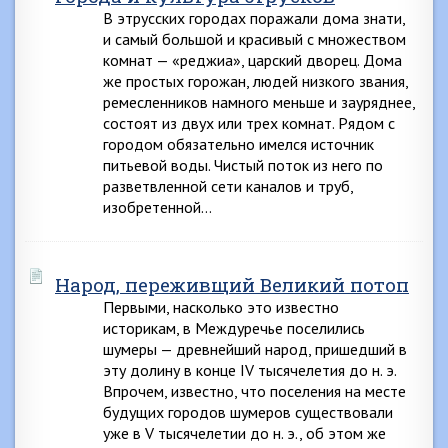
В этрусских городах поражали дома знати,
и самый большой и красивый с множеством
комнат — «реджиа», царский дворец. Дома
же простых горожан, людей низкого звания,
ремесленников намного меньше и зауряднее,
состоят из двух или трех комнат. Рядом с
городом обязательно имелся источник
питьевой воды. Чистый поток из него по
разветвленной сети каналов и труб,
изобретенной…
Народ, переживщий Великий потоп
Первыми, насколько это известно
историкам, в Междуречье поселились
шумеры — древнейший народ, пришедший в
эту долину в конце IV тысячелетия до н. э.
Впрочем, известно, что поселения на месте
будущих городов шумеров существовали
уже в V тысячелетии до н. э., об этом же