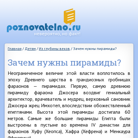
Главная
/
Детям
/
Из глубины веков
/
Зачем нужны пирамиды?
Зачем нужны пирамиды?
Неограниченное величие этой власти воплотилось в
эпоху Древнего царства в грандиозных гробницах
фараонов — пирамидах. Первую, самую древнюю
пирамиду фараона Джосера воздвиг гениальный
архитектор, врачеватель и мудрец, верховный сановник
Джосера жрец Имхотеп, впоследствии обожествленный
египтянами. Высота этой пирамиды достигала 60
метров. Самые же большие пирамиды Египта были
выстроены в пустыне во времена IV династии для
фараонов Хуфу (Хеопса), Хафра (Хефрена) и Менкаура
(Микерина).