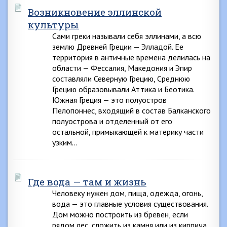
Возникновение эллинской
культуры
Сами греки называли себя эллинами, а всю
землю Древней Греции — Элладой. Ее
территория в античные времена делилась на
области — Фессалия, Македония и Эпир
составляли Северную Грецию, Среднюю
Грецию образовывали Аттика и Беотика.
Южная Греция — это полуостров
Пелопоннес, входящий в состав Балканского
полуострова и отделенный от его
остальной, примыкающей к материку части
узким…
Где вода — там и жизнь
Человеку нужен дом, пища, одежда, огонь,
вода — это главные условия существования.
Дом можно построить из бревен, если
рядом лес, сложить из камня или из кирпича,