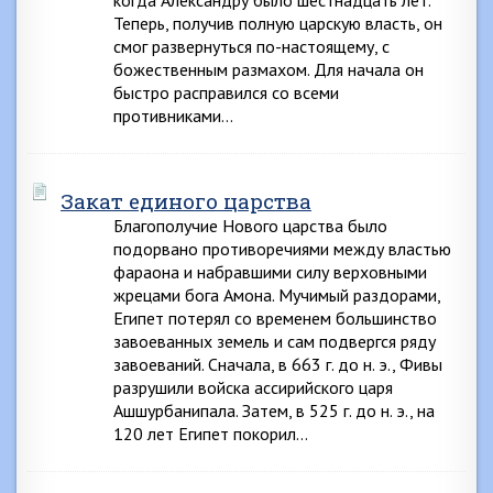
когда Александру было шестнадцать лет.
Теперь, получив полную царскую власть, он
смог развернуться по-настоящему, с
божественным размахом. Для начала он
быстро расправился со всеми
противниками…
Закат единого царства
Благополучие Нового царства было
подорвано противоречиями между властью
фараона и набравшими силу верховными
жрецами бога Амона. Мучимый раздорами,
Египет потерял со временем большинство
завоеванных земель и сам подвергся ряду
завоеваний. Сначала, в 663 г. до н. э., Фивы
разрушили войска ассирийского царя
Ашшурбанипала. Затем, в 525 г. до н. э., на
120 лет Египет покорил…