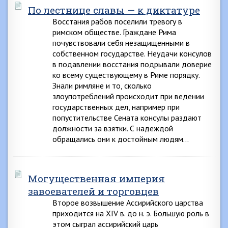
По лестнице славы — к диктатуре
Восстания рабов поселили тревогу в
римском обществе. Граждане Рима
почувствовали себя незащищенными в
собственном государстве. Неудачи консулов
в подавлении восстания подрывали доверие
ко всему существующему в Риме порядку.
Знали римляне и то, сколько
злоупотреблений происходит при ведении
государственных дел, например при
попустительстве Сената консулы раздают
должности за взятки. С надеждой
обращались они к достойным людям…
Могущественная империя
завоевателей и торговцев
Второе возвышение Ассирийского царства
приходится на XIV в. до н. э. Большую роль в
этом сыграл ассирийский царь