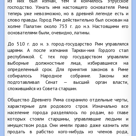
из них был изгнан, тем и кончилось этрусское
господство. Узнать имя настоящего основателя Рима
теперь уже невозможно, но в древней легенде есть и
слово правды. Город Рим действительно был основан на
холме Палатин около 753 г. до н.э. Настоящими его
основателями были, очевидно, латины.
До 510 г. до н. э. город-государство Рим управлялся
царями. А после изгнания Таркви-ния Гордого стал
республикой. С тех пор государством управляли
выборные должностные лица, избиравшиеся на
определенный срок. Для принятия законов в Риме
собиралось Народное собрание. Законы же
подготавливал Сенат — высший орган власти,
сложившийся из Совета старшин.
Общество Древнего Рима сохранило отдельные черты,
характерные для родового строя. Изначально все
население города разделялось по родам, во главе
которых стояли старшины, управлявшие людьми и
имуществом рода. Они имели право даже казнить или
продать в рабство кого-нибудь из членов рода,