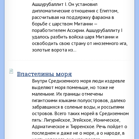
Ашшурубаллит I. Он установил
дипломатические отношения с Египтом,
рассчитывая на поддержку фараона в
борьбе с царством Митанни —
поработителем Ассирии. Ашшурубаллиту I
удалось разбить войска царя Митанни и
освободить свою страну от иноземного ига,
золотые ворота из…
Властелины моря
Внутри Средиземного моря люди издревле
выделяют моря поменьше, но тоже не
маленькие. Их границы отмечены
гигантскими языками полуостровов, далеко
забравшихся в соленые воды, и россыпями
островов. Всего таких морей в Средиземном
пять: Лигурийское, Эгейское, Ионическое,
Адриатическое и Тирренское. Речь пойдет о
последнем и даже не о море, а о народе, в