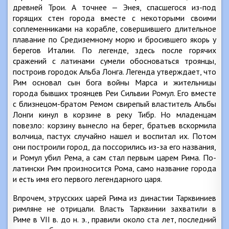
древней Трои. А точнее — Энея, спасшегося из-под
горящих стен города вместе с некоторыми своими
соплеменниками на корабле, совершившего длительное
плавание по Средиземному морю и бросившего якорь у
берегов Италии. По легенде, здесь после горячих
сражений с латинами сумели обосноваться троянцы,
построив городок Альба Лонга. Легенда утверждает, что
Рим основал сын бога войны Марса и жительницы
города бывших троянцев Реи Сильвии Ромул. Его вместе
с близнецом-братом Ремом свирепый властитель Альбы
Лонги кинул в корзине в реку Тибр. Но младенцам
повезло: корзину вынесло на берег, братьев вскормила
волчица, пастух случайно нашел и воспитал их. Потом
они построили город, да поссорились из-за его названия,
и Ромул убил Рема, а сам стал первым царем Рима. По-
латински Рим произносится Рома, само название города
и есть имя его первого легендарного царя.
Впрочем, этрусских царей Рима из династии Тарквиниев
римляне не отрицали. Власть Тарквинии захватили в
Риме в VII в. до н. э., правили около ста лет, последний