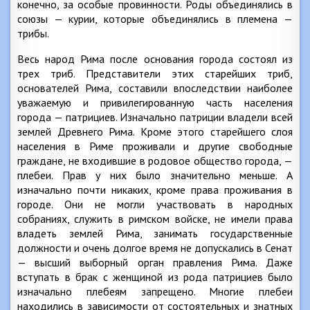
конечно, за особые провинности. Роды объединялись в
союзы — курии, которые объединялись в племена —
трибы.
Весь народ Рима после основания города состоял из
трех триб. Представители этих старейших триб,
основателей Рима, составили впоследствии наиболее
уважаемую и привилегированную часть населения
города — патрициев. Изначально патриции владели всей
землей Древнего Рима. Кроме этого старейшего слоя
населения в Риме проживали и другие свободные
граждане, не входившие в родовое общество города, —
плебеи. Прав у них было значительно меньше. А
изначально почти никаких, кроме права проживания в
городе. Они не могли участвовать в народных
собраниях, служить в римском войске, не имели права
владеть землей Рима, занимать государственные
должности и очень долгое время не допускались в Сенат
— высший выборный орган правления Рима. Даже
вступать в брак с женщиной из рода патрициев было
изначально плебеям запрещено. Многие плебеи
находились в зависимости от состоятельных и знатных