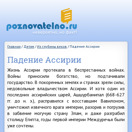
Главная
/
Детям
/
Из глубины веков
/
Падение Ассирии
Падение Ассирии
Жизнь Ассирии протекала в беспрестанных войнах.
Войны приносили богатство, но подтачивали
государство. В покоренных землях и странах зрели силы,
недовольные владычеством Ассирии. И хотя один из
последних ассирийских царей, Ашшурбанипал (668-627
гг. до н. э.), расправился с восставшим Вавилоном,
уничтожил извечного врага империи, разорив и погрузив
в забвение могучую страну Элам, и даже разграбил
столицу Египта, годы первой империи Междуречья были
уже сочтены.