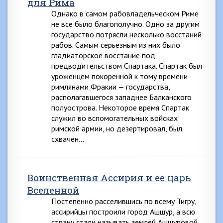
для Рима
Однако в самом рабовладельческом Риме
не все было благополучно. Одно за другим
государство потрясли несколько восстаний
рабов. Самым серьезным из них было
гладиаторское восстание под
предводительством Спартака. Спартак был
уроженцем покоренной к тому времени
римлянами Фракии — государства,
располагавшегося западнее Балканского
полуострова. Некоторое время Спартак
служил во вспомогательных войсках
римской армии, но дезертировал, был
схвачен…
Воинственная Ассирия и ее царь
Вселенной
Постепенно расселившись по всему Тигру,
ассирийцы построили город Ашшур, а всю
страну стали называть землей Ашшуровой.