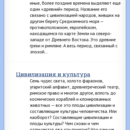
иные, более поздние времена выделяют еще
один «древний» период. Название его
связано с цивилизацией народов, живших на
другом берегу Средиземного моря —
противоположном, европейском,
находящемся по карте Земли на северо-
западе от Древнего Востока. Это древние
греки и римляне. А весь период, связанный с
эпохой…
Цивилизация и культура
Семь чудес света, золото фараонов,
угаритский алфавит, древнегреческий театр,
римское право и многое другое, вплоть до
космических кораблей и клонированных
животных — все это плоды цивилизации и
составляющие культуры человечества. Или
наоборот? Составляющие цивилизации и
плоды культуры? Чем схожи и чем
отличаются два эти понятия? Что раньше