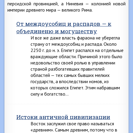
персидской провинцией, а Ниневия — колонией новой
империи древнего мира — великого Рима.
От междоусобиц и распадов — к
объединеню и могуществу
И все же даже власть фараона не уберегла
страну от междоусобиц и распада. Около
2250 г. до н. э. Египет распался на отдельные
враждующие области. Причиной этого было
недовольство своей ролью в управлении
страной разбогатевших правителей
областей — тех самых бывших мелких
государств, а впоследствии номов, из
которых сложился Египет. Этим набравшим
силу и богатство…
Истоки античной цивилизации
Восток заслужил свое право называться
«древним». Самым древним, потому что в