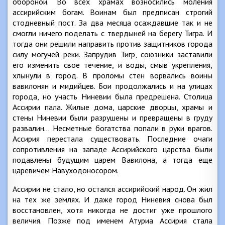
обороной. Во всех храмах возносились моления
ассирийским богам. Воинам был предписан строгий
стодневный пост. За два месяца осаждавшие так и не
смогли ничего поделать с твердыней на берегу Тигра. И
тогда они решили направить против защитников города
силу могучей реки. Запрудив Тигр, союзники заставили
его изменить свое течение, и воды, смыв укрепления,
хлынули в город. В проломы стен ворвались воины
вавилонян и мидийцев. Бои продолжались и на улицах
города, но участь Ниневии была предрешена. Столица
Ассирии пала. Жилые дома, царские дворцы, храмы и
стены Ниневии были разрушены и превращены в груду
развалин… Несметные богатства попали в руки врагов.
Ассирия перестала существовать. Последние очаги
сопротивления на западе Ассирийского царства были
подавлены будущим царем Вавилона, а тогда еще
царевичем Навуходоносором.
Ассирии не стало, но остался ассирийский народ. Он жил
на тех же землях. И даже город Ниневия снова был
восстановлен, хотя никогда не достиг уже прошлого
величия. Позже под именем Атуриа Ассирия стала