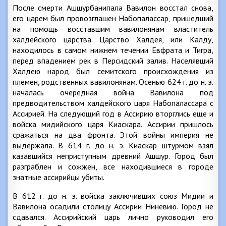
После смерти Ашшурбанипала Вавилон восстал снова,
его царем был провозглашен Набопалассар, пришедший
на помощь восставшим вавилонянам властитель
халдейского царства. Царство Халдея, или Калду,
находилось в самом нижнем течении Евфрата и Тигра,
перед впадением рек в Персидский залив. Населявший
Халдею народ был семитского происхождения из
племен, родственных вавилонянам. Осенью 624 г. до н. э.
началась очередная война Вавилона под
предводительством халдейского царя Набопалассара с
Ассирией. На следующий год в Ассирию вторглись еще и
войска мидийского царя Киаскара. Ассирии пришлось
сражаться на два фронта. Этой войны империя не
выдержала. В 614 г. до н. э. Киаскар штурмом взял
казавшийся неприступным древний Ашшур. Город был
разграблен и сожжен, все находившиеся в городе
знатные ассирийцы убиты.
В 612 г. до н. э. войска заключивших союз Мидии и
Вавилона осадили столицу Ассирии Ниневию. Город не
сдавался. Ассирийский царь лично руководил его