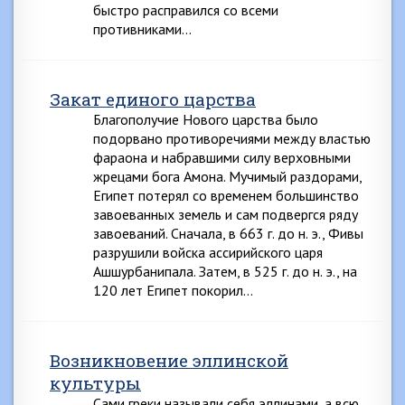
быстро расправился со всеми
противниками…
Закат единого царства
Благополучие Нового царства было
подорвано противоречиями между властью
фараона и набравшими силу верховными
жрецами бога Амона. Мучимый раздорами,
Египет потерял со временем большинство
завоеванных земель и сам подвергся ряду
завоеваний. Сначала, в 663 г. до н. э., Фивы
разрушили войска ассирийского царя
Ашшурбанипала. Затем, в 525 г. до н. э., на
120 лет Египет покорил…
Возникновение эллинской
культуры
Сами греки называли себя эллинами, а всю