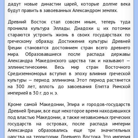
дадут новые династии царей, которые долгие века
будут править в завоеванных Александром землях.
Древний Восток стал совсем иным, теперь туда
проникла культура Эллады. Диадохи ц их потомки
стараются устроить жизнь в своих государствах по
греческому образцу. Достижения культуры Древней
Греции становятся достоянием стран всего древнего
мира. Образовавшиеся после распада державы
Александра Македонского царства так и называют —
эллинистическими. Весь мир стран Восточного
Средиземноморья вступил в эпоху влияния греческой
культуры — период эллинизма. Этот период растянется
на 300 лет, вплоть до завоевания Египта Римской
империей в 30 г. до н. э.
Кроме самой Македонии, Эпира и городов-государств
Древней Греции, все еще некоторое время находившихся
под властью Македонии, а также независимых греческих
государств на островах, после распада империи
Александра образовались еще три значительных
царства на территории Древнего Востока. Это империя