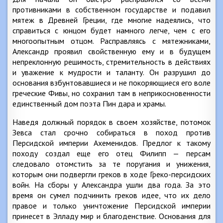
противниками в собственном государстве и подавил
мятеж в Древней Греции, где многие надеялись, что
справиться с юнцом будет намного легче, чем с его
многоопытным отцом. Расправляясь с мятежниками,
Александр проявил свойственную ему и в будущем
непреклонную решимость, стремительность в действиях
и уважение к мудрости и таланту. Он разрушил до
основания взбунтовавшиеся и не покоряющиеся его воле
греческие Фивы, но сохранил там в неприкосновенности
единственный дом поэта Пин дара и храмы.
Наведя должный порядок в своем хозяйстве, потомок
Зевса стал срочно собираться в поход против
Персидской империи Ахеменидов. Предлог к такому
походу создал еще его отец Филипп — персам
следовало отомстить за те поругания и унижения,
которым они подвергли греков в ходе Греко-персидских
войн. На сборы у Александра ушли два года. За это
время он сумел подчинить греков идее, что их дело
правое и только уничтожение Персидской империи
принесет в Элладу мир и благоденствие. Основания для