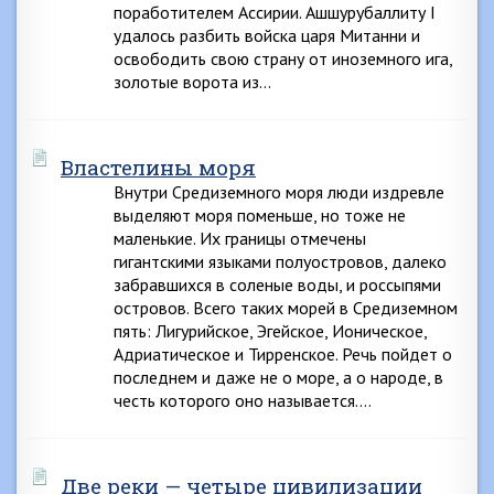
поработителем Ассирии. Ашшурубаллиту I
удалось разбить войска царя Митанни и
освободить свою страну от иноземного ига,
золотые ворота из…
Властелины моря
Внутри Средиземного моря люди издревле
выделяют моря поменьше, но тоже не
маленькие. Их границы отмечены
гигантскими языками полуостровов, далеко
забравшихся в соленые воды, и россыпями
островов. Всего таких морей в Средиземном
пять: Лигурийское, Эгейское, Ионическое,
Адриатическое и Тирренское. Речь пойдет о
последнем и даже не о море, а о народе, в
честь которого оно называется….
Две реки — четыре цивилизации