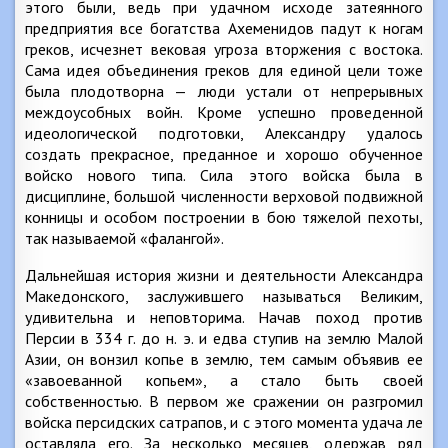
этого были, ведь при удачном исходе затеянного
предприятия все богатства Ахеменидов падут к ногам
греков, исчезнет вековая угроза вторжения с востока.
Сама идея объединения греков для единой цели тоже
была плодотворна — люди устали от непрерывных
междоусобных войн. Кроме успешно проведенной
идеологической подготовки, Александру удалось
создать прекрасное, преданное и хорошо обученное
войско нового типа. Сила этого войска была в
дисциплине, большой численности верховой подвижной
конницы и особом построении в бою тяжелой пехоты,
так называемой «фалангой».
Дальнейшая история жизни и деятельности Александра
Македонского, заслужившего называться Великим,
удивительна и неповторима. Начав поход против
Персии в 334 г. до н. э. и едва ступив на землю Малой
Азии, он вонзил копье в землю, тем самым объявив ее
«завоеванной копьем», а стало быть своей
собственностью. В первом же сражении он разгромил
войска персидских сатрапов, и с этого момента удача ле
оставляла его. За несколько месяцев, одержав ряд