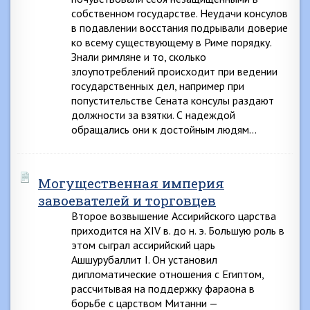
собственном государстве. Неудачи консулов
в подавлении восстания подрывали доверие
ко всему существующему в Риме порядку.
Знали римляне и то, сколько
злоупотреблений происходит при ведении
государственных дел, например при
попустительстве Сената консулы раздают
должности за взятки. С надеждой
обращались они к достойным людям…
Могущественная империя
завоевателей и торговцев
Второе возвышение Ассирийского царства
приходится на XIV в. до н. э. Большую роль в
этом сыграл ассирийский царь
Ашшурубаллит I. Он установил
дипломатические отношения с Египтом,
рассчитывая на поддержку фараона в
борьбе с царством Митанни —