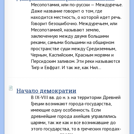
Месопотамия, или по-русски — Междуречье.
Даже название говорит о том, где
находится местность, о которой идет речь.
Говорит безошибочно. Междуречьем, или
Месопотамией, называют землю,
заключенную между двумя большими
реками, самыми большими на обширном
пространстве суши между Средиземным,
Черным, Каспийским, Красным морями и
Персидским заливом. Эти реки называются
Тигр и Евфрат. И так же, как Нил…
Начало демократии
В IX-VIII вв. до н. э. на территории Древней
Греции возникают города-государства,
имеющие одну особенность. Если
древнейшие города ахейцев управлялись
царями, так же как и все возникавшие до
этого государства, то в греческих городах-