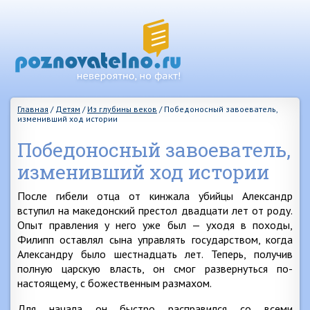
Главная
/
Детям
/
Из глубины веков
/
Победоносный завоеватель,
изменивший ход истории
Победоносный завоеватель,
изменивший ход истории
После гибели отца от кинжала убийцы Александр
вступил на македонский престол двадцати лет от роду.
Опыт правления у него уже был — уходя в походы,
Филипп оставлял сына управлять государством, когда
Александру было шестнадцать лет. Теперь, получив
полную царскую власть, он смог развернуться по-
настоящему, с божественным размахом.
Для начала он быстро расправился со всеми