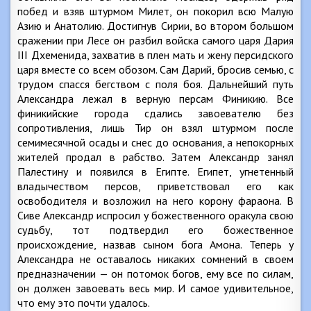
побед и взяв штурмом Милет, он покорил всю Малую
Азию и Анатолию. Достигнув Сирии, во втором большом
сражении при Лесе он разбил войска самого царя Дария
III Дхеменида, захватив в плен мать и жену персидского
царя вместе со всем обозом. Сам Дарий, бросив семью, с
трудом спасся бегством с поля боя. Дальнейший путь
Александра лежал в верную персам Финикию. Все
финикийские города сдались завоевателю без
сопротивления, лишь Тир он взял штурмом после
семимесячной осады и снес до основания, а непокорных
жителей продал в рабство. Затем Александр занял
Палестину и появился в Египте. Египет, угнетенный
владычеством персов, приветствовал его как
освободителя и возложил на него корону фараона. В
Сиве Александр испросил у божественного оракула свою
судьбу, тот подтвердил его божественное
происхождение, назвав сыном бога Амона. Теперь у
Александра не оставалось никаких сомнений в своем
предназначении — он потомок богов, ему все по силам,
он должен завоевать весь мир. И самое удивительное,
что ему это почти удалось.