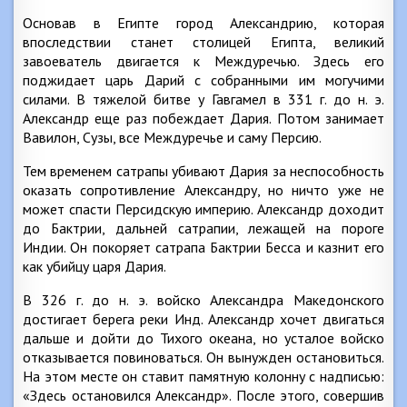
Основав в Египте город Александрию, которая
впоследствии станет столицей Египта, великий
завоеватель двигается к Междуречью. Здесь его
поджидает царь Дарий с собранными им могучими
силами. В тяжелой битве у Гавгамел в 331 г. до н. э.
Александр еще раз побеждает Дария. Потом занимает
Вавилон, Сузы, все Междуречье и саму Персию.
Тем временем сатрапы убивают Дария за неспособность
оказать сопротивление Александру, но ничто уже не
может спасти Персидскую империю. Александр доходит
до Бактрии, дальней сатрапии, лежащей на пороге
Индии. Он покоряет сатрапа Бактрии Бесса и казнит его
как убийцу царя Дария.
В 326 г. до н. э. войско Александра Македонского
достигает берега реки Инд. Александр хочет двигаться
дальше и дойти до Тихого океана, но усталое войско
отказывается повиноваться. Он вынужден остановиться.
На этом месте он ставит памятную колонну с надписью:
«Здесь остановился Александр». После этого, совершив