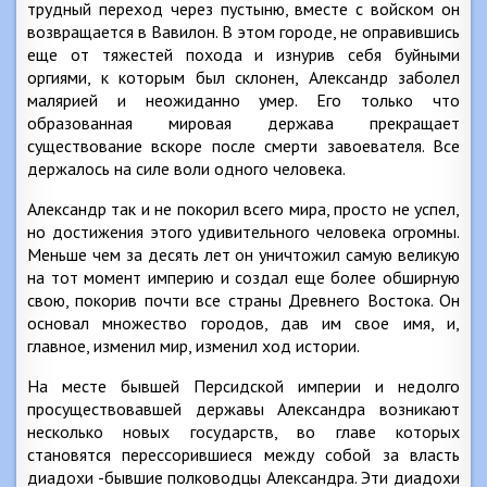
трудный переход через пустыню, вместе с войском он
возвращается в Вавилон. В этом городе, не оправившись
еще от тяжестей похода и изнурив себя буйными
оргиями, к которым был склонен, Александр заболел
малярией и неожиданно умер. Его только что
образованная мировая держава прекращает
существование вскоре после смерти завоевателя. Все
держалось на силе воли одного человека.
Александр так и не покорил всего мира, просто не успел,
но достижения этого удивительного человека огромны.
Меньше чем за десять лет он уничтожил самую великую
на тот момент империю и создал еще более обширную
свою, покорив почти все страны Древнего Востока. Он
основал множество городов, дав им свое имя, и,
главное, изменил мир, изменил ход истории.
На месте бывшей Персидской империи и недолго
просуществовавшей державы Александра возникают
несколько новых государств, во главе которых
становятся перессорившиеся между собой за власть
диадохи -бывшие полководцы Александра. Эти диадохи