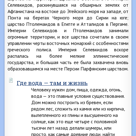
Селевкидов, раскинувшаяся на обширных землях от
Афганистана на востоке до Эгейского моря на западе, от
Понта на берегах Черного моря до Сирии на юге;
царство Птолемаидов в Египте и Атталидов в Пергаме.
Империи Селевкидов и Птолемаидов занимали
огромные территории, и все царства сочетали в своем
управлении черты восточных монархий с особенностями
греческого полиса. Империя Селевкидов вскоре
распалась на более мелкие эллинистические
государства, и большая часть ее была захвачена вновь
образовавшимся на месте Персии Парфянским царством.
Где вода — там и жизнь
Человеку нужен дом, пища, одежда, огонь,
вода — это главные условия существования.
Дом можно построить из бревен, если
рядом лес, сложить из камня или из кирпича,
вылепленного из глины и высушенного на
солнце, как это еще четыре с половиной
тысячи лет назад делали шумеры, или
просто, как самые древние люди, найти