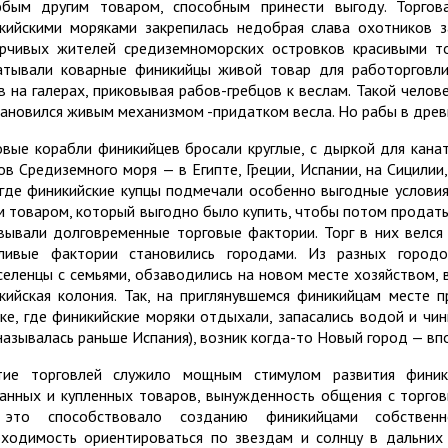
бым другим товаром, способным принести выгоду. Торгов
кийскими моряками закрепилась недобрая слава охотников з
рчивых жителей средиземноморских островков красивыми то
атывали коварные финикийцы живой товар для работорговли
в на галерах, приковывая рабов-гребцов к веслам. Такой челов
тановился живым механизмом -придатком весла. Но рабы в древ
овые корабли финикийцев бросали круглые, с дыркой для канат
ов Средиземного моря — в Египте, Греции, Испании, на Сицилии
 где финикийские купцы подмечали особенно выгодные услови
м товаром, который выгодно было купить, чтобы потом продать 
вывали долговременные торговые фактории. Торг в них велся
ливые фактории становились городами. Из разных город
селенцы с семьями, обзаводились на новом месте хозяйством, 
кийская колония. Так, на приглянувшемся финикийцам месте 
ке, где финикийские моряки отдыхали, запасались водой и чи
 называлась раньше Испания), возник когда-то Новый город — вп
тие торговлей служило мощным стимулом развития финики
анных и купленных товаров, вынужденность общения с торго
это способствовало созданию финикийцами собственно
ходимость ориентироваться по звездам и солнцу в дальних 