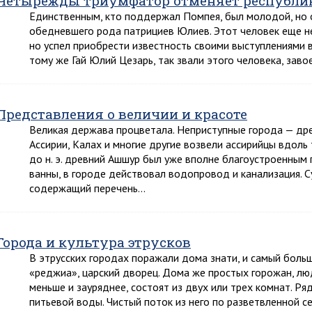
Четырежды триумфатор отменяет республи
Единственным, кто поддержал Помпея, был молодой, но о
обедневшего рода патрициев Юлиев. Этот человек еще не
но успел приобрести известность своими выступлениями в
тому же Гай Юлий Цезарь, так звали этого человека, зав
Представления о величии и красоте
Великая держава процветала. Неприступные города — дре
Ассирии, Калах и многие другие возвели ассирийцы вдоль 
до н. э. древний Ашшур был уже вполне благоустроенным
ванны, в городе действовал водопровод и канализация. 
содержащий перечень…
Города и культура этрусков
В этрусских городах поражали дома знати, и самый боль
«реджиа», царский дворец. Дома же простых горожан, лю
меньше и зауряднее, состоят из двух или трех комнат. Р
питьевой воды. Чистый поток из него по разветвленной с