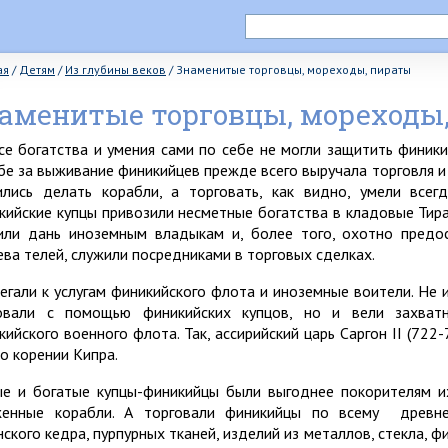
ая
/
Детям
/
Из глубины веков
/
Знаменитые торговцы, мореходы, пираты
аменитые торговцы, мореходы
се богатства и умения сами по себе не могли защитить финики
бе за выживание финикийцев прежде всего выручала торговля и
ились делать корабли, а торговать, как видно, умели всег
кийские купцы привозили несметные богатства в кладовые Тира,
или дань иноземным владыкам и, более того, охотно предо
ева телей, служили посредниками в торговых сделках.
егали к услугам финикийского флота и иноземные воители. Не 
овали с помощью финикийских купцов, но и вели захватн
ийского военного флота. Так, ассирийский царь Саргон II (722-7
по корении Кипра.
е и богатые купцы-финикийцы были выгоднее покорителям их
енные корабли. А торговали финикийцы по всему древн
нского кедра, пурпурных тканей, изделий из металлов, стекла,