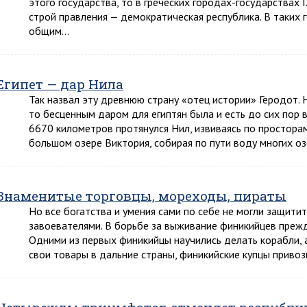
этого государства, то в греческих городах-государствах I
строй правления — демократическая республика. В таких г
общим…
Египет — дар Нила
Так назвал эту древнюю страну «отец истории» Геродот. 
то бесценным даром для египтян была и есть до сих пор в
6670 километров протянулся Нил, извиваясь по просторам
большом озере Виктория, собирая по пути воду многих о
Знаменитые торговцы, мореходы, пираты
Но все богатства и умения сами по себе не могли защити
завоевателями. В борьбе за выживание финикийцев прежд
Одними из первых финикийцы научились делать корабли, а 
свои товары в дальние страны, финикийские купцы приво