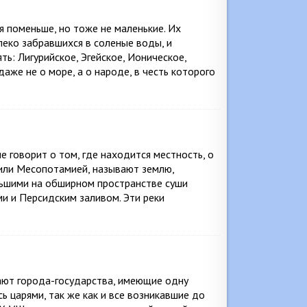
 поменьше, но тоже не маленькие. Их
леко забравшихся в соленые воды, и
ь: Лигурийское, Эгейское, Ионическое,
аже не о море, а о народе, в честь которого
 говорит о том, где находится местность, о
 или Месопотамией, называют землю,
ьшими на обширном пространстве суши
и и Персидским заливом. Эти реки
икают города-государства, имеющие одну
ь царями, так же как и все возникавшие до