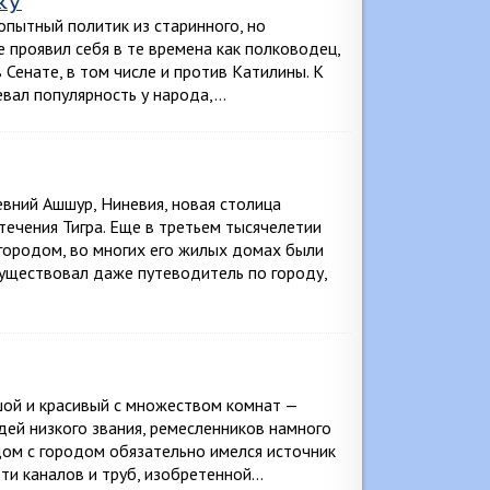
ку
пытный политик из старинного, но
 проявил себя в те времена как полководец,
 Сенате, в том числе и против Катилины. К
оевал популярность у народа,…
вний Ашшур, Ниневия, новая столица
течения Тигра. Еще в третьем тысячелетии
 городом, во многих его жилых домах были
Существовал даже путеводитель по городу,
шой и красивый с множеством комнат —
дей низкого звания, ремесленников намного
ядом с городом обязательно имелся источник
ети каналов и труб, изобретенной…