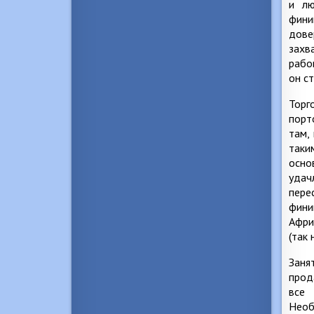
и лю
фини
дове
захв
рабо
он с
Торг
порт
там,
таки
осно
удач
пере
фини
Афри
(так
Заня
прод
все 
Необ