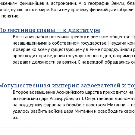
ижениям финикийцев в астрономии. А о географии Земли, бла
рное, лучше всех в мире. Ко всему прочему финикийцы изобрели
 понятие.
По лестнице славы — к диктатуре
Восстания рабов поселили тревогу в римском обществе. 
незащищенными в собственном государстве. Неудачи кон
доверие ко всему существующему в Риме порядку. Знали р
происходит при ведении государственных дел, например 
раздают должности за взятки. С надеждой обращались 
Могущественная империя завоевателей и то
Второе возвышение Ассирийского царства приходится на XI
ассирийский царь Ашшурубаллит I. Он установил диплома
на поддержку фараона в борьбе с царством Митанни — п
удалось разбить войска царя Митанни и освободить свою 
из…