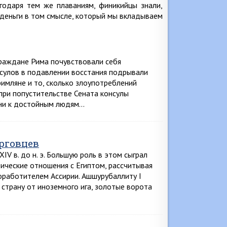
годаря тем же плаваниям, финикийцы знали,
 деньги в том смысле, который мы вкладываем
Граждане Рима почувствовали себя
сулов в подавлении восстания подрывали
имляне и то, сколько злоупотреблений
при попустительстве Сената консулы
они к достойным людям…
рговцев
V в. до н. э. Большую роль в этом сыграл
тические отношения с Египтом, рассчитывая
оработителем Ассирии. Ашшурубаллиту I
страну от иноземного ига, золотые ворота