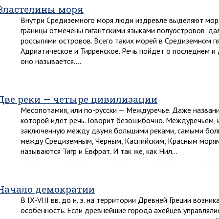
Властелины моря
Внутри Средиземного моря люди издревле выделяют моря
границы отмечены гигантскими языками полуостровов, да
россыпями островов. Всего таких морей в Средиземном пят
Адриатическое и Тирренское. Речь пойдет о последнем и д
оно называется….
Две реки — четыре цивилизации
Месопотамия, или по-русски — Междуречье. Даже название
которой идет речь. Говорит безошибочно. Междуречьем,
заключенную между двумя большими реками, самыми бол
между Средиземным, Черным, Каспийским, Красным морям
называются Тигр и Евфрат. И так же, как Нил…
Начало демократии
В IX-VIII вв. до н. э. на территории Древней Греции возн
особенность. Если древнейшие города ахейцев управлялис