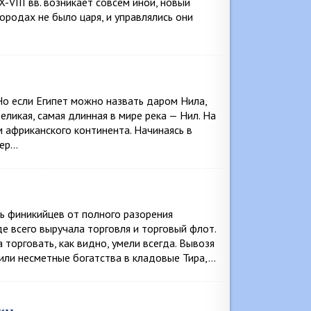
X-VIII вв. возникает совсем иной, новый
ородах не было царя, и управлялись они
Но если Египет можно назвать даром Нила,
еликая, самая длинная в мире река — Нил. На
 африканского континента. Начинаясь в
зер…
ть финикийцев от полного разорения
е всего выручала торговля и торговый флот.
торговать, как видно, умели всегда. Вывозя
зили несметные богатства в кладовые Тира,…