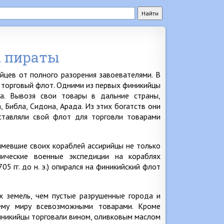
, пираты
йцев от полного разорения завоевателями. В
 торговый флот. Одними из первых финикийцы
да. Вывозя свои товары в дальние страны,
 Библа, Сидона, Арада. Из этих богатств они
ставляли свой флот для торговли товарами
имевшие своих кораблей ассирийцы не только
ические военные экспедиции на кораблях
05 гг. до н. э.) опирался на финикийский флот
 земель, чем пустые разрушенные города и
ему миру всевозможными товарами. Кроме
 финикийцы торговали вином, оливковым маслом