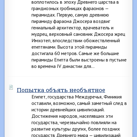
воплотилось в эпоху Древнего царства в
грандиозных гробницах фараонов —
пирамидах. Первую, самую древнюю
пирамиду фараона Джосера воздвиг
гениальный архитектор, врачеватель и
мудрец, верховный сановник Джосера жрец
Имхотеп, впоследствии обожествленный
египтянами. Высота этой пирамиды
достигала 60 метров. Самые же большие
пирамиды Египта были выстроены в пустыне
во времена IV династии для…
Попытка объять необъятное
Египет, государства Междуречья, Финикия
оставили, возможно, самый заметный след в
истории древнейших цивилизаций.
Достижения народов, населявших эти
государства, черезвычайно повлияли на
развитие культуры других, более поздних
государств Древнего мира — цивилизаций