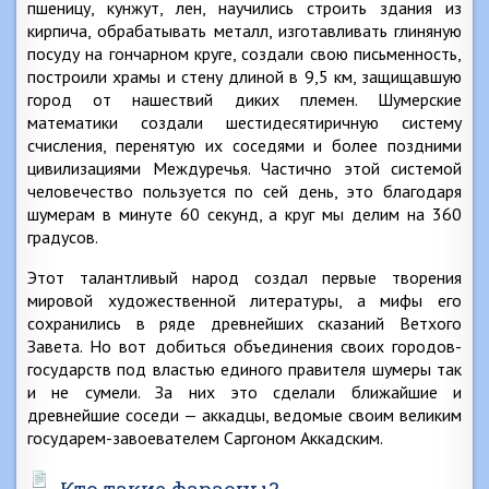
пшеницу, кунжут, лен, научились строить здания из
кирпича, обрабатывать металл, изготавливать глиняную
посуду на гончарном круге, создали свою письменность,
построили храмы и стену длиной в 9,5 км, защищавшую
город от нашествий диких племен. Шумерские
математики создали шестидесятиричную систему
счисления, перенятую их соседями и более поздними
цивилизациями Междуречья. Частично этой системой
человечество пользуется по сей день, это благодаря
шумерам в минуте 60 секунд, а круг мы делим на 360
градусов.
Этот талантливый народ создал первые творения
мировой художественной литературы, а мифы его
сохранились в ряде древнейших сказаний Ветхого
Завета. Но вот добиться объединения своих городов-
государств под властью единого правителя шумеры так
и не сумели. За них это сделали ближайшие и
древнейшие соседи — аккадцы, ведомые своим великим
государем-завоевателем Саргоном Аккадским.
Кто такие фараоны?