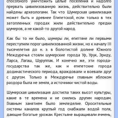
способного уничтожить целые поселения и надолго
прервать цивилизованную жизнь, действительно были
найдены археологами. Так что Шумерская цивилизация
может быть и древнее Египетской, если только в тех
затопленных городах жили действительно предки
шумеров, а не какой-то другой народ.
Как бы то ни было, шумеры ли, египтяне ли первыми
переступили порог цивилизованной жизни, но к началу III
тысячелетия до н. э. в болотистой долине Южного
Междуречья стояли шумерские города Ур, Урук, Эриду,
Ларса, Лагаш, Шуруппак. И конечно же, эти города-
государства так же, как и египетские города
додинастического периода, враждовали и воевали друг
с другом. Только в Междуречье главным яблоком
раздора была не земля, а источники чистой воды.
Шумерская цивилизация достигла таких высот культуры,
какие в те времена и не снились другим народам.
Главным занятием было земледелие. Оросительные
системы каналов круглый год снабжали водой поля,
дающие богатые урожаи. Крестьяне выращивали ячмень,