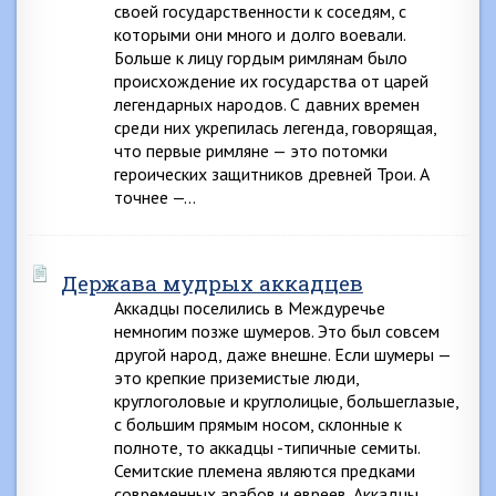
своей государственности к соседям, с
которыми они много и долго воевали.
Больше к лицу гордым римлянам было
происхождение их государства от царей
легендарных народов. С давних времен
среди них укрепилась легенда, говорящая,
что первые римляне — это потомки
героических защитников древней Трои. А
точнее —…
Держава мудрых аккадцев
Аккадцы поселились в Междуречье
немногим позже шумеров. Это был совсем
другой народ, даже внешне. Если шумеры —
это крепкие приземистые люди,
круглоголовые и круглолицые, большеглазые,
с большим прямым носом, склонные к
полноте, то аккадцы -типичные семиты.
Семитские племена являются предками
современных арабов и евреев. Аккадцы