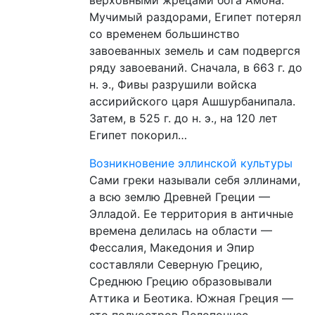
Мучимый раздорами, Египет потерял
со временем большинство
завоеванных земель и сам подвергся
ряду завоеваний. Сначала, в 663 г. до
н. э., Фивы разрушили войска
ассирийского царя Ашшурбанипала.
Затем, в 525 г. до н. э., на 120 лет
Египет покорил…
Возникновение эллинской культуры
Сами греки называли себя эллинами,
а всю землю Древней Греции —
Элладой. Ее территория в античные
времена делилась на области —
Фессалия, Македония и Эпир
составляли Северную Грецию,
Среднюю Грецию образовывали
Аттика и Беотика. Южная Греция —
это полуостров Пелопоннес,