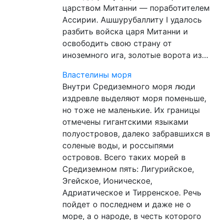
царством Митанни — поработителем
Ассирии. Ашшурубаллиту I удалось
разбить войска царя Митанни и
освободить свою страну от
иноземного ига, золотые ворота из…
Властелины моря
Внутри Средиземного моря люди
издревле выделяют моря поменьше,
но тоже не маленькие. Их границы
отмечены гигантскими языками
полуостровов, далеко забравшихся в
соленые воды, и россыпями
островов. Всего таких морей в
Средиземном пять: Лигурийское,
Эгейское, Ионическое,
Адриатическое и Тирренское. Речь
пойдет о последнем и даже не о
море, а о народе, в честь которого