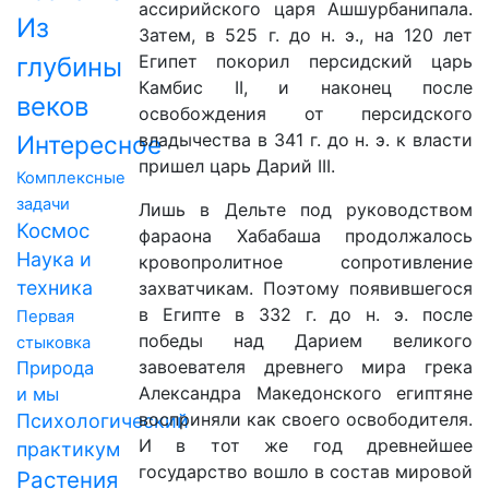
ассирийского царя Ашшурбанипала.
Из
Затем, в 525 г. до н. э., на 120 лет
Египет покорил персидский царь
глубины
Камбис II, и наконец после
веков
освобождения от персидского
владычества в 341 г. до н. э. к власти
Интересное
пришел царь Дарий III.
Комплексные
задачи
Лишь в Дельте под руководством
Космос
фараона Хабабаша продолжалось
Наука и
кровопролитное сопротивление
техника
захватчикам. Поэтому появившегося
в Египте в 332 г. до н. э. после
Первая
победы над Дарием великого
стыковка
завоевателя древнего мира грека
Природа
Александра Македонского египтяне
и мы
восприняли как своего освободителя.
Психологический
И в тот же год древнейшее
практикум
государство вошло в состав мировой
Растения