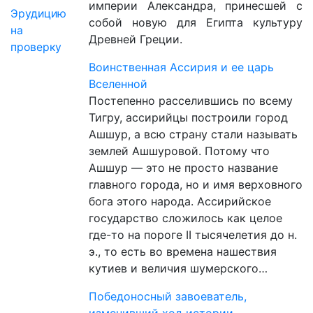
империи Александра, принесшей с
Эрудицию
собой новую для Египта культуру
на
Древней Греции.
проверку
Воинственная Ассирия и ее царь
Вселенной
Постепенно расселившись по всему
Тигру, ассирийцы построили город
Ашшур, а всю страну стали называть
землей Ашшуровой. Потому что
Ашшур — это не просто название
главного города, но и имя верховного
бога этого народа. Ассирийское
государство сложилось как целое
где-то на пороге II тысячелетия до н.
э., то есть во времена нашествия
кутиев и величия шумерского…
Победоносный завоеватель,
изменивший ход истории