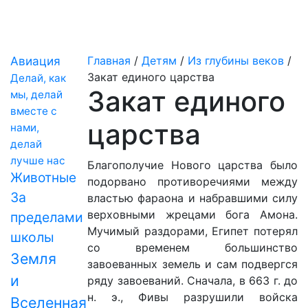
Авиация
Главная
/
Детям
/
Из глубины веков
/
Закат единого царства
Делай, как
Закат единого
мы, делай
вместе с
царства
нами,
делай
лучше нас
Благополучие Нового царства было
Животные
подорвано противоречиями между
За
властью фараона и набравшими силу
верховными жрецами бога Амона.
пределами
Мучимый раздорами, Египет потерял
школы
со временем большинство
Земля
завоеванных земель и сам подвергся
и
ряду завоеваний. Сначала, в 663 г. до
н. э., Фивы разрушили войска
Вселенная