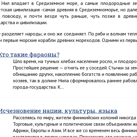
 Нил впадает в Средиземное море, а самые плодородные зем
етская цивилизация -самая древняя в Средиземноморье, но дале
 повсюду, и почти везде чуть раньше, чуть позже в древн
дарства и цивилизации.
 разделяет народы, и оно же соединяет. По ряби и волнам тепл
и первые морские корабли древних мореходов. Одними из первых
Кто такие фараоны?
Шло время, на тучных хлебах население росло, и плодоро
Простейшее решение — отнять ее у соседей. Стычки за з
обнищанию других, накоплению богатств и появлению ра
хозяев, так в долине Нила сформировалось раннее рабов
города-государства. К…
Исчезновение нации, культуры, языка
Расселяясь по миру, жители финикийских колоний никогда 
Торговые, культурные и политические связи объединяли ж
Африки, Европы и Азии. И все же со временем весь финики
растворился в других народах. Произошло это конечно, не