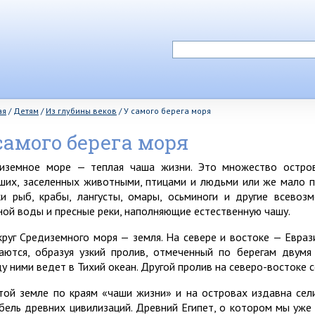
ая
/
Детям
/
Из глубины веков
/
У самого берега моря
самого берега моря
иземное море — теплая чаша жизни. Это множество остров
ших, заселенных животными, птицами и людьми или же мало п
ки рыб, крабы, лангусты, омары, осьминоги и другие всево
ной воды и пресные реки, наполняющие естественную чашу.
круг Средиземного моря — земля. На севере и востоке — Евраз
аются, образуя узкий пролив, отмеченный по берегам двумя
у ними ведет в Тихий океан. Другой пролив на северо-востоке
той земле по краям «чаши жизни» и на островах издавна се
бель древних цивилизаций. Древний Египет, о котором мы уже 