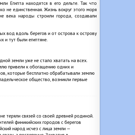
ли Египта находятся в его дельте. Так что
ко не единственная. Жизнь вокруг этого моря
ие века народы строили города, создавали
ых вод вдоль берегов и от острова к острову
 и тут были египтяне.
дной земли уже не стало хватать на всех.
емлю привели к обогащению одних и
бов, которые бесплатно обрабатывали землю
ладельческое общество, возникли первые
не теряли связей со своей древней родиной.
ителей финикийских городов с берегов
йский народ исчез с лица земли —
 сразу, а постепенно. Захватив в…