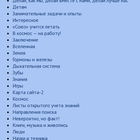
Делай, как мы, делай вместе с нами, делай лучше нас
Детям
Занимательные задачи и опыты
Интересное
«Союз» учится летать
В космос — на работу!
Заключение
Вселенная
Земля
Гормоны и железы
Дыхательная система
Зубы
Знания
Игры
Карта сайта-2
Космос
Листы открытого учета знаний
Направления поиска
Невероятно, но факт!
Книги, музыка и живопись
Люди
Науки и техника