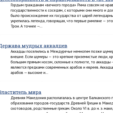
Гордым гражданам «вечного города» Рима совсем не нрав
государственности к соседям, с которыми они много и до
было происхождение их государства от царей легендарны
укрепилась легенда, говорящая, что первые римляне — эт
Трои. А точнее —…
Держава мудрых аккадцев
Аккадцы поселились в Междуречье немногим позже шумер
внешне. Если шумеры — это крепкие приземистые люди, кр
большим прямым носом, склонные к полноте, то аккадцы 
являются предками современных арабов и евреев. Аккад
арабов — высокие и…
Властитель мира
Древняя Македония располагалась в центре Балканского п
образования городов-государств Древней Греции в Маке
скотоводов, родственные грекам. Около VI в. до н. э. мак