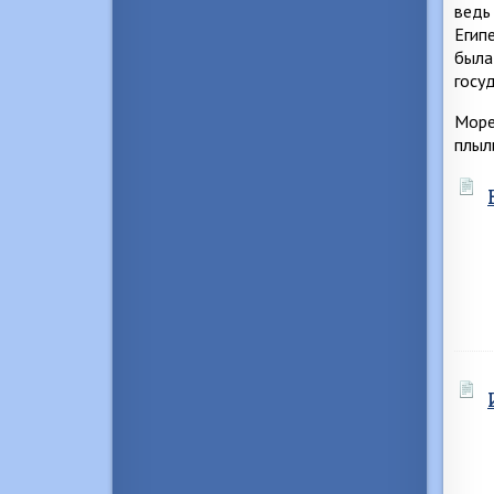
ведь
Егип
была
госу
Море
плыл