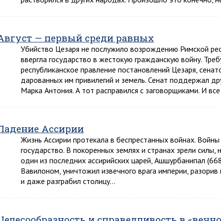
Август — первый среди равных
Убийство Цезаря не послужило возрождению Римской респ
ввергла государство в жестокую гражданскую войну. Тре
республиканское правление постановлений Цезаря, сенат
дарованных им привилегий и земель. Сенат поддержал д
Марка Антония. А тот расправился с заговорщиками. И в
Падение Ассирии
Жизнь Ассирии протекала в беспрестанных войнах. Войны
государство. В покоренных землях и странах зрели силы,
один из последних ассирийских царей, Ашшурбанипал (668-6
Вавилоном, уничтожил извечного врага империи, разорив 
и даже разграбил столицу…
Целесообразность и справедливость в «вечно