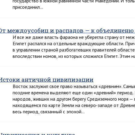
государство в южной равнинной части Македонии. И только 
присоединил…
От междоусобиц и распадов — к объединеню
И все же даже власть фараона не уберегла страну от межд
Египет распался на отдельные враждующие области. При
в управлении страной разбогатевших правителей областе
впоследствии номов, из которых сложился Египет. Этим 
Истоки античной цивилизации
Восток заслужил свое право называться «древним». Самы
поздние времена выделяют еще один «древний» период. Н
народов, живших на другом берегу Средиземного моря —
находящемся по карте Земли на северо-западе от Древнег
весь период, связанный с эпохой…
Цивилизация и культура