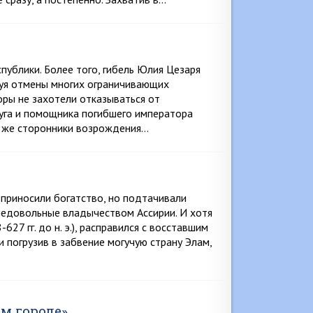
ублики. Более того, гибель Юлия Цезаря
буя отмены многих ограничивающих
оры не захотели отказываться от
руга и помощника погибшего императора
се же сторонники возрождения…
 приносили богатство, но подтачивали
 недовольные владычеством Ассирии. И хотя
27 гг. до н. э.), расправился с восставшим
и погрузив в забвение могучую страну Элам,
м городе»