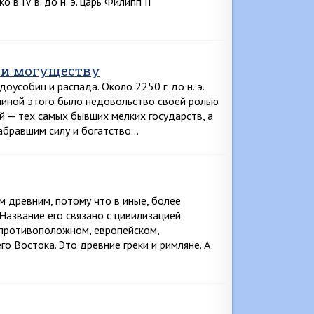
в IV в. до н. э. царь Филипп II
 и могуществу
оусобиц и распада. Около 2250 г. до н. э.
чиной этого было недовольство своей ролью
й — тех самых бывших мелких государств, а
набравшим силу и богатство…
м древним, потому что в иные, более
азвание его связано с цивилизацией
 противоположном, европейском,
о Востока. Это древние греки и римляне. А