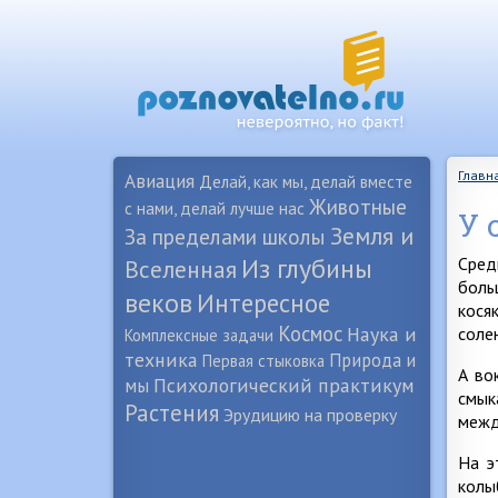
Главн
Авиация
Делай, как мы, делай вместе
Животные
с нами, делай лучше нас
У 
Земля и
За пределами школы
Из глубины
Сред
Вселенная
боль
веков
Интересное
кося
Космос
Наука и
соле
Комплексные задачи
техника
Природа и
Первая стыковка
А во
Психологический практикум
мы
смык
Растения
Эрудицию на проверку
межд
На э
колы