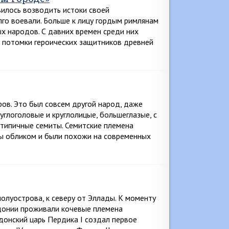
илось возводить истоки своей
лго воевали. Больше к лицу гордым римлянам
х народов. С давних времен среди них
о потомки героических защитников древней
ов. Это был совсем другой народ, даже
углоголовые и круглолицые, большеглазые, с
-типичные семиты. Семитские племена
цы обликом и были похожи на современных
олуострова, к северу от Эллады. К моменту
донии проживали кочевые племена
едонский царь Пердика I создал первое