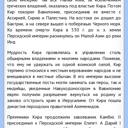
греческих владений, оказалась под властью Кира. Потом
Кир покорил Вавилонию, присоединив ее вместе с
Ассирией, Сирию и Палестину. На востоке он дошел до
Бактрии, а на севере вышел к побережью Черного моря.
Ко времени смерти Кира в 530 г. до н. э. земли
Персидской империи раскинулись он Малой Азии до реки
Инд.
Мудрость Кира проявлялась в управлении столь
обширными владениями и многими народами. Понимая,
что ему не удержать их одной воинской силой, Кир
терпимо относился к местным верованиям народов и не
вмешивался в местные обычаи. В его империи высокие
государственные посты могли занимать как персы, так и
мидийцы, уведенные Навуходоносором в Вавилонию
евреи получили разрешение вернуться на родину и
заново отстроить храм в Иерусалиме. От Кира пошла
династия персидских правителей Ахеменидов.
Преемники Кира продолжили завоевания. Камбис II
присоединил к Персидской империи Египет. А Дарий I