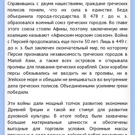
Справившись с двумя нашествиями, граждане греческих
полисов поняли, что их сила в единстве. Беда
объединила города-государства. В 478 г. до н. э.
образовался военный союз греческих городов. Во главе
этого союза стояли Афины, поэтому заключенную ими
коалицию называют «Афинским морским союзом». Война
с Персией продолжалась еще почти 30 лет. Лишь в 449 г.
до н. э. был заключен окончательный мир, по которому
Персия признавала независимость греческих городов в
Малой Азии, а также всех островов и открывала
проливы для плавания греческих кораблей. Свои корабли
персы обязывались не вводить ни в проливы, ни в
Эгейское море и обещали не вмешиваться во внутренние
дела греческих полисов. Объединенными усилиями греки
победили.
Эти войны дали мощный толчок развитию экономики
Древней Греции и такой же стимул для развития
духовной культуры. В итоге побед были захвачены
большие материальные ценности и обеспечены
выгодные для торговли условия. Огромные массы
плененных в ходе военных действий рабов поступили в