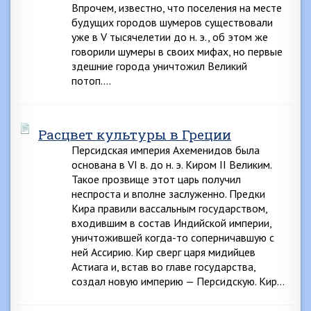
Впрочем, известно, что поселения на месте
будущих городов шумеров существовали
уже в V тысячелетии до н. э., об этом же
говорили шумеры в своих мифах, но первые
здешние города уничтожил Великий
потоп….
Расцвет культуры в Греции
Персидская империя Ахеменидов была
основана в VI в. до н. э. Киром II Великим.
Такое прозвище этот царь получил
неспроста и вполне заслуженно. Предки
Кира правили вассальным государством,
входившим в состав Индийской империи,
уничтожившей когда-то соперничавшую с
ней Ассирию. Кир сверг царя мидийцев
Астиага и, встав во главе государства,
создал новую империю — Персидскую. Кир…