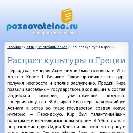
Главная
/
Детям
/
Из глубины веков
/
Расцвет культуры в Греции
Расцвет культуры в Греции
Персидская империя Ахеменидов была основана в VI в.
до н. э. Киром II Великим. Такое прозвище этот царь
получил неспроста и вполне заслуженно. Предки Кира
правили вассальным государством, входившим в состав
Индийской империи, уничтожившей когда-то
соперничавшую с ней Ассирию. Кир сверг царя мидийцев
Астиага и, встав во главе государства, создал новую
империю — Персидскую. Кир был талантливейшим
политиком и выдающимся полководцем. В 546 г. до н. э.
он разгромил царя Лидии Креза и включил его страну в
свою империю. Так вся Малая Азия, за исключением