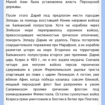
Малой Азии была установлена власть Персидской
державы.
После этого Дарий под предлогом мести городам
Эллады за помощь восставшей Ионии направил войска
на Балканский полуостров. Хотя на кораблях через
Эгейское море переправилось огромное войско,
превосходившее численностью греческое ополчение,
покорить Элладу Дарию не удалось. Персы потерпели
сокрушительное поражение при Марафоне, а их корабли
разметал шторм на море. Вторично на территорию
Балканского полуострова вторгся уже преемник Дария
царь Ксеркс в 480 г., но и его ждала неудача. Сначала
четыре дня могучее войско персов героически
сдерживали в узком Фермопильском ущелье триста
спартанцев во главе с царем Леонидом. А потом, уже
вблизи Афин, когда победа казалась совсем близкой,
мощный персидский флот был разгромлен в узком
Саламинском проливе греческим флотом под
командованием Фемистокла. Остатки сухопутных войск
Ксеркса греки уничтожили в Беотии в битве при Платеях.