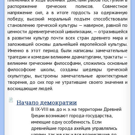
распоряжение греческих полисов. Совместное
напряжение сил, а в итоге гордость за одержанную
победу, высокий моральный подъем способствовали
становлению греческой культуры — наверное, равной по
ценности древнегреческой цивилизации, — отразившейся
в развитии культур почти всех стран древнего мира и
заложившей основы дальнейшей европейской культуры.
Именно в этот период были написаны замечательные
трагедии и комедии великими драматургами, трактаты —
великими греческими философами, сложились основные
философские школы, созданы шедевры греческой
скульптуры, выстроены замечательные архитектурные
творения, до сих пор не утратившие своего значения и
восхищающие людей.
Начало демократии
В IX-VIII вв. до н. э. на территории Древней
Греции возникают города-государства,
имеющие одну особенность. Если
древнейшие города ахейцев управлялись
царями, так же как и все возникавшие до