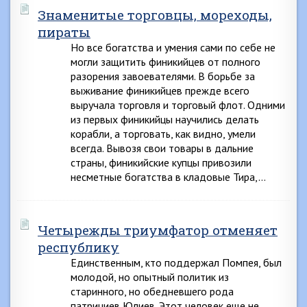
Знаменитые торговцы, мореходы,
пираты
Но все богатства и умения сами по себе не
могли защитить финикийцев от полного
разорения завоевателями. В борьбе за
выживание финикийцев прежде всего
выручала торговля и торговый флот. Одними
из первых финикийцы научились делать
корабли, а торговать, как видно, умели
всегда. Вывозя свои товары в дальние
страны, финикийские купцы привозили
несметные богатства в кладовые Тира,…
Четырежды триумфатор отменяет
республику
Единственным, кто поддержал Помпея, был
молодой, но опытный политик из
старинного, но обедневшего рода
патрициев Юлиев. Этот человек еще не