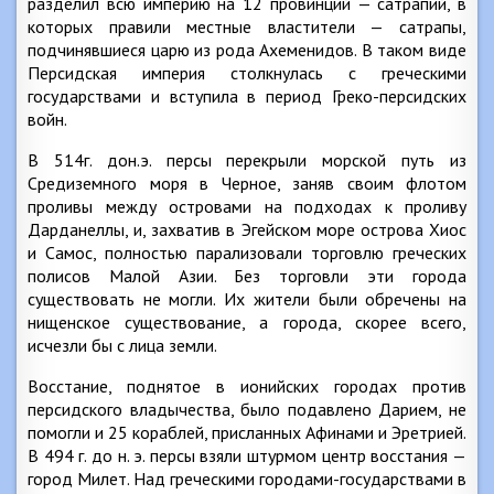
разделил всю империю на 12 провинций — сатрапий, в
которых правили местные властители — сатрапы,
подчинявшиеся царю из рода Ахеменидов. В таком виде
Персидская империя столкнулась с греческими
государствами и вступила в период Греко-персидских
войн.
В 514г. дон.э. персы перекрыли морской путь из
Средиземного моря в Черное, заняв своим флотом
проливы между островами на подходах к проливу
Дарданеллы, и, захватив в Эгейском море острова Хиос
и Самос, полностью парализовали торговлю греческих
полисов Малой Азии. Без торговли эти города
существовать не могли. Их жители были обречены на
нищенское существование, а города, скорее всего,
исчезли бы с лица земли.
Восстание, поднятое в ионийских городах против
персидского владычества, было подавлено Дарием, не
помогли и 25 кораблей, присланных Афинами и Эретрией.
В 494 г. до н. э. персы взяли штурмом центр восстания —
город Милет. Над греческими городами-государствами в