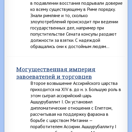
в подавлении восстания подрывали доверие
ко всему существующему в Риме порядку.
Знали римляне и то, сколько
злоупотреблений происходит при ведении
государственных дел, например при
попустительстве Сената консулы раздают
должности за взятки. С надеждой
обращались они к достойным людям…
Могущественная империя
завоевателей и торговцев
Второе возвышение Ассирийского царства
приходится на XIV в. до н. э. Большую роль в
этом сыграл ассирийский царь
Ашшурубаллит I. Он установил
дипломатические отношения с Египтом,
рассчитывая на поддержку фараона в
борьбе с царством Митанни —
поработителем Ассирии. Ашшурубаллиту I