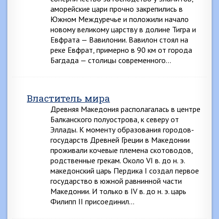
аморейские цари прочно закрепились в
Южном Междуречье и положили начало
новому великому царству в долине Тигра и
Евфрата — Вавилонии. Вавилон стоял на
реке Евфрат, примерно в 90 км от города
Багдада — столицы современного…
Властитель мира
Древняя Македония располагалась в центре
Балканского полуострова, к северу от
Эллады. К моменту образования городов-
государств Древней Греции в Македонии
проживали кочевые племена скотоводов,
родственные грекам. Около VI в. до н. э.
македонский царь Пердика I создал первое
государство в южной равнинной части
Македонии. И только в IV в. до н. э. царь
Филипп II присоединил…