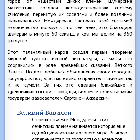
город от нашествий диких племен. Шумерские
математики создали шестидесятиричную систему
счисления, перенятую их соседями и более поздними
цивилизациями Междуречья. Частично этой системой
человечество пользуется по сей день, это благодаря
шумерам в минуте 60 секунд, а круг мы делим на 360
градусов.
Этот талантливый народ создал первые творения
мировой художественной литературы, а мифы его
сохранились в ряде древнейших сказаний Ветхого
Завета. Но вот добиться объединения своих городов-
государств под властью единого правителя шумеры так
и не сумели. За них это сделали ближайшие и
древнейшие соседи — аккадцы, ведомые своим великим
государем-завоевателем Саргоном Аккадским.
Великий Вавилон
С пришествием в Междуречье этих
семитских племен начинается история еще
одной цивилизации древнего мира. Выиграв
соперничество за господство у эламитов,