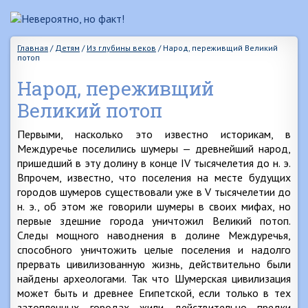
Главная
/
Детям
/
Из глубины веков
/
Народ, переживщий Великий
потоп
Народ, переживщий
Великий потоп
Первыми, насколько это известно историкам, в
Междуречье поселились шумеры — древнейший народ,
пришедший в эту долину в конце IV тысячелетия до н. э.
Впрочем, известно, что поселения на месте будущих
городов шумеров существовали уже в V тысячелетии до
н. э., об этом же говорили шумеры в своих мифах, но
первые здешние города уничтожил Великий потоп.
Следы мощного наводнения в долине Междуречья,
способного уничтожить целые поселения и надолго
прервать цивилизованную жизнь, действительно были
найдены археологами. Так что Шумерская цивилизация
может быть и древнее Египетской, если только в тех
затопленных городах жили действительно предки