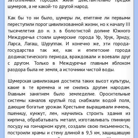
шумеров, а не какой-то другой народ.
Как бы то ни было, шумеры ли, египтяне ли первыми
переступили порог цивилизованной жизни, но к началу III
тысячелетия до н. э. в болотистой долине Южного
Междуречья стояли шумерские города Ур, Урук, Эриду,
Ларса, Лагаш, Шуруппак. И конечно же, эти города-
государства так же, как и египетские города
додинастического периода, враждовали и воевали друг
с другом. Только в Междуречье главным яблоком
раздора была не земля, а источники чистой воды.
Шумерская цивилизация достигла таких высот культуры,
какие в те времена и не снились другим народам.
Главным занятием было земледелие. Оросительные
системы каналов круглый год снабжали водой поля,
дающие богатые урожаи. Крестьяне выращивали ячмень,
пшеницу, кунжут, лен, научились строить здания из
кирпича, обрабатывать металл, изготавливать глиняную
посуду на гончарном круге, создали свою письменность,
построили храмы и стену длиной в 9,5 км, защищавшую