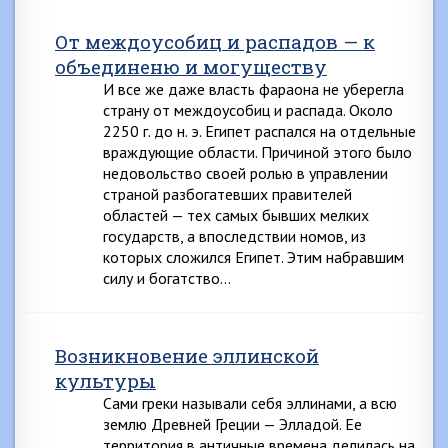
От междоусобиц и распадов — к
объединеню и могуществу
И все же даже власть фараона не уберегла
страну от междоусобиц и распада. Около
2250 г. до н. э. Египет распался на отдельные
враждующие области. Причиной этого было
недовольство своей ролью в управлении
страной разбогатевших правителей
областей — тех самых бывших мелких
государств, а впоследствии номов, из
которых сложился Египет. Этим набравшим
силу и богатство…
Возникновение эллинской
культуры
Сами греки называли себя эллинами, а всю
землю Древней Греции — Элладой. Ее
территория в античные времена делилась на