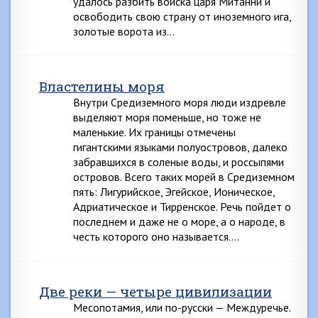
удалось разбить войска царя Митанни и
освободить свою страну от иноземного ига,
золотые ворота из…
Властелины моря
Внутри Средиземного моря люди издревле
выделяют моря поменьше, но тоже не
маленькие. Их границы отмечены
гигантскими языками полуостровов, далеко
забравшихся в соленые воды, и россыпями
островов. Всего таких морей в Средиземном
пять: Лигурийское, Эгейское, Ионическое,
Адриатическое и Тирренское. Речь пойдет о
последнем и даже не о море, а о народе, в
честь которого оно называется….
Две реки — четыре цивилизации
Месопотамия, или по-русски — Междуречье.