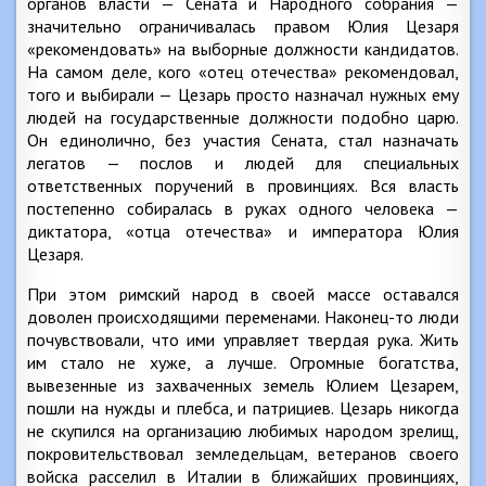
органов власти — Сената и Народного собрания —
значительно ограничивалась правом Юлия Цезаря
«рекомендовать» на выборные должности кандидатов.
На самом деле, кого «отец отечества» рекомендовал,
того и выбирали — Цезарь просто назначал нужных ему
людей на государственные должности подобно царю.
Он единолично, без участия Сената, стал назначать
легатов — послов и людей для специальных
ответственных поручений в провинциях. Вся власть
постепенно собиралась в руках одного человека —
диктатора, «отца отечества» и императора Юлия
Цезаря.
При этом римский народ в своей массе оставался
доволен происходящими переменами. Наконец-то люди
почувствовали, что ими управляет твердая рука. Жить
им стало не хуже, а лучше. Огромные богатства,
вывезенные из захваченных земель Юлием Цезарем,
пошли на нужды и плебса, и патрициев. Цезарь никогда
не скупился на организацию любимых народом зрелищ,
покровительствовал земледельцам, ветеранов своего
войска расселил в Италии в ближайших провинциях,