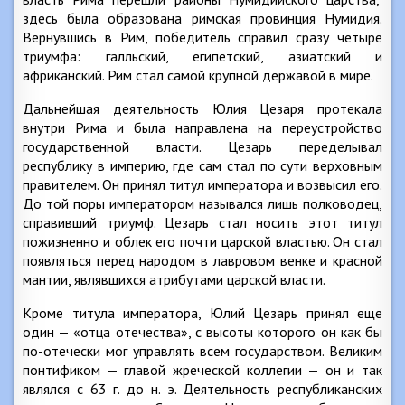
здесь была образована римская провинция Нумидия.
Вернувшись в Рим, победитель справил сразу четыре
триумфа: галльский, египетский, азиатский и
африканский. Рим стал самой крупной державой в мире.
Дальнейшая деятельность Юлия Цезаря протекала
внутри Рима и была направлена на переустройство
государственной власти. Цезарь переделывал
республику в империю, где сам стал по сути верховным
правителем. Он принял титул императора и возвысил его.
До той поры императором назывался лишь полководец,
справивший триумф. Цезарь стал носить этот титул
пожизненно и облек его почти царской властью. Он стал
появляться перед народом в лавровом венке и красной
мантии, являвшихся атрибутами царской власти.
Кроме титула императора, Юлий Цезарь принял еще
один — «отца отечества», с высоты которого он как бы
по-отечески мог управлять всем государством. Великим
понтификом — главой жреческой коллегии — он и так
являлся с 63 г. до н. э. Деятельность республиканских