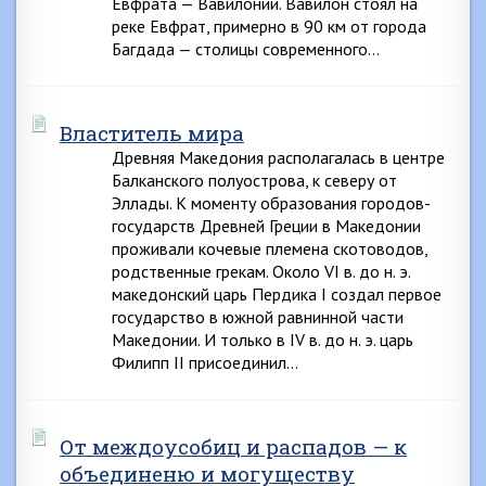
Евфрата — Вавилонии. Вавилон стоял на
реке Евфрат, примерно в 90 км от города
Багдада — столицы современного…
Властитель мира
Древняя Македония располагалась в центре
Балканского полуострова, к северу от
Эллады. К моменту образования городов-
государств Древней Греции в Македонии
проживали кочевые племена скотоводов,
родственные грекам. Около VI в. до н. э.
македонский царь Пердика I создал первое
государство в южной равнинной части
Македонии. И только в IV в. до н. э. царь
Филипп II присоединил…
От междоусобиц и распадов — к
объединеню и могуществу