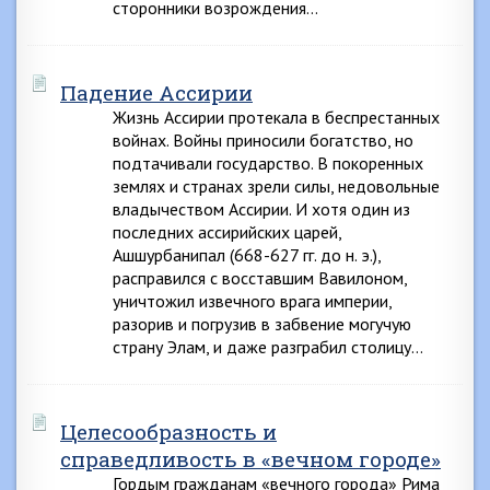
сторонники возрождения…
Падение Ассирии
Жизнь Ассирии протекала в беспрестанных
войнах. Войны приносили богатство, но
подтачивали государство. В покоренных
землях и странах зрели силы, недовольные
владычеством Ассирии. И хотя один из
последних ассирийских царей,
Ашшурбанипал (668-627 гг. до н. э.),
расправился с восставшим Вавилоном,
уничтожил извечного врага империи,
разорив и погрузив в забвение могучую
страну Элам, и даже разграбил столицу…
Целесообразность и
справедливость в «вечном городе»
Гордым гражданам «вечного города» Рима