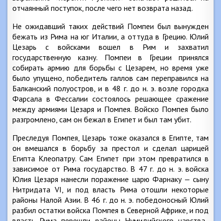
отчаянный поступок, после чего нет возврата назад.
Не ожидавший таких действий Помпеи был вынужден
бежать из Рима на юг Италии, а оттуда в Грецию. Юлий
Цезарь с войсками вошел в Рим и захватил
государственную казну. Помпеи в Греции принялся
собирать армию для борьбы с Цезарем, но время уже
было упущено, победитель галлов сам переправился на
Балканский полуостров, и в 48 г. до н. э. возле городка
Фарсала в Фессалии состоялось решающее сражение
между армиями Цезаря и Помпея. Войско Помпея было
разгромлено, сам он бежал в Египет и был там убит.
Преследуя Помпея, Цезарь тоже оказался в Египте, там
он вмешался в борьбу за престол и сделал царицей
Египта Клеопатру. Сам Египет при этом превратился в
зависимое от Рима государство. В 47 г. до н. э. войска
Юлия Цезаря нанесли поражение царю Фарнаку — сыну
Нитридата VI, и под власть Рима отошли некоторые
районы Налой Азии. В 46 г. до н. э. победоносный Юлий
разбил остатки войска Помпея в Северной Африке, и под
власть Рима перешли районы Нумидийского царства,