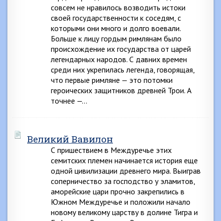
совсем не нравилось возводить истоки
своей государственности к соседям, с
которыми они много и долго воевали.
Больше к лицу гордым римлянам было
происхождение их государства от царей
легендарных народов. С давних времен
среди них укрепилась легенда, говорящая,
что первые римляне — это потомки
героических защитников древней Трои. А
точнее —…
Великий Вавилон
С пришествием в Междуречье этих
семитских племен начинается история еще
одной цивилизации древнего мира. Выиграв
соперничество за господство у эламитов,
аморейские цари прочно закрепились в
Южном Междуречье и положили начало
новому великому царству в долине Тигра и