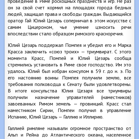
проведение в Риме роскошных празднеств и игр. Не раз
он за свой счет кормил на площадях города бедных
людей, защищал права и свободы граждан. Выдающийся
оратор Гай Юлий Цезарь соперничал в этом искусстве с
самим Цицероном, чье умение цзносить речи
впоследствии стало образцом римского красноречия.
Юлий Цезарь поддержал Помпея и убедил его и Марка
Красса заключить «союз троих» — триумвират. С этого
момента Красс, Помпей и Юлий Цезарь сообща
стремились установить в Риме свое господство. Им это
удалось. Юлий был избран консулом в 59 г. до н. э. По
его настоянию воины Помпея получили землю, все
требования полководца к Сенату были удовлетворены.
В итоге консульства Юлия Цезаря все триумвиры
получили назначение управителей (наместников)
завоеванных Римом земель — провинций. Красс стал
наместником Сирии, Помпеи получил в управление
Испанию, Юлий Цезарь — Галлию и Иллирию.
Галлией римляне называли огромное пространство от
Альп и Рейна до Атлантического океана, населенное