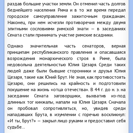
раздав большие участки земли. Он отменил часть долгов
беднейшего населения Рима и в то же время передал
городское самоуправление зажиточным гражданам.
Наконец, при нем исчезли противоречия между двумя
элитными сословиями римской знати — в заседаниях
Сената стали принимать участие римские всадники.
Однако значительная часть сенаторов, верная
принципам республиканского правления и опасавшаяся
возрождения монархического строя в Риме, была
недовольна деятельностью Юлия Цезаря. Среди таких
людей даже были бывшие сторонники и друзья Юлия
Цезаря, такие как Юний Брут. Не зная, как противостоять
Цезарю, они решились на крайность и подготовили
покушение на жизнь «отца отечества». В 44 г. до н. э. на
заседании Сената заговорщики, выхватив из-под
длинных тог кинжалы, напали на Юлия Цезаря. Сначала
он пробовал сопротивляться, но, увидев среди
нападавших Брута, в изумлении с горечью воскликнул:
«И ты, Брут?» — закрыл лицо руками и предоставил себя
судьбе…