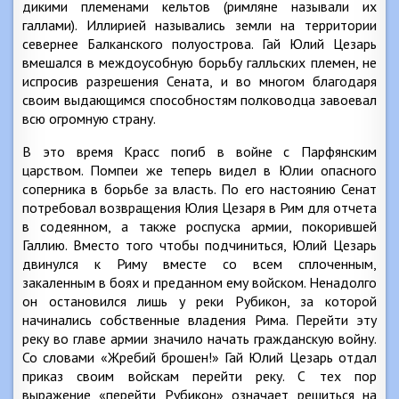
дикими племенами кельтов (римляне называли их
галлами). Иллирией назывались земли на территории
севернее Балканского полуострова. Гай Юлий Цезарь
вмешался в междоусобную борьбу галльских племен, не
испросив разрешения Сената, и во многом благодаря
своим выдающимся способностям полководца завоевал
всю огромную страну.
В это время Красс погиб в войне с Парфянским
царством. Помпеи же теперь видел в Юлии опасного
соперника в борьбе за власть. По его настоянию Сенат
потребовал возвращения Юлия Цезаря в Рим для отчета
в содеянном, а также роспуска армии, покорившей
Галлию. Вместо того чтобы подчиниться, Юлий Цезарь
двинулся к Риму вместе со всем сплоченным,
закаленным в боях и преданном ему войском. Ненадолго
он остановился лишь у реки Рубикон, за которой
начинались собственные владения Рима. Перейти эту
реку во главе армии значило начать гражданскую войну.
Со словами «Жребий брошен!» Гай Юлий Цезарь отдал
приказ своим войскам перейти реку. С тех пор
выражение «перейти Рубикон» означает решиться на