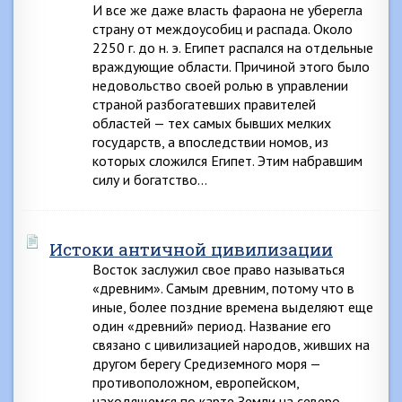
И все же даже власть фараона не уберегла
страну от междоусобиц и распада. Около
2250 г. до н. э. Египет распался на отдельные
враждующие области. Причиной этого было
недовольство своей ролью в управлении
страной разбогатевших правителей
областей — тех самых бывших мелких
государств, а впоследствии номов, из
которых сложился Египет. Этим набравшим
силу и богатство…
Истоки античной цивилизации
Восток заслужил свое право называться
«древним». Самым древним, потому что в
иные, более поздние времена выделяют еще
один «древний» период. Название его
связано с цивилизацией народов, живших на
другом берегу Средиземного моря —
противоположном, европейском,
находящемся по карте Земли на северо-