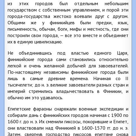
из этих городов был отдельным небольшим
государством с собственным управлением, и порой эти
города-государства жестоко воевали друг с другом.
Общими же у финикийцев были предки, язык,
письменность, обычаи, боги, мифы и местность, где они
построили свои города, — все это вместе и объединяет
их в единую цивилизацию.
Не объединившись под властью единого Царя,
финикийские города сами становились относительно
легкой и очень желанной добычей для завоевателей.
По-настоящему независимы финикийские города были
лишь в самые древние времена. Начиная со II
тысячелети; до н. э. великие завоеватели разных стран и
империй стремились владычествовать в Финикии, и
обычно им это удавалось.
Египетские фараоны снаряжали военные экспедиции и
собирали дань с финикийских городов начиная с 1900 по
1600 г. до н. э. Их сменили гиксосы, покорившие и Египет,
oни властвовали над Финикией в 1600-1570 гг. до н. э.
Затем, свергнув господство гиксосов египтяне снова