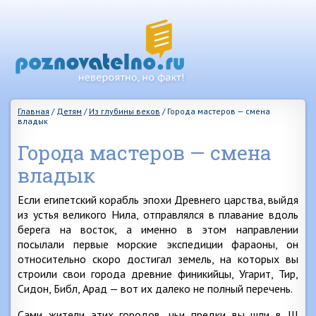
Главная
/
Детям
/
Из глубины веков
/
Города мастеров — смена
владык
Города мастеров — смена
владык
Если египетский корабль эпохи Древнего царства, выйдя
из устья великого Нила, отправлялся в плавание вдоль
берега на восток, а именно в этом направлении
посылали первые морские экспедиции фараоны, он
относительно скоро достигал земель, на которых вы
строили свои города древние финикийцы, Угарит, Тир,
Сидон, Библ, Арад — вот их далеко не полный перечень.
Сами жители этих городов, чьи предки вы шли в III