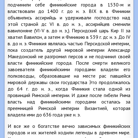
подчинили себе финикийские города в 1530-м и
властвовали до 1400 г. до н. э. ВIX в. в Финикии
объявились ассирийць и удерживали господство над
этой страной дс VI в. до н. э., ассирийцев сменили
вавилоняне (VI-V в. до н. э,). Персидский царь Кир II за
хватил Вавилон, а затем и Финикию в 539 г. дс н. э. До IV
в. до н. э. Финикия являлась частью Персидской империи,
пока создатель другой мировой империи Александр
Македонский не разгромил персов и не подчинил своей
власти финикийские города. После смерти великого
завоевателя финикийскими городами владели его
полководцы, образовавшие на месте рас павшейся
мировой державы свои государства Это продолжалось
до 64 г. до н. э., когда Финикия стала одной из
провинций Римской империи. И даже после гибели Рима
власть над финикийскими городами осталась за
преемницей Римской империи Византией, которая
владела ими до 636 года уже н. э.
И все же о богатстве вечно зависимых финикийских
городов и их жителей ходили легенды в древнем мире.