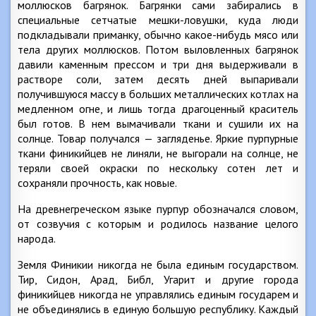
моллюсков багрянок. Багрянки сами забирались в
специальные сетчатые мешки-ловушки, куда люди
подкладывали приманку, обычно какое-нибудь мясо или
тела других моллюсков. Потом выловленных багрянок
давили каменным прессом и три дня выдерживали в
растворе соли, затем десять дней выпаривали
получившуюся массу в больших металлических котлах на
медленном огне, и лишь тогда драгоценный краситель
был готов. В нем вымачивали ткани и сушили их на
солнце. Товар получался — загляденье. Яркие пурпурные
ткани финикийцев не линяли, не выгорали на солнце, не
теряли своей окраски по нескольку сотен лет и
сохраняли прочность, как новые.
На древнегреческом языке пурпур обозначался словом,
от созвучия с которым и родилось название целого
народа.
Земля Финикии никогда не была единым государством.
Тир, Сидон, Арад, Библ, Угарит и другие города
финикийцев никогда не управлялись единым государем и
не объединялись в единую большую республику. Каждый