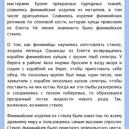
мастерами. Кроме прекрасных пурпурных тканей,
славились финикийские изделия из металлов, в том
числе драгоценных. Славились изделия финикийских
резчиков по слоновой кости, которую купцы привозили
из Египта. Не менее знаменито было финикийское
стекло.
О том, как финикийцы научились изготовлять стекло,
ходила легенда. Однажды из Египта возвращались
корабли финикийских купцов с грузом глыб селитры. У
берега в районе Акхо моряки бросили в воду якоря и
сошли с кораблей на берег, чтобы приготовить себе
обед. Но поскольку кругом был лишь один песок, они
захватили с корабля несколько кусков селитры, чтобы
поставить на них котлы. Когда же эти глыбы разогрелись
и соединились с песком побережья, то образовался
прозрачный поток жидкости нового рода. Так,
возможно, возникло стекло.
Финикийские изделия из стекла были известны по всему
древнему миру и пользовались самым высоким спросом.
Стекло финикийцев было приятного зеленоватого цвета,