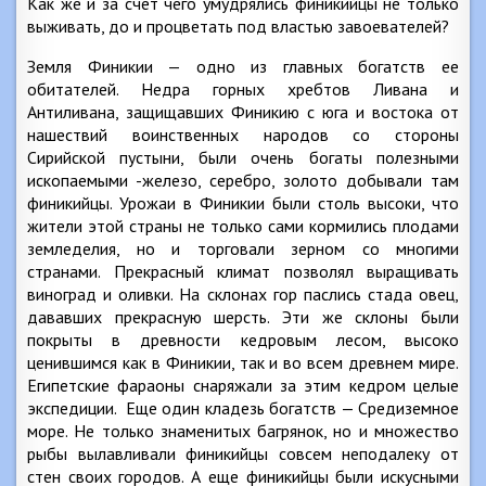
Как же и за счет чего умудрялись финикийцы не только
выживать, до и процветать под властью завоевателей?
Земля Финикии — одно из главных богатств ее
обитателей. Недра горных хребтов Ливана и
Антиливана, защищавших Финикию с юга и востока от
нашествий воинственных народов со стороны
Сирийской пустыни, были очень богаты полезными
ископаемыми -железо, серебро, золото добывали там
финикийцы. Урожаи в Финикии были столь высоки, что
жители этой страны не только сами кормились плодами
земледелия, но и торговали зерном со многими
странами. Прекрасный климат позволял выращивать
виноград и оливки. На склонах гор паслись стада овец,
дававших прекрасную шерсть. Эти же склоны были
покрыты в древности кедровым лесом, высоко
ценившимся как в Финикии, так и во всем древнем мире.
Египетские фараоны снаряжали за этим кедром целые
экспедиции. Еще один кладезь богатств — Средиземное
море. Не только знаменитых багрянок, но и множество
рыбы вылавливали финикийцы совсем неподалеку от
стен своих городов. А еще финикийцы были искусными