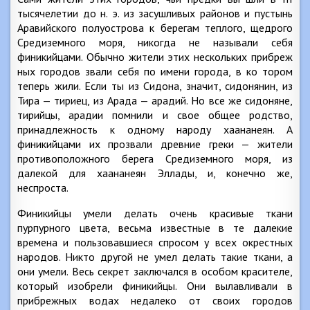
тысячелетии до н. э. из засушливых районов и пустынь
Аравийского полуострова к берегам теплого, щедрого
Средиземного моря, никогда не называли себя
финикийцами. Обычно жители этих нескольких прибреж
ных городов звали себя по имени города, в ко тором
теперь жили. Если ты из Сидона, значит, сидонянин, из
Тира — тириец, из Арада — арадий. Но все же сидоняне,
тирийцы, арадии помнили и свое общее родство,
принадлежность к одному народу хаананеян. А
финикийцами их прозвали древние греки — жители
противоположного берега Средиземного моря, из
далекой для хаананеян Эллады, и, конечно же,
неспроста.
Финикийцы умели делать очень красивые ткани
пурпурного цвета, весьма известные в те далекие
времена и пользовавшиеся спросом у всех окрестных
народов. Никто другой не умел делать такие ткани, а
они умели. Весь секрет заключался в особом красителе,
который изобрели финикийцы. Они вылавливали в
прибрежных водах недалеко от своих городов