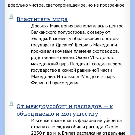
довольно чистое, светопроницаемое, но не прозрачное.
Властитель мира
Древняя Македония располагалась в центре
Балканского полуострова, к северу от
Эллады. К моменту образования городов-
государств Древней Греции в Македонии
проживали кочевые племена скотоводов,
родственные грекам. Около VI в. до н. э.
македонский царь Пердика I создал первое
государство в южной равнинной части
Македонии. И только в IV в. до н. э. царь
Филипп II присоединил…
От междоусобиц и распадов — к
объединеню и могуществу
И все же даже власть фараона не уберегла
страну от междоусобиц и распада. Около
2250 г. до н. э. Египет распался на отдельные