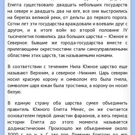
Египта существовало двадцать небольших государств
на севере и двадцать два на юге, все они выстроились
на берегах великой реки, от дельты до первого порога.
Сотни лет эти государства враждовали и воевали друг с
другом, и в итоге войн во второй половине IV
тысячелетия появились два больших царства — Южное и
Северное. Бывшие же города-государства вместе с
прилегающими окрестностями стали самоуправляемыми
областями этих царств, так называемыми номами.
В соответствии с течением Нила Южное царство еще
называют Верхним, а северное -Нижним. Царь северян
носил красную корону и символом его была пчела,
символом царя южан была тростинка, а корону он носил
белую.
В единую страну оба царства сумел объединить
правитель Южного Египта Менес, он же считается
основателем первой династии фараонов, а весь период
истории Египта до этого момента называется
додинастическим. Произошло же объединение около
3000 г. до н. э. С тех пор Древним Египтом до его