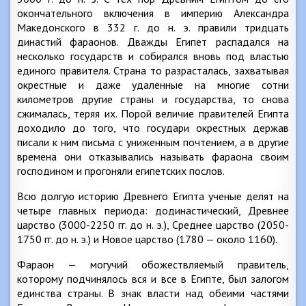
окончательного включения в империю Александра
Македонского в 332 г. до н. э. правили тридцать
династий фараонов. Дважды Египет распадался на
несколько государств и собирался вновь под властью
единого правителя. Страна то разрасталась, захватывая
окрестные и даже удаленные на многие сотни
километров другие страны и государства, то снова
сжималась, теряя их. Порой величие правителей Египта
доходило до того, что государи окрестных держав
писали к ним письма с униженным почтением, а в другие
времена они отказывались называть фараона своим
господином и прогоняли египетских послов.
Всю долгую историю Древнего Египта ученые делят на
четыре главных периода: додинастический, Древнее
царство (3000-2250 гг. до н. э.), Среднее царство (2050-
1750 гг. до н. э.) и Новое царство (1780 — около 1160).
Фараон — могучий обожествляемый правитель,
которому подчинялось вся и все в Египте, был залогом
единства страны. В знак власти над обеими частями