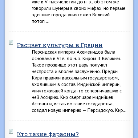
уже в V тысячелетии до н. э., об этом же
говорили шумеры в своих мифах, но первые
здешние города уничтожил Великий
потоп….
Расцвет культуры в Греции
Персидская империя Ахеменидов была
основана в VI в. до н. э. Киром II Великим.
Такое прозвище этот царь получил
неспроста и вполне заслуженно. Предки
Кира правили вассальным государством,
входившим в состав Индийской империи,
уничтожившей когда-то соперничавшую с
ней Ассирию. Кир сверг царя мидийцев
Астиага и, встав во главе государства,
создал новую империю — Персидскую. Кир…
Кто такие фараоны?