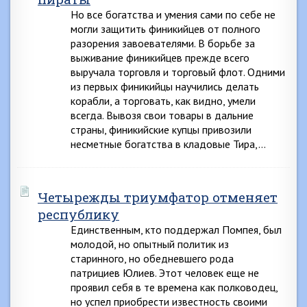
Но все богатства и умения сами по себе не
могли защитить финикийцев от полного
разорения завоевателями. В борьбе за
выживание финикийцев прежде всего
выручала торговля и торговый флот. Одними
из первых финикийцы научились делать
корабли, а торговать, как видно, умели
всегда. Вывозя свои товары в дальние
страны, финикийские купцы привозили
несметные богатства в кладовые Тира,…
Четырежды триумфатор отменяет
республику
Единственным, кто поддержал Помпея, был
молодой, но опытный политик из
старинного, но обедневшего рода
патрициев Юлиев. Этот человек еще не
проявил себя в те времена как полководец,
но успел приобрести известность своими