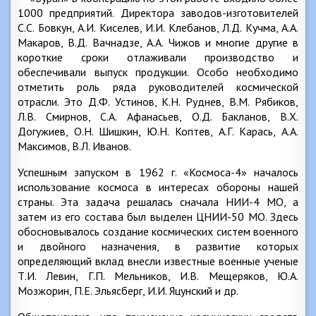
1000 предприятий. Директора заводов-изготовителей
С.С. Бовкун, А.И. Киселев, И.И. Клебанов, Л.Д. Кучма, А.А.
Макаров, В.Д. Вачнадзе, А.А. Чижов и многие другие в
короткие сроки отлаживали производство и
обеспечивали выпуск продукции. Особо необходимо
отметить роль ряда руководителей космической
отрасли. Это Д.Ф. Устинов, К.Н. Руднев, В.М. Рябиков,
Л.В. Смирнов, С.А. Афанасьев, О.Д. Бакланов, В.Х.
Догужиев, О.Н. Шишкин, Ю.Н. Коптев, А.Г. Карась, А.А.
Максимов, В.Л. Иванов.
Успешным запуском в 1962 г. «Космоса-4» началось
использование космоса в интересах обороны нашей
страны. Эта задача решалась сначала НИИ-4 МО, а
затем из его состава был выделен ЦНИИ-50 МО. Здесь
обосновывалось создание космических систем военного
и двойного назначения, в развитие которых
определяющий вклад внесли известные военные ученые
Т.И. Левин, Г.П. Мельников, И.В. Мещеряков, Ю.А.
Мозжорин, П.Е. Эльясберг, И.И. Яцунский и др.