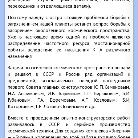
переходники и отделяющиеся детали).
Поэтому наряду с остро стоящей проблемой борьбы с
загрязнени-ем нашей планеты встанет вопрос борьбы с
засорением околоземного космического пространства.
Уже в настоящее время одной из проблем является
распределение частотного ресурса геостационарной
орбиты вследствие ее насыщения К А различного
назначения.
Задачи по освоению космического пространства решали
и решают в СССР и России ряд организаций и
предприятий, возглавляемых плеядой наследников
первого Совета главных конструкторов Ю.П. Семеновым,
Н.А. Анфимовым, И.В. Барминым, Г.П. Бирюковым, Б.И.
Губановым, Г.А. Ефремовым, А.Г. Козловым, Б.И.
Каторгиным, Г.Е. Лозино-Лозинским и др.
Вместе с проведением опытно-конструкторских работ
развивалось в СССР и серийное производство
космической техники. Для создания комплекса «Энергия»
— «Буран» в кооперацию по этой работе входило более