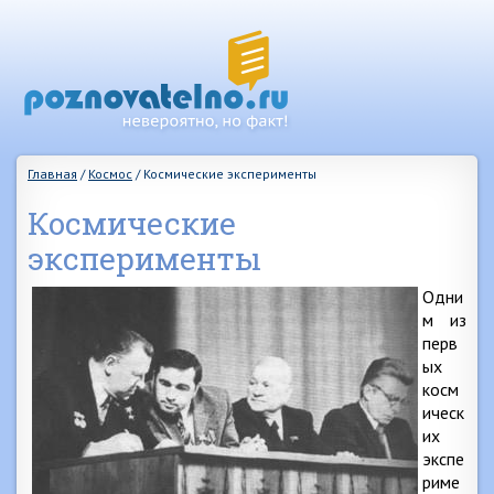
Главная
/
Космос
/
Космические эксперименты
Космические
эксперименты
Одни
м из
перв
ых
косм
ическ
их
экспе
риме