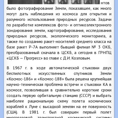
нтов
было фотографирование Земли, показавшее, как много
могут дать наблюдения из космоса для открытия и
разумного использования природных ресурсов. Задачи
по разработке комплексов фото- и оптикоэлектронного
зондирования земли, картографирования, исследования
природных ресурсов, экологического мониторинга, а
также по созданию ракет-носителей среднего класса на
базе ракет Р-7А выполняет бывший филиал № 3 ОКБ,
преобразованный сначала в ЦСКБ, а сегодня в ГРНПЦ
«ЦСКБ — Прогресс» во главе с Д.И. Козловым.
В 1967 г. в ходе автоматической стыковки двух
беспилотных искусственных спутников Земли
«Космос-186» и «Космос-188» была решена крупнейшая
научно-техническая проблема встречи и стыковки КА в
космосе, позволившая в сравнительно короткие сроки
создать первую орбитальную станцию (СССР) и выбрать
наиболее рациональную схему полета космических
кораблей к Луне с высадкой землян на ее поверхность
(США). В 1981 г. был совершен первый полет
многоразовой транспортной космической системы