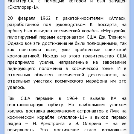
«Юпитер-С», с помощью которой и был запущен
«Эксплорер-1».
20 февраля 1962 г. ракетой-носителем «Атлас»,
разработанной под руководством К. Боссарта, на
орбиту был выведен космический корабль «Меркурий»,
пилотируемый первым астронавтом США Дж. Тленном.
Однако все эти достижения не были полноценными, так
как повторяли шаги, уже пройденные советской
космонавтикой. Исходя из этого правительство США
предприняло усилия, направленные на завоевание
лидирующего положения в космической гонке. И в
отдельных областях космической деятельности, на
отдельных участках космического марафона им это
удалось.
Так, США первыми в 1964 г. вывели КА на
геостационарную орбиту. Но наибольшим успехом
явилась доставка американских астронавтов к Луне на
космическом корабле «Аполлон-11» и выход первых
людей — Н. Армстронга и Э. Олдрина — на ее
поверхность. Это достижение стало возможным