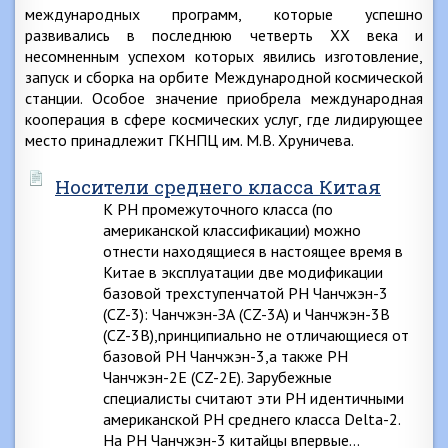
международных программ, которые успешно
развивались в последнюю четверть XX века и
несомненным успехом которых явились изготовление,
запуск и сборка на орбите Международной космической
станции. Особое значение приобрела международная
кооперация в сфере космических услуг, где лидирующее
место принадлежит ГКНПЦ им. М.В. Хруничева.
Носители среднего класса Китая
К РН промежуточного класса (по
американской классификации) можно
отнести находящиеся в настоящее время в
Китае в эксплуатации две модификации
базовой трехступенчатой РН Чанчжэн-3
(CZ-3): Чанчжэн-ЗА (CZ-3A) и Чанчжэн-3В
(CZ-3B),npинципиально не отличающиеся от
базовой РН Чанчжэн-3,а также РН
Чанчжэн-2Е (CZ-2E). Зарубежные
специалисты считают эти РН идентичными
американской РН среднего класса Delta-2.
На РН Чанчжэн-3 китайцы впервые…