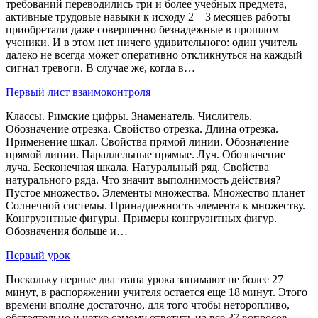
требований переводились три и более учебных предмета,
активные трудовые навыки к исходу 2—3 месяцев работы
приобретали даже совершенно безнадежные в прошлом
ученики. И в этом нет ничего удивительного: один учитель
далеко не всегда может оперативно откликнуться на каждый
сигнал тревоги. В случае же, когда в…
Первый лист взаимоконтроля
Классы. Римские цифры. Знаменатель. Числитель.
Обозначение отрезка. Свойство отрезка. Длина отрезка.
Применение шкал. Свойства прямой линии. Обозначение
прямой линии. Параллельные прямые. Луч. Обозначение
луча. Бесконечная шкала. Натуральный ряд. Свойства
натурального ряда. Что значит выполнимость действия?
Пустое множество. Элементы множества. Множество планет
Солнечной системы. Принадлежность элемента к множеству.
Конгруэнтные фигуры. Примеры конгруэнтных фигур.
Обозначения больше и…
Первый урок
Поскольку первые два этапа урока занимают не более 27
минут, в распоряжении учителя остается еще 18 минут. Этого
времени вполне достаточно, для того чтобы неторопливо,
обстоятельно и четко самому ответить на все 37 вопросов