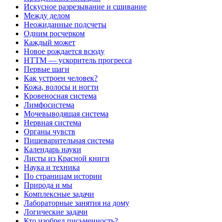
Искусное разрезывание и сшивание
Между делом
Неожиданные подсчеты
Одним росчерком
Каждый может
Новое рождается всюду
НТТМ — ускоритель прогресса
Первые шаги
Как устроен человек?
Кожа, волосы и ногти
Кровеносная система
Лимфосистема
Мочевыводящая система
Нервная система
Органы чувств
Пищеварительная система
Календарь науки
Листы из Красной книги
Наука и техника
По страницам истории
Природа и мы
Комплексные задачи
Лабораторные занятия на дому
Логические задачи
Кто изобрел письменность?