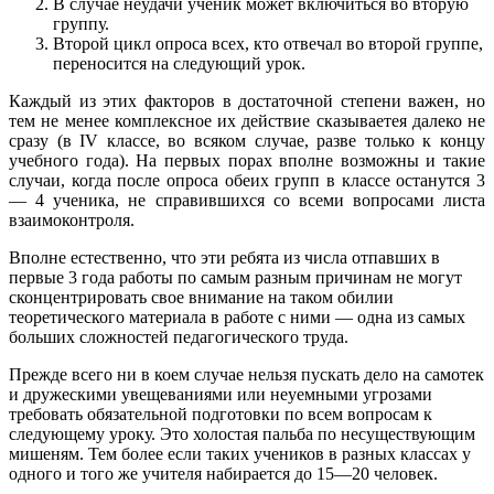
В случае неудачи ученик может включиться во вторую
группу.
Второй цикл опроса всех, кто отвечал во второй группе,
переносится на следующий урок.
Каждый из этих факторов в достаточной степени важен, но
тем не менее комплексное их действие сказываетея далеко не
сразу (в IV классе, во всяком случае, разве только к концу
учебного года). На первых порах вполне возможны и такие
случаи, когда после опроса обеих групп в классе останутся 3
— 4 ученика, не справившихся со всеми вопросами листа
взаимоконтроля.
Вполне естественно, что эти ребята из числа отпавших в
первые 3 года работы по самым разным причинам не могут
сконцентрировать свое внимание на таком обилии
теоретического материала в работе с ними — одна из самых
больших сложностей педагогического труда.
Прежде всего ни в коем случае нельзя пускать дело на самотек
и дружескими увещеваниями или неуемными угрозами
требовать обязательной подготовки по всем вопросам к
следующему уроку. Это холостая пальба по несуществующим
мишеням. Тем более если таких учеников в разных классах у
одного и того же учителя набирается до 15—20 человек.