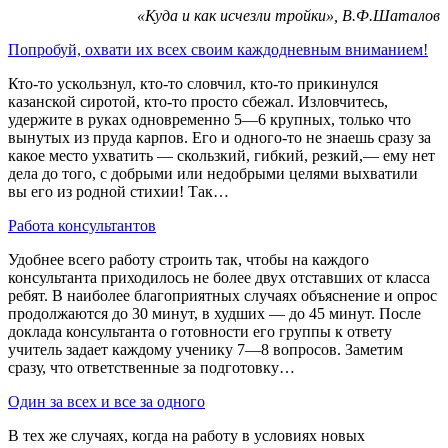
«Куда и как исчезли тройки», В.Ф.Шаталов
Попробуй, охвати их всех своим каждодневным вниманием!
Кто-то ускользнул, кто-то словчил, кто-то прикинулся
казанской сиротой, кто-то просто сбежал. Изловчитесь,
удержите в руках одновременно 5—6 крупных, только что
вынутых из пруда карпов. Его и одного-то не знаешь сразу за
какое место ухватить — скользкий, гибкий, резкий,— ему нет
дела до того, с добрыми или недобрыми целями выхватили
вы его из родной стихии! Так…
Работа консультантов
Удобнее всего работу строить так, чтобы на каждого
консультанта приходилось не более двух отставших от класса
ребят. В наиболее благоприятных случаях объяснение и опрос
продолжаются до 30 минут, в худших — до 45 минут. После
доклада консультанта о готовности его группы к ответу
учитель задает каждому ученику 7—8 вопросов. Заметим
сразу, что ответственные за подготовку…
Один за всех и все за одного
В тех же случаях, когда на работу в условиях новых