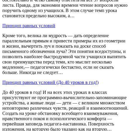
листа. Правда, для экономии времени чтение вопросов нужно
поручить одному из учащихся. В этом случае темп урока
становится предельно высоким, а…
Принцип равных условий
Кроме того, велика ли мудрость — дать определение
параллельным прямым и привести примеры их из геометрии
и жизни, вычертить луч и показать на доске способ
письменного обозначения луча? Эти понятия вседоступны, и
позволить наиболее быстродумной части учащихся выпятить
свои преимущества перед теми, кто мыслит несколько
медленнее,— педагогически бестактно, если не сказать
больше. Никогда не следует…
Принцип равных условий (До 40 уроков в год!)
До 40 уроков в год! И на всех этих уроках в классах
присутствуют не программно-вычислительно-запоминающие
устройства, а живые люди — дети — с великим множеством
неповторимо различных чувств, реакций и взаимоотношений.
Создать на уроке обстановку всеобщего взаимоуважения,
нравственного покоя и психологического комфорта —
первейшая заповедь педагога-наставника. Поверхность
изложения, на которую было указано как на вторую…