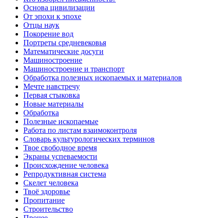
Основа цивилизации
От эпохи к эпохе
Отцы наук
Покорение вод
Портреты средневековья
Математические досуги
Машиностроение
Машиностроение и транспорт
Обработка полезных ископаемых и материалов
Мечте навстречу
Первая стыковка
Новые материалы
Обработка
Полезные ископаемые
Работа по листам взаимоконтроля
Словарь культурологических терминов
Твое свободное время
Экраны успеваемости
Происхождение человека
Репродуктивная система
Скелет человека
Твоё здоровье
Пропитание
Строительство
Прочее