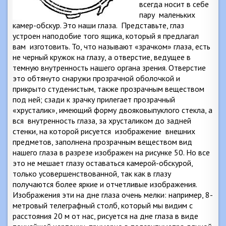
всегда носит в себе
пару
маленьких
камер-обскур. Это наши глаза.
Представьте, глаз
устроен наподобие того ящика, который я предлагал
вам
изготовить. То, что называют «зрачком» глаза, есть
не черный кружок на глазу, а отверстие, ведущее в
темную внутренность нашего органа зрения. Отверстие
это обтянуто снаружи прозрачной оболочкой и
прикрыто студенистым, также прозрачным веществом
под ней; сзади к зрачку прилегает прозрачный
«хрусталик», имеющий форму двояковыпуклого стекла, а
вся
внутренность глаза, за хрусталиком до задней
стенки, на которой рисуется
изображение
внешних
предметов, заполнена прозрачным веществом вид
нашего глаза в разрезе изображен на рисунке 50. Но все
это не мешает глазу оставаться камерой-обскурой,
только усовершенствованной, так как в глазу
получаются более яркие и отчетливые изображения.
Изображения эти на дне глаза очень мелки: например, 8-
метровый телеграфный столб, который мы видим с
расстояния
20 м
от нас, рисуется на дне глаза в виде