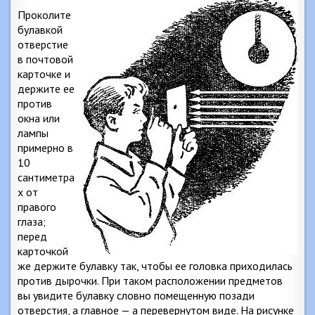
Проколите
булавкой
отверстие
в почтовой
карточке и
держите ее
против
окна или
лампы
примерно в
10
сантиметра
х
от
правого
глаза;
перед
карточкой
же держите булавку так, чтобы ее головка приходилась
против дырочки. При таком расположении предметов
вы увидите булавку словно помещенную позади
отверстия, а главное — а перевернутом виде. На рисунке