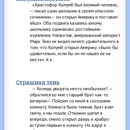
«Христофор Колумб был великий человек,
— писал один школьник в своем классном
сочинении,— он открыл Америку и поставил
яйцо». Оба подвига казались юному
школьнику одинаково достойными
изумления. Напротив, американский юморист
Марк Твен не видел ничего удивительного в
том, что Колумб открыл Америку. «Было бы
удивительно, если бы он не нашел ее на
месте». А я…
Страшная тень
— Хочешь увидеть нечто необычное?..—
обратился ко мне старший брат как-то
вечером.— Пойдем со мной в соседнюю
комнату. Комната была темная. Брат взял
свечу, и мы пошли. Отважно шагал я
впереди, смело открыл дверь и храбро
вступил первым в комнату. Но вдруг я