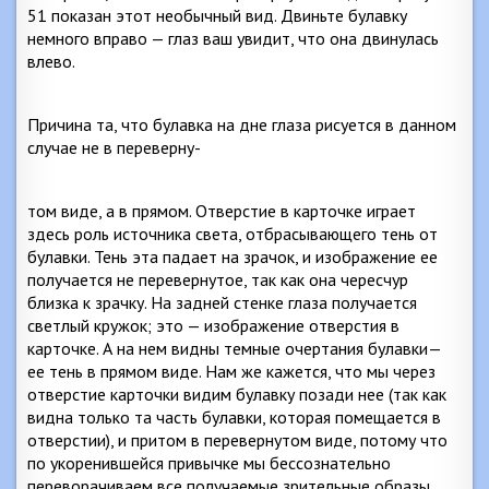
51 показан этот необычный вид. Двиньте булавку
немного вправо — глаз ваш увидит, что она двинулась
влево.
Причина та, что булавка на дне глаза рисуется в данном
случае не в переверну-
том виде, а в прямом. Отверстие в карточке играет
здесь роль источника света, отбрасывающего тень от
булавки. Тень эта падает на зрачок, и изображение ее
получается не перевернутое, так как она чересчур
близка к зрачку. На задней стенке глаза получается
светлый кружок; это — изображение отверстия в
карточке. А на нем видны темные очертания булавки—
ее тень в прямом виде. Нам же кажется, что мы через
отверстие карточки видим булавку позади нее (так как
видна только та часть булавки, которая помещается в
отверстии), и притом в перевернутом виде, потому что
по укоренившейся привычке мы бессознательно
переворачиваем все получаемые зрительные образы.