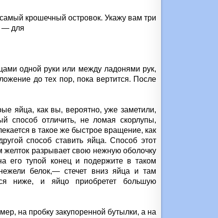
 самый крошечный островок. Укажу вам три
 — для
ьцами одной руки или между ладонями рук,
оложение до тех пор, пока вертится. После
ые яйца, как вы, вероятно, уже заметили,
ый способ отличить, не ломая скорлупы,
екается в такое же быстрое вращение, как
другой способ ставить яйца. Способ этот
ом желток разрывает свою нежную оболочку
на его тупой конец и подержите в таком
нежели белок,— стечет вниз яйца и там
тся ниже, и яйцо приобретет большую
имер, на пробку закупоренной бутылки, а на