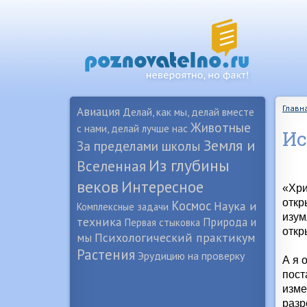
Главн
Авиация
Делай, как мы, делай вместе
Животные
с нами, делай лучше нас
Ис
Земля и
За пределами школы
Из глубины
Вселенная
веков
Интересное
«Хри
откр
Космос
Наука и
Комплексные задачи
изум
техника
Природа и
Первая стыковка
откр
Психологический практикум
мы
Растения
Эрудицию на проверку
А я 
пост
изме
разр