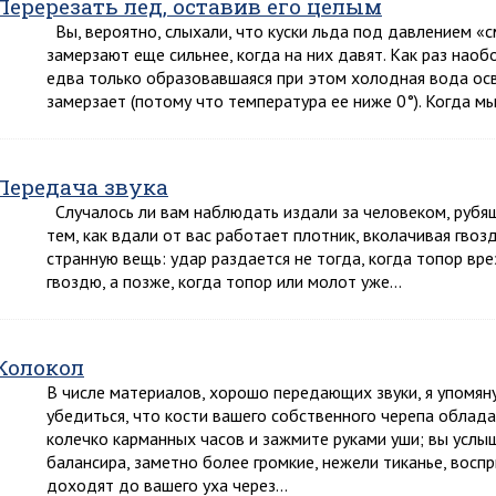
Перерезать лед, оставив его целым
Вы, вероятно, слыхали, что куски льда под давлением «см
замерзают еще сильнее, когда на них давят. Как раз наоб
едва только образовавшаяся при этом холодная вода ос
замерзает (потому что температура ее ниже 0°). Когда м
Передача звука
Случалось ли вам наблюдать издали за человеком, рубящ
тем, как вдали от вас работает плотник, вколачивая гвоз
странную вещь: удар раздается не тогда, когда топор вре
гвоздю, а позже, когда топор или молот уже…
Колокол
В числе материалов, хорошо передающих звуки, я упомян
убедиться, что кости вашего собственного черепа облад
колечко карманных часов и зажмите руками уши; вы усл
балансира, заметно более громкие, нежели тиканье, восп
доходят до вашего уха через…