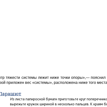
тр тяжести системы лежит ниже точки опоры»,— пояснил бы
рой приложен вес «системы», расположена ниже того места,
Парашют
Из листа папиросной бумаги приготовьте круг поперечник
вырежьте кружок шириной в несколько пальцев. К краям б