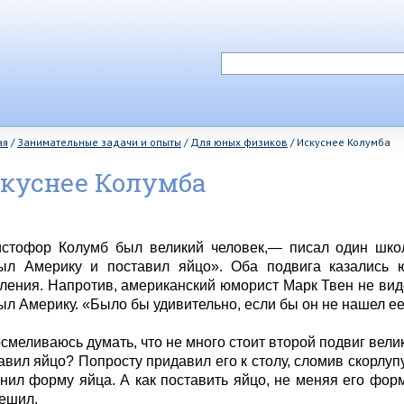
ая
/
Занимательные задачи и опыты
/
Для юных физиков
/
Искуснее Колумба
куснее Колумба
стофор Колумб был великий человек,— писал один шко
ыл Америку и поставил яйцо». Оба подвига казались 
ления. Напротив, американский юморист Марк Твен не виде
ыл Америку. «Было бы удивительно, если бы он не нашел ее
осмеливаюсь думать, что не много стоит второй подвиг вели
авил яйцо? Попросту придавил его к столу, сломив скорлупу
нил форму яйца. А как поставить яйцо, не меняя его фор
ешил.