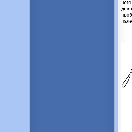
него
дово
проб
пале