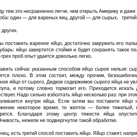
у тем это несравненно легче, чем открыть Америку и даже
оба: один — для вареных яиц, другой — для сырых,
третий
и других.
ы поставить вареное яйцо, достаточно закружить его пал
кубарь: яйцо завертится стоймя и будет сохранять такое п
-трех проб опыт удается довольно легко.
авить сейчас указанным способом яйцо сырое нельзя: сыр
ятся плохо. В этом состоит, между прочим, безошибочн
ное яйцо от сырого. Дидкое содержимое сырого яйца не увл
лупа, и потому словно тормозит его. Приходится искать 
ствует. Надо сильно взболтать яйцо несколько раз: при эт
зливается внутри яйца. Если затем вы поставите яйцо 
жении некоторое время, то желток — более тяжелый, 
ерется. Благодаря этому центр тяжести яйца опусти
йчивость, нежели не подвергнутое такой обработке.
нец, есть третий способ поставить яйцо. Яйцо ставят, напр