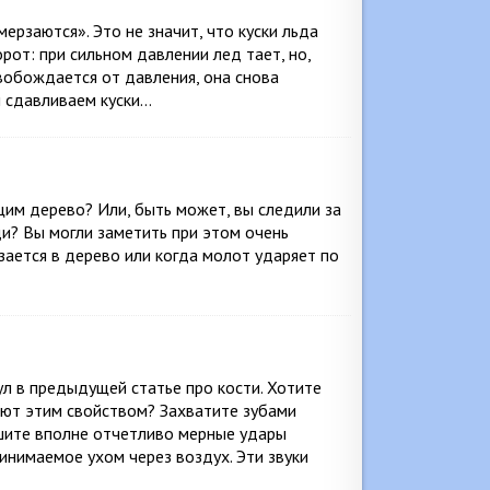
ерзаются». Это не значит, что куски льда
орот: при сильном давлении лед тает, но,
вобождается от давления, она снова
ы сдавливаем куски…
им дерево? Или, быть может, вы следили за
ди? Вы могли заметить при этом очень
зается в дерево или когда молот ударяет по
ул в предыдущей статье про кости. Хотите
ают этим свойством? Захватите зубами
ышите вполне отчетливо мерные удары
ринимаемое ухом через воздух. Эти звуки