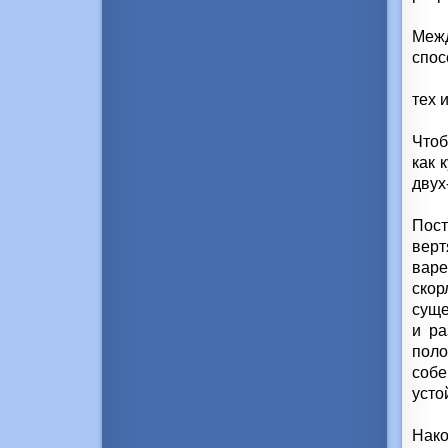
Межд
спос
тех 
Чтоб
как 
двух
Пост
верт
варе
скор
суще
и ра
поло
соб
усто
Нако