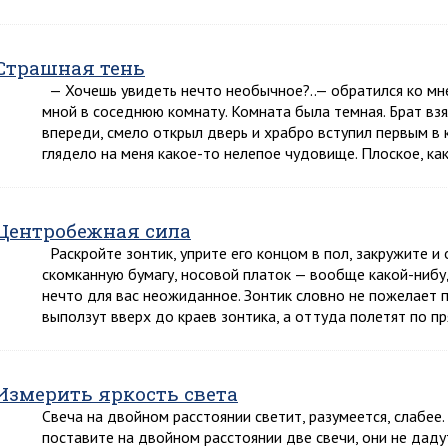
Страшная тень
— Хочешь увидеть нечто необычное?..— обратился ко мн
мной в соседнюю комнату. Комната была темная. Брат взя
впереди, смело открыл дверь и храбро вступил первым в 
глядело на меня какое-то нелепое чудовище. Плоское, ка
Центробежная сила
Раскройте зонтик, уприте его концом в пол, закружите и
скомканную бумагу, носовой платок — вообще какой-нибу
нечто для вас неожиданное. Зонтик словно не пожелает 
выползут вверх до краев зонтика, а оттуда полетят по пр
Измерить яркость света
Свеча на двойном расстоянии светит, разумеется, слабее. 
поставите на двойном расстоянии две свечи, они не дад