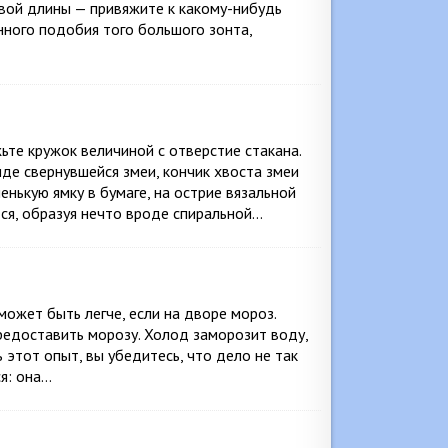
вой длины — привяжите к какому-нибудь
нного подобия того большого зонта,
ьте кружок величиной с отверстие стакана.
де свернувшейся змеи, кончик хвоста змеи
енькую ямку в бумаге, на острие вязальной
тся, образуя нечто вроде спиральной…
может быть легче, если на дворе мороз.
предоставить морозу. Холод заморозит воду,
ь этот опыт, вы убедитесь, что дело не так
ся: она…