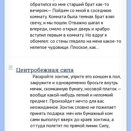
обратился ко мне старший брат как-то
вечером.— Пойдем со мной в соседнюю
комнату. Комната была темная. Брат взял
свечу, и мы пошли. Отважно шагал я
впереди, смело открыл дверь и храбро
вступил первым в комнату. Но вдруг я
обомлел: со стены глядело на меня какое-то
нелепое чудовище. Плоское, как…
Центробежная сила
Раскройте зонтик, уприте его концом в пол,
закружите и одновременно бросьте внутрь
мячик, скомканную бумагу, носовой платок —
вообще какой-нибудь легкий и неломкий
предмет. Произойдет нечто для вас
неожиданное. Зонтик словно не пожелает
принять подарка: мяч или бумажный ком
сами выползут вверх до краев зонтика, а
оттуда полетят по прямой линии. Силу,