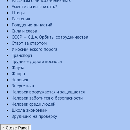
Рассказы о чилсах-великанах
Умеете ли вы считать?
Птицы
Растения
Рождение династий
Сила и слава
СССР — США. Орбиты сотрудничества
Старт за стартом
У космического порога
Транспорт
Трудные дороги космоса
Фауна
Флора
Человек
Энергетика
Человек вооружается и защищается
Человек заботится о безопасности
Человек среди людей
Школа экономики
Эрудицию на проверку
× Close Panel