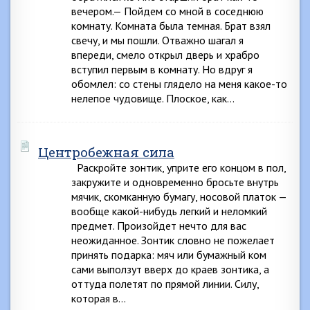
вечером.— Пойдем со мной в соседнюю
комнату. Комната была темная. Брат взял
свечу, и мы пошли. Отважно шагал я
впереди, смело открыл дверь и храбро
вступил первым в комнату. Но вдруг я
обомлел: со стены глядело на меня какое-то
нелепое чудовище. Плоское, как…
Центробежная сила
Раскройте зонтик, уприте его концом в пол,
закружите и одновременно бросьте внутрь
мячик, скомканную бумагу, носовой платок —
вообще какой-нибудь легкий и неломкий
предмет. Произойдет нечто для вас
неожиданное. Зонтик словно не пожелает
принять подарка: мяч или бумажный ком
сами выползут вверх до краев зонтика, а
оттуда полетят по прямой линии. Силу,
которая в…