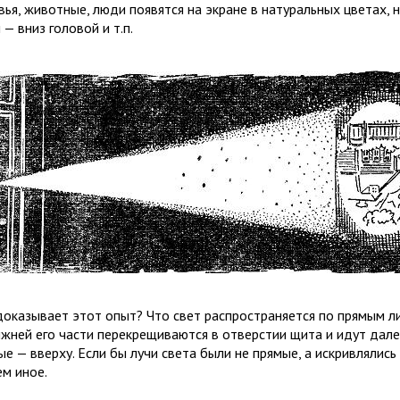
вья, животные, люди появятся на экране в натуральных цветах, 
— вниз головой и т.п.
доказывает этот опыт? Что свет распространяется по прямым ли
ижней его части перекрещиваются в отверстии щита и идут далее
ые — вверху. Если бы лучи света были не прямые, а искривлялис
ем иное.