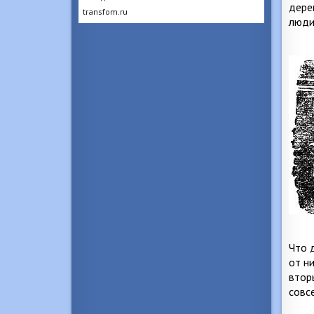
дере
transfom.ru
люди 
Что 
от н
втор
совс