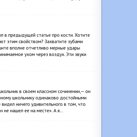
ул в предыдущей статье про кости. Хотите
ают этим свойством? Захватите зубами
ышите вполне отчетливо мерные удары
ринимаемое ухом через воздух. Эти звуки
кольник в своем классном сочинении,— он
 юному школьнику одинаково достойными
 видел ничего удивительного в том, что
 не нашел ее на месте». А я…