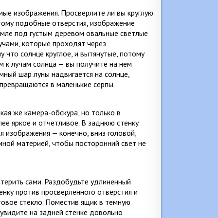
мые изображения. Просверлите ли вы круглую
 тому подобные отверстия, изображение
земле под густым деревом овальные светлые
лучами, которые проходят через
 что солнце круглое, и вытянутые, потому
м к лучам солнца — вы получите на нем
емный шар луны надвигается на солнце,
и превращаются в маленькие серпы.
кая же камера-обскура, но только в
ее яркое и отчетливое. В заднюю стенку
я изображения — конечно, вниз головой;
мной материей, чтобы посторонний свет не
терить сами. Раздобудьте удлиненный
тенку против просверленного отверстия и
товое стекло. Поместив ящик в темную
 увидите на задней стенке довольно