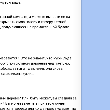
рнутом виде.
 темной комнате, а можете вынести ее на
окрывать свою голову и камеру темной
, получающиеся на промасленной бумаге.
ерзаются». Это не значит, что куски льда
орот: при сильном давлении лед тает, но,
вобождается от давления, она снова
ы сдавливаем куски…
им дерево? Или, быть может, вы следили за
ди? Вы могли заметить при этом очень
зается в дерево или когда молот ударяет по