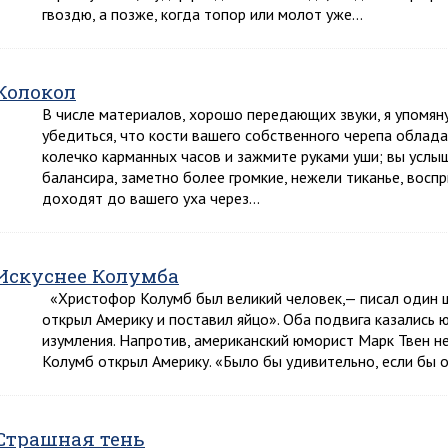
гвоздю, а позже, когда топор или молот уже…
Колокол
В числе материалов, хорошо передающих звуки, я упомян
убедиться, что кости вашего собственного черепа облад
колечко карманных часов и зажмите руками уши; вы усл
балансира, заметно более громкие, нежели тиканье, восп
доходят до вашего уха через…
Искуснее Колумба
«Христофор Колумб был великий человек,— писал один ш
открыл Америку и поставил яйцо». Оба подвига казались
изумления. Напротив, американский юморист Марк Твен не
Колумб открыл Америку. «Было бы удивительно, если бы он
Страшная тень