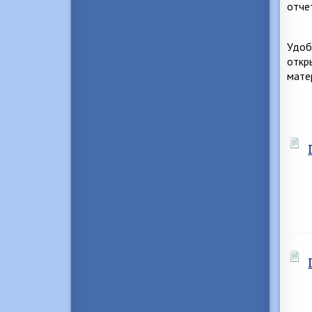
отче
Удоб
откр
мате