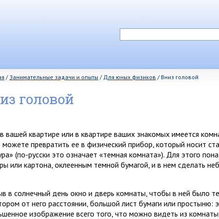
ая
/
Занимательные задачи и опыты
/
Для юных физиков
/
Вниз головой
из головой
 в вашей квартире или в квартире ваших знакомых имеется комна
о можете превратить ее в физический прибор, который носит ст
ура» (по-русски это означает «темная комната»). Для этого пон
ры или картона, оклеенным темной бумагой, и в нем сделать не
ыв в солнечный день окно и дверь комнаты, чтобы в ней было т
тором от него расстоянии, большой лист бумаги или простыню: э
ьшенное изображение всего того, что можно видеть из комнаты,