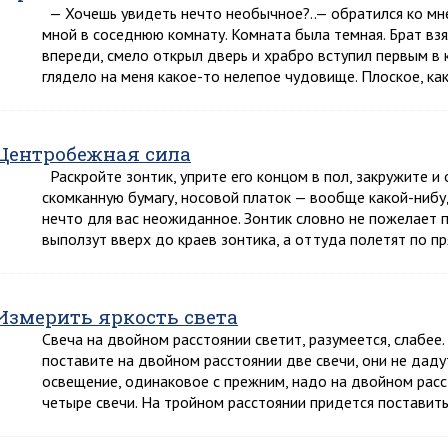
— Хочешь увидеть нечто необычное?..— обратился ко мн
мной в соседнюю комнату. Комната была темная. Брат взя
впереди, смело открыл дверь и храбро вступил первым в 
глядело на меня какое-то нелепое чудовище. Плоское, ка
Центробежная сила
Раскройте зонтик, уприте его концом в пол, закружите и
скомканную бумагу, носовой платок — вообще какой-нибу
нечто для вас неожиданное. Зонтик словно не пожелает 
выползут вверх до краев зонтика, а оттуда полетят по пр
Измерить яркость света
Свеча на двойном расстоянии светит, разумеется, слабее. 
поставите на двойном расстоянии две свечи, они не дад
освещение, одинаковое с прежним, надо на двойном расс
четыре свечи. На тройном расстоянии придется поставит