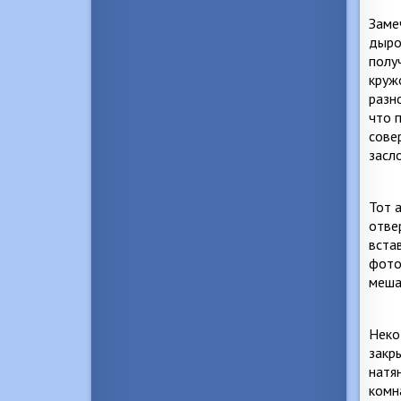
Заме
дыро
полу
круж
разн
что 
сове
засл
Тот 
отве
вста
фото
меша
Неко
закр
натя
комн