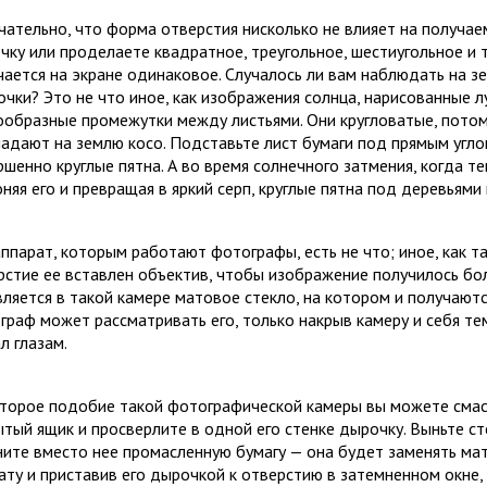
чательно, что форма отверстия нисколько не влияет на получае
чку или проделаете квадратное, треугольное, шестиугольное и
чается на экране одинаковое. Случалось ли вам наблюдать на 
очки? Это не что иное, как изображения солнца, нарисованные 
ообразные промежутки между листьями. Они кругловатые, потому
падают на землю косо. Подставьте лист бумаги под прямым угло
ршенно круглые пятна. А во время солнечного затмения, когда т
оняя его и превращая в яркий серп, круглые пятна под деревьям
аппарат, которым работают фотографы, есть не что; иное, как та
рстие ее вставлен объектив, чтобы изображение получилось бол
вляется в такой камере матовое стекло, на котором и получаютс
граф может рассматривать его, только накрыв камеру и себя те
л глазам.
торое подобие такой фотографической камеры вы можете смас
ытый ящик и просверлите в одной его стенке дырочку. Выньте с
ните вместо нее промасленную бумагу — она будет заменять ма
ату и приставив его дырочкой к отверстию в затемненном окне,