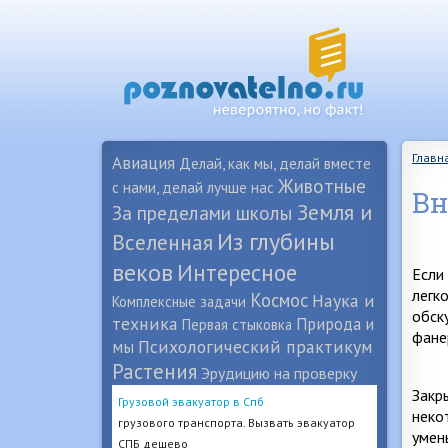
Главн
Авиация
Делай, как мы, делай вместе
Животные
с нами, делай лучше нас
Вн
Земля и
За пределами школы
Из глубины
Вселенная
веков
Интересное
Если
легк
Космос
Наука и
Комплексные задачи
обск
техника
Природа и
Первая стыковка
фане
Психологический практикум
мы
Растения
Эрудицию на проверку
Закр
Грузовой эвакуатор в Спб
неко
грузового транспорта. Вызвать эвакуатор
умен
СПБ дешево