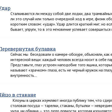
Удар
Сталкиваются ли между собой две лодки, два трамвайных
ли это случай или только очередной ход в игре, физик о
коротким словом: «удар». Удар длится краткий миг; но е
бывает, упруги, то в это мгновение успевает совершиться
Перевернутая булавка
Сейчас мы беседовали о камере-обскуре, объясняли, как 
интересной вещи: каждый человек всегда носит в себе па
Представьте, глаз устроен наподобие того ящика, который
называют «зрачком» глаза, есть не черный кружок на глаз
внутренность…
Яйцо в стакане
Клоуны в цирках изумляют иногда публику тем, что сдерг
столовая посуда — тарелки, стаканы, бутылки — невредимо
чуда, ни обмана — это дело ловкости, которая изощряет