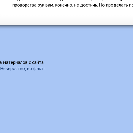
проворства рук вам, конечно, не достичь. Но проделать
 материалов с сайта
Невероятно, но факт!
.