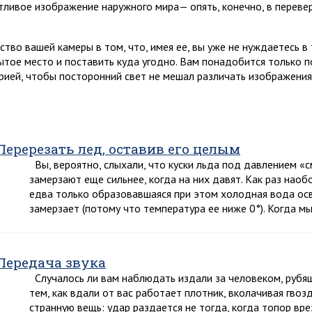
тливое изображение наружного мира— опять, конечно, в переве
ство вашей камеры в том, что, имея ее, вы уже не нуждаетесь в
ытое место и поставить куда угодно. Вам понадобится только п
рией, чтобы посторонний свет не мешал различать изображения
Перерезать лед, оставив его целым
Вы, вероятно, слыхали, что куски льда под давлением «см
замерзают еще сильнее, когда на них давят. Как раз наоб
едва только образовавшаяся при этом холодная вода ос
замерзает (потому что температура ее ниже 0°). Когда м
Передача звука
Случалось ли вам наблюдать издали за человеком, рубящ
тем, как вдали от вас работает плотник, вколачивая гвоз
странную вещь: удар раздается не тогда, когда топор вре