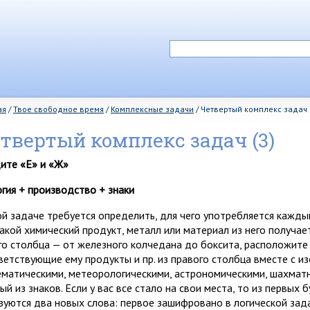
ая
/
Твое свободное время
/
Комплексные задачи
/
Четвертый комплекс задач 
твертый комплекс задач (3)
ите «Е» и «Ж»
огия + производство + знаки
ой задаче требуется определить, для чего употребляется каждый
какой химический продукт, металл или материал из него получает
го столбца — от железного колчедана до боксита, расположите
ветствующие ему продукты и пр. из правого столбца вместе с 
ематическими, метеорологическими, астрономическими, шахматны
й из знаков. Если у вас все стало на свои места, то из первых 
зуются два новых слова: первое зашифровано в логической зада