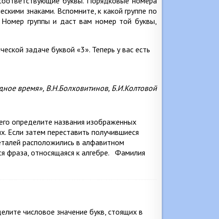
 соответствующие буквы. Порядковые номера
скими знаками. Вспомните, к какой группе по
 Номер группы и даст вам номер той буквы,
еской задаче буквой «3». Теперь у вас есть
дное время», В.Н.Болховитинов, Б.И.Колтовой
сего определите названия изображенных
х. Если затем переставить получившиеся
деталей расположились в алфавитном
ся фраза, относящаяся к алгебре. Фамилия
елите числовое значение букв, стоящих в