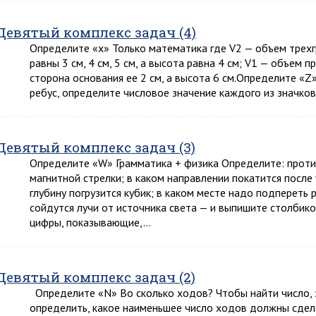
Девятый комплекс задач (4)
Определите «х» Только математика где V2 — объем трех
равны 3 см, 4 см, 5 см, а высота равна 4 см; V1 — объем
сторона основания ее 2 см, а высота 6 см.Определите «Z
ребус, определите числовое значение каждого из значко
Девятый комплекс задач (3)
Определите «W» Грамматика + физика Определите: против
магнитной стрелки; в каком направлении покатится посл
глубину погрузится кубик; в каком месте надо подпереть 
сойдутся лучи от источника света — и выпишите столби
цифры, показывающие,…
Девятый комплекс задач (2)
Определите «N» Во сколько ходов? Чтобы найти число, 
определить, какое наименьшее число ходов должны сдел