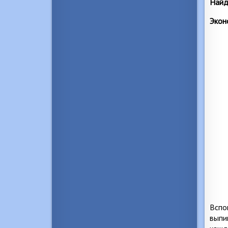
Найд
Экон
Вспо
выпи