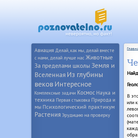
Главн
Авиация
Делай, как мы, делай вместе
Животные
с нами, делай лучше нас
Че
Земля и
За пределами школы
Из глубины
Найд
Вселенная
веков
Интересное
Геол
Космос
Наука и
Комплексные задачи
В эт
техника
Природа и
Первая стыковка
или 
Психологический практикум
мы
лево
Растения
Эрудицию на проверку
соот
(мат
кажды
обра