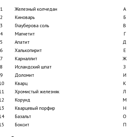
1
Железный колчедан
А
2
Киноварь
Б
3
Глауберова соль
В
4
Магнетит
Г
5
Апатит
Д
6
Халькопирит
Е
7
Карналлит
Ж
8
Исландский шпат
З
9
Доломит
И
10
Кварц
К
11
Хромистый железняк
Л
12
Корунд
М
13
Кварцевый порфир
Н
14
Базальт
О
15
Боксит
П