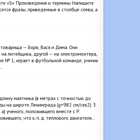
лите «S» Произведения и термины Напишите
ятся фразы, приведенные в столбце слева, а
товарища — Боря, Вася и Дима. Они
 на литейщика, другой — на электромонтера,
ре № 1, играет в футбольной команде, ученик
№…
 длину маятника (в метрах с точностью до
ы на широте Ленинграда (g=982 см/сек2). 3.
 а) ученого, положившего вместе с Р.
овившего, что к. п. д. теплового двигателя…