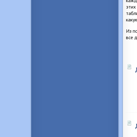
кажд
этих
табл
каку
Из п
все 