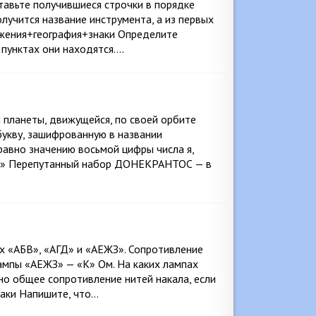
тавьте получившиеся строчки в порядке
олучится название инструмента, а из первых
ужения+география+знаки Определите
 пунктах они находятся….
 планеты, движущейся, по своей орбите
 букву, зашифрованную в названии
авно значению восьмой цифры числа я,
 «3» Перепутанный набор ДОНЕКРАНТОС — в
х «АБВ», «АГД» и «АЕЖЗ». Сопротивление
лампы «АЕЖЗ» — «К» Ом. На каких лампах
но общее сопротивление нитей накала, если
наки Напишите, что…