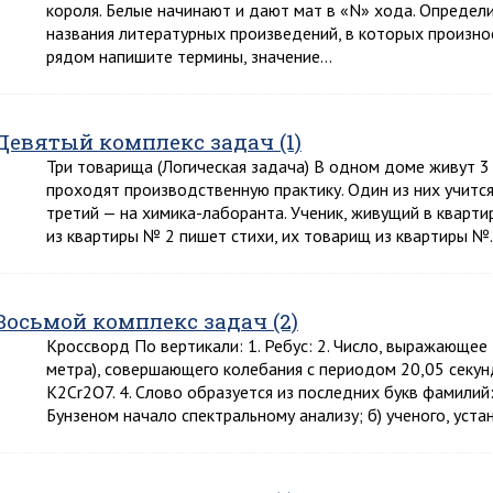
короля. Белые начинают и дают мат в «N» хода. Опреде
названия литературных произведений, в которых произнос
рядом напишите термины, значение…
Девятый комплекс задач (1)
Три товарища (Логическая задача) В одном доме живут 3 
проходят производственную практику. Один из них учится
третий — на химика-лаборанта. Ученик, живущий в кварти
из квартиры № 2 пишет стихи, их товарищ из квартиры 
Восьмой комплекс задач (2)
Кроссворд По вертикали: 1. Ребус: 2. Число, выражающее
метра), совершающего колебания с периодом 20,05 секунд
К2Сr2O7. 4. Слово образуется из последних букв фамилий:
Бунзеном начало спектральному анализу; б) ученого, устан