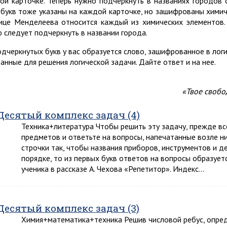
ой карточке. Теперь нужно подчеркнуть в названиях городов
 букв тоже указаны на каждой карточке, но зашифрованы химиче
ице Менделеева относится каждый из химических элементов.
ю следует подчеркнуть в названии города.
одчеркнутых букв у вас образуется слово, зашифрованное в логич
данные для решения логической задачи. Дайте ответ и на нее.
«Твое свобо
Десятый комплекс задач (4)
Техника+литература Чтобы решить эту задачу, прежде в
предметов и ответьте на вопросы, напечатанные возле ни
строчки так, чтобы названия приборов, инструментов и 
порядке, то из первых букв ответов на вопросы образует
ученика в рассказе А. Чехова «Репетитор». Индекс…
Десятый комплекс задач (3)
Химия+математика+техника Решив числовой ребус, опред