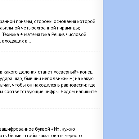
гранной призмы, стороны основания которой
 правильной четырехгранной пирамиды;
» Техника + математика Решив числовой
в, входящих в…
 какого деления станет «северный» конец
е удара шар, бывший неподвижным; на какую
рычаг, чтобы он находился в равновесии; где
ком соответствующие цифры. Рядом напишите
зашифрованное буквой «N», нужно
ать белые, чтобы заматовать черного