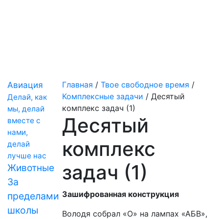
Авиация
Главная
/
Твое свободное время
/
Комплексные задачи
/
Десятый
Делай, как
комплекс задач (1)
мы, делай
Десятый
вместе с
нами,
комплекс
делай
лучше нас
задач (1)
Животные
За
Зашифрованная конструкция
пределами
школы
Володя собрал «О» на лампах «АБВ»,