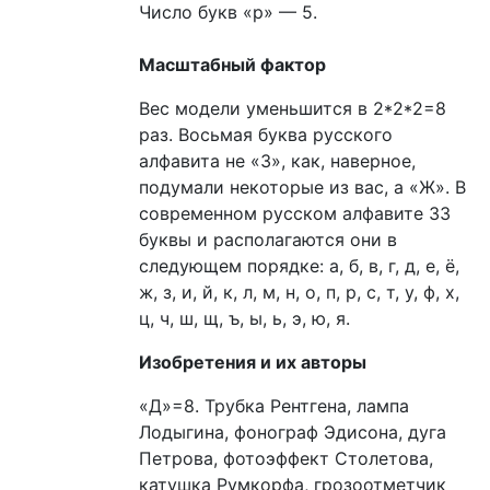
Число букв «р» — 5.
Масштабный фактор
Вес модели уменьшится в 2*2*2=8
раз. Восьмая буква русского
алфавита не «3», как, наверное,
подумали некоторые из вас, а «Ж». В
современном русском алфавите 33
буквы и располагаются они в
следующем порядке: а, б, в, г, д, е, ё,
ж, з, и, й, к, л, м, н, о, п, р, с, т, у, ф, х,
ц, ч, ш, щ, ъ, ы, ь, э, ю, я.
Изобретения и их авторы
«Д»=8. Трубка Рентгена, лампа
Лодыгина, фонограф Эдисона, дуга
Петрова, фотоэффект Столетова,
катушка Румкорфа, грозоотметчик