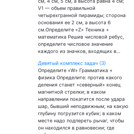
см, 4 см, 5 см, а высота равна 4 см;
V1 — объем правильной
четырехгранной пирамиды; сторона
основания ее 2 см, а высота 6
см.Определите «Z» Техника +
математика Решив числовой ребус,
определите числовое значение
каждого из значков, входящих в…
Девятый комплекс задач (3)
Определите «W» Грамматика +
физика Определите: против какого
деления станет «северный» конец
магнитной стрелки; в каком
направлении покатится после удара
шар, бывший неподвижным; на какую
глубину погрузится кубик; в каком
месте надо подпереть рычаг, чтобы
он находился в равновесии; где