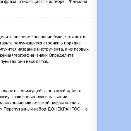
ся фраза, относящаяся к алгебре. Фамилия
елите числовое значение букв, стоящих в
тавьте получившиеся строчки в порядке
олучится название инструмента, а из первых
ужения+география+знаки Определите
 пунктах они находятся….
 планеты, движущейся, по своей орбите
 букву, зашифрованную в названии
авно значению восьмой цифры числа я,
 «3» Перепутанный набор ДОНЕКРАНТОС — в