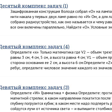
Десятый комплекс задач (1)
Зашифрованная конструкция Володя собрал «О» на лампа
нити накала у первых двух ламп равно по «И» Ом, а для 
собрано радиоустройство, как оно называется и чему рав
все они включены параллельно, Найдите «О». Условные з
Девятый комплекс задач (4)
Определите «х» Только математика где V2 — объем трех
равны 3 см, 4 см, 5 см, а высота равна 4 см; V1 — объем
сторона основания ее 2 см, а высота 6 см.Определите «Z
ребус, определите числовое значение каждого из значко
Девятый комплекс задач (3)
Определите «W» Грамматика + физика Определите: против
магнитной стрелки; в каком направлении покатится посл
глубину погрузится кубик; в каком месте надо подпереть 
сойдутся лучи от источника света — и выпишите столби