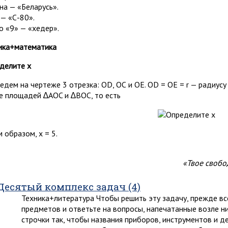
на — «Беларусь».
 — «С-80».
о «9» — «хедер».
ика+математика
делите x
едем на чертеже 3 отрезка: OD, ОС и ОЕ. OD = OE = r — радиусу
е площадей ∆AOC и ∆ВОС, то есть
 образом, х = 5.
«Твое свобо
Десятый комплекс задач (4)
Техника+литература Чтобы решить эту задачу, прежде в
предметов и ответьте на вопросы, напечатанные возле ни
строчки так, чтобы названия приборов, инструментов и 