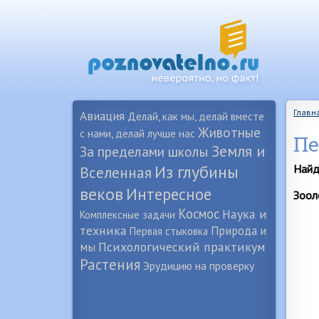
Главн
Авиация
Делай, как мы, делай вместе
Животные
с нами, делай лучше нас
Пе
Земля и
За пределами школы
Из глубины
Найд
Вселенная
веков
Интересное
Зоол
Космос
Наука и
Комплексные задачи
техника
Природа и
Первая стыковка
Психологический практикум
мы
Растения
Эрудицию на проверку