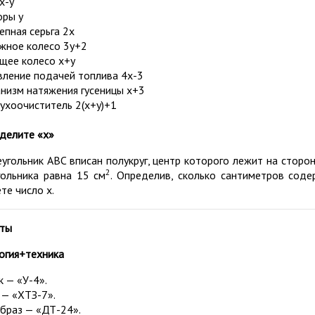
х-у
оры y
епная серьга 2х
жное колесо 3y+2
щее колесо х+y
вление подачей топлива 4х-3
низм натяжения гусеницы х+3
ухоочиститель 2(х+у)+1
делите «х»
еугольник ABC вписан полукруг, центр которого лежит на сторо
2
гольника равна 15 см
. Определив, сколько сантиметров соде
те число х.
ты
огия+техника
к — «У-4».
 — «ХТЗ-7».
браз — «ДТ-24».