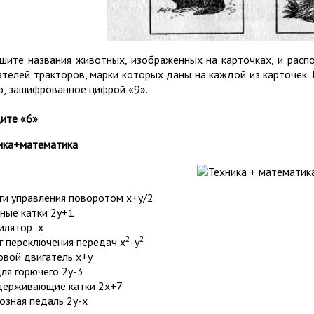
шите названия животных, изображенных на карточках, и расп
ателей тракторов, марки которых даны на каждой из карточек.
о, зашифрованное цифрой «9».
ите «6»
ика+математика
ги управления поворотом х+у/2
ные катки 2у+1
илятор х
2
2
г переключения передач x
-y
овой двигатель x+y
для горючего 2у-3
ерживающие катки 2x+7
озная педаль 2y-x