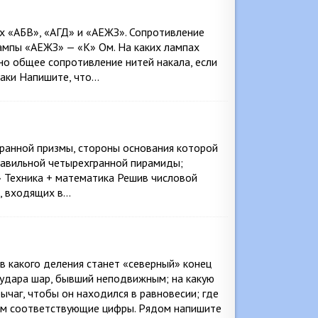
х «АБВ», «АГД» и «АЕЖЗ». Сопротивление
лампы «АЕЖЗ» — «К» Ом. На каких лампах
но общее сопротивление нитей накала, если
наки Напишите, что…
гранной призмы, стороны основания которой
 правильной четырехгранной пирамиды;
» Техника + математика Решив числовой
в, входящих в…
 какого деления станет «северный» конец
е удара шар, бывший неподвижным; на какую
рычаг, чтобы он находился в равновесии; где
ком соответствующие цифры. Рядом напишите