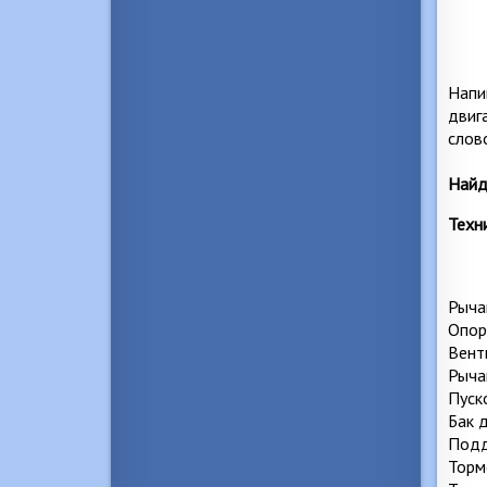
Напи
двиг
слов
Найд
Техн
Рыча
Опор
Вент
Рыча
Пуск
Бак 
Подд
Торм