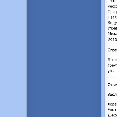
Трак 
Ресс
Приц
Натя
Веду
Упра
Меха
Возд
Опре
В тр
треу
узнае
Отве
Зоол
Хоре
Енот
Дико