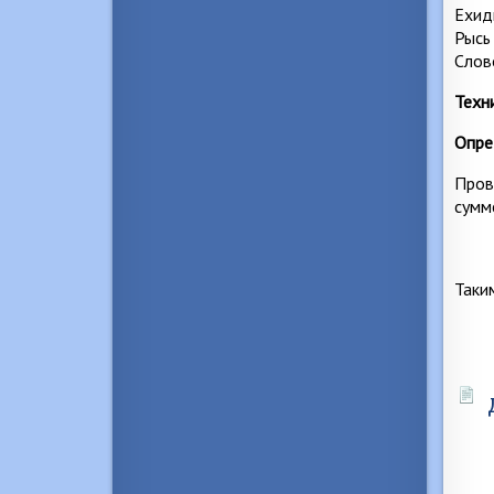
Ехид
Рысь
Слов
Техн
Опре
Пров
сумм
Таким