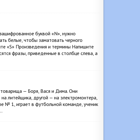
зашифрованное буквой «N», нужно
ать белые, чтобы заматовать черного
лите «S» Произведения и термины Напишите
ятся фразы, приведенные в столбце слева, а
товарища — Боря, Вася и Дима. Они
 на литейщика, другой — на электромонтера,
ре № 1, играет в футбольной команде, ученик
№…