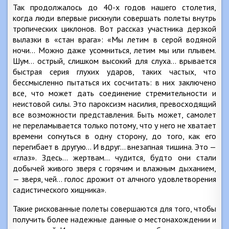
Так продолжалось до 40-х годов нашего столетия,
когда люди впервые рискнули совершать полеты внутрь
тропических циклонов. Вот рассказ участника дерзкой
вылазки в «стан врага»: «Мы летим в серой водяной
ночи… Можно даже усомниться, летим мы или плывем.
Шум… острый, слишком высокий для слуха… врывается
быстрая серия глухих ударов, таких частых, что
бессмысленно пытаться их сосчитать: в них заключено
все, что может дать соединение стремительности и
неистовой силы. Это пароксизм насилия, превосходящий
все возможности представления. Быть может, самолет
не переламывается только потому, что у него не хватает
времени согнуться в одну сторону, до того, как его
перегибает в другую… И вдруг… внезапная тишина. Это —
«глаз». Здесь… жертвам… чудится, будто они стали
добычей живого зверя с горячим и влажным дыханием,
— зверя, чей… голос дрожит от алчного удовлетворения
садистического хищника».
Такие рискованные полеты совершаются для того, чтобы
получить более надежные данные о местонахождении и