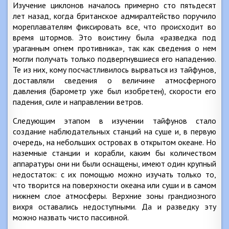
Изучение циклонов началось примерно сто пятьдесят
лет назад, когда британское адмиралтейство поручило
мореплавателям фиксировать все, что происходит во
время штормов. Это воистину была «разведка под
ураганным огнем противника», так как сведения о нем
могли получать только подвергнувшиеся его нападению.
Те из них, кому посчастливилось вырваться из тайфунов,
доставляли сведения о величине атмосферного
давления (барометр уже был изобретен), скорости его
падения, силе и направлении ветров.
Следующим этапом в изучении тайфунов стало
создание наблюдательных станций на суше и, в первую
очередь, на небольших островах в открытом океане. Но
наземные станции и корабли, каким бы количеством
аппаратуры они ни были оснащены, имеют один крупный
недостаток: с их помощью можно изучать только то,
что творится на поверхности океана или суши и в самом
нижнем слое атмосферы. Верхние зоны грандиозного
вихря оставались недоступными. Да и разведку эту
можно назвать чисто пассивной.