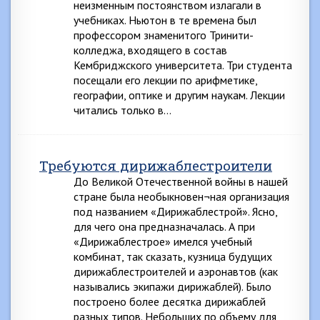
неизменным постоянством излагали в
учебниках. Ньютон в те времена был
профессором знаменитого Тринити-
колледжа, входящего в состав
Кембриджского университета. Три студента
посещали его лекции по арифметике,
географии, оптике и другим наукам. Лекции
читались только в…
Требуются дирижаблестроители
До Великой Отечественной войны в нашей
стране была необыкновен¬ная организация
под названием «Дирижаблестрой». Ясно,
для чего она предназначалась. А при
«Дирижаблестрое» имелся учебный
комбинат, так сказать, кузница будущих
дирижаблестроителей и аэронавтов (как
назывались экипажи дирижаблей). Было
построено более десятка дирижаблей
разных типов. Небольших по объему для