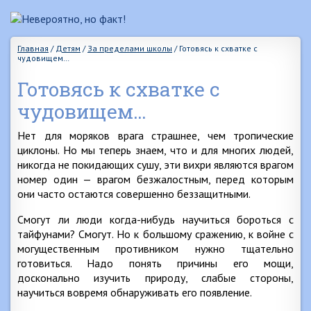
Главная
/
Детям
/
За пределами школы
/
Готовясь к схватке с
чудовищем…
Готовясь к схватке с
чудовищем…
Нет для моряков врага страшнее, чем тропические
циклоны. Но мы теперь знаем, что и для многих людей,
никогда не покидающих сушу, эти вихри являются врагом
номер один — врагом безжалостным, перед которым
они часто остаются совершенно беззащитными.
Смогут ли люди когда-нибудь научиться бороться с
тайфунами? Смогут. Но к большому сражению, к войне с
могущественным противником нужно тщательно
готовиться. Надо понять причины его мощи,
досконально изучить природу, слабые стороны,
научиться вовремя обнаруживать его появление.