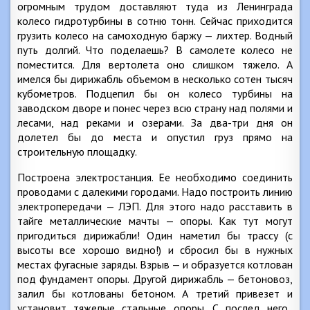
огромным трудом доставляют туда из Ленинграда
колесо гидротурбины в сотню тонн. Сейчас приходится
грузить колесо на самоходную баржу — лихтер. Водный
путь долгий. Что поделаешь? В самолете колесо не
поместится. Для вертолета оно слишком тяжело. А
имелся бы дирижабль объемом в несколько сотен тысяч
кубометров. Подцепил бы он колесо турбины на
заводском дворе и понес через всю страну над полями и
лесами, над реками и озерами. За два-три дня он
долетел бы до места и опустил груз прямо на
строительную площадку.
Построена электростанция. Ее необходимо соединить
проводами с далекими городами. Надо построить линию
электропередачи — ЛЭП. Для этого надо расставить в
тайге металлические мачты — опоры. Как тут могут
пригодиться дирижабли! Один наметил бы трассу (с
высоты все хорошо видно!) и сбросил бы в нужных
местах фугасные заряды. Взрыв — и образуется котлован
под фундамент опоры. Другой дирижабль — бетоновоз,
залил бы котлованы бетоном. А третий привезет и
установит тяжелые стальные опоры. С послед него,