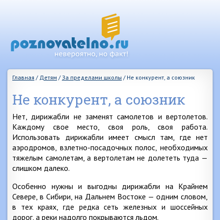
Главная
/
Детям
/
За пределами школы
/
Не конкурент, а союзник
Не конкурент, а союзник
Нет, дирижабли не заменят самолетов и вертолетов.
Каждому свое место, своя роль, своя работа.
Использовать дирижабли имеет смысл там, где нет
аэродромов, взлетно-посадочных полос, необходимых
тяжелым самолетам, а вертолетам не долететь туда —
слишком далеко.
Особенно нужны и выгодны дирижабли на Крайнем
Севере, в Сибири, на Дальнем Востоке — одним словом,
в тех краях, где редка сеть железных и шоссейных
дорог, а реки надолго покрываются льдом.