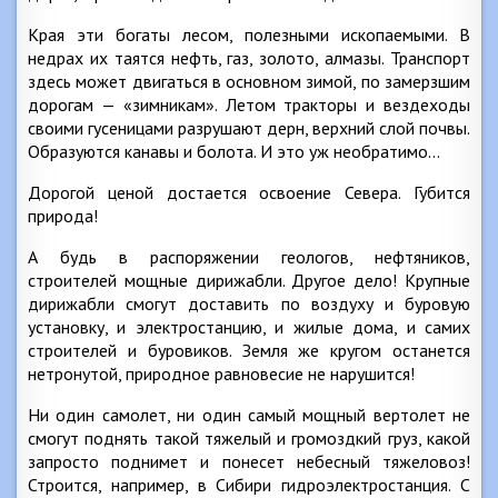
Края эти богаты лесом, полезными ископаемыми. В
недрах их таятся нефть, газ, золото, алмазы. Транспорт
здесь может двигаться в основном зимой, по замерзшим
дорогам — «зимникам». Летом тракторы и вездеходы
своими гусеницами разрушают дерн, верхний слой почвы.
Образуются канавы и болота. И это уж необратимо…
Дорогой ценой достается освоение Севера. Губится
природа!
А будь в распоряжении геологов, нефтяников,
строителей мощные дирижабли. Другое дело! Крупные
дирижабли смогут доставить по воздуху и буровую
установку, и электростанцию, и жилые дома, и самих
строителей и буровиков. Земля же кругом останется
нетронутой, природное равновесие не нарушится!
Ни один самолет, ни один самый мощный вертолет не
смогут поднять такой тяжелый и громоздкий груз, какой
запросто поднимет и понесет небесный тяжеловоз!
Строится, например, в Сибири гидроэлектростанция. С