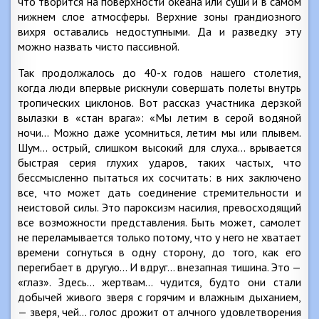
что творится на поверхности океана или суши и в самом
нижнем слое атмосферы. Верхние зоны грандиозного
вихря оставались недоступными. Да и разведку эту
можно назвать чисто пассивной.
Так продолжалось до 40-х годов нашего столетия,
когда люди впервые рискнули совершать полеты внутрь
тропических циклонов. Вот рассказ участника дерзкой
вылазки в «стан врага»: «Мы летим в серой водяной
ночи… Можно даже усомниться, летим мы или плывем.
Шум… острый, слишком высокий для слуха… врывается
быстрая серия глухих ударов, таких частых, что
бессмысленно пытаться их сосчитать: в них заключено
все, что может дать соединение стремительности и
неистовой силы. Это пароксизм насилия, превосходящий
все возможности представления. Быть может, самолет
не переламывается только потому, что у него не хватает
времени согнуться в одну сторону, до того, как его
перегибает в другую… И вдруг… внезапная тишина. Это —
«глаз». Здесь… жертвам… чудится, будто они стали
добычей живого зверя с горячим и влажным дыханием,
— зверя, чей… голос дрожит от алчного удовлетворения