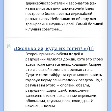
дирижаблестроителей и аэронавтов (как
назывались экипажи дирижаблей). Было
построено более десятка дирижаблей
разных типов. Небольших по объему для
тренировки и научных целей. Самый большой
и лучший советский…
«Сколько их, куда их гонит!..» (II)
Второй причиной гибели людей и
разрушений являются дожди, хотя это слово
здесь тоже кажется неподходящим. Скорее
это сплошной водопад, водяная стена.
Судите сами: тайфун за сутки может вылить
годовую норму ленинградских осадков. Ну, а
результаты этого — оползни, обвалы,
разрушения дорог, дамб, наводнения,
занесенные илом, заваленные деревьями,
обломками, трупами, поля, колодцы… И
наконец — волны….