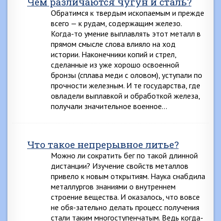
Чем различаются чугун и сталь?
Обратимся к твердым ископаемым и прежде
всего — к рудам, содержащим железо.
Когда-то умение выплавлять этот металл в
прямом смысле слова влияло на ход
истории. Наконечники копий и стрел,
сделанные из уже хорошо освоенной
бронзы (сплава меди с оловом), уступали по
прочности железным. И те государства, где
овладели выплавкой и обработкой железа,
получали значительное военное…
Что такое непрерывное литье?
Можно ли сократить бег по такой длинной
дистанции? Изучение свойств металлов
привело к новым открытиям. Наука снабдила
металлургов знаниями о внутреннем
строение вещества. И оказалось, что вовсе
не обя-зательно делать процесс получения
стали таким многоступенчатым. Ведь когда-