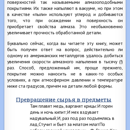
поверхностей так называемыми алмазоподобными
покрытиями. Их также напыляют в вакууме, но при этом
в качестве «пыли» используют углерод и добиваются
того, что при осаждении на поверхность он
приобретает свойства алмаза. Это необыкновенно
увеличивает прочность обработанной детали.
Буквально сейчас, когда вы читаете эту книгу, может
быть получен ответ на вопрос, действительно ли
одному из американских металлургов удалось добиться
увеличения скорости алмазного напыления в тысячу (!)
раз. Способ, предложенный им, проще прежнего,
покрытие можно наносить не в каких-то особых
условиях, а при атмосферном давлении и температуре
ниже ста градусов, причем на детали любой формы.
Превращение сырья в предметы
Там плавят медь, варганят крицы:И горен
день и ночь кипит;И мех вздувает
надувальный;И, раз под раз подъемлясь в
лад,Стучит и бьет за млатом млатПо